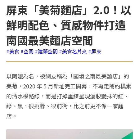
屏東「美菊麵店」2.0！以
鮮明配色、質感物件打造
南國最美麵店空間
#美食
#空間
#建築空間
#美食名片夾
#屏東
以阿嬤為名，被網友稱為「國境之南最美麵店」的
美菊，2020 年 5 月新址完工開幕，不再走簡約樸素
的清水模路線，而是打掉重練呈現濃妝艷抹的紅、
綠、黑，很挑釁、很前衛，比之前更不像一家麵
店。