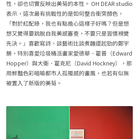
性，卻也切實反映出美菊的本性。 OH DEAR studio
表示，這次最有挑戰性的是如何整合衝突顏色，
「對於紅配綠，我也有點擔心這樣子好嗎？但是想
想又覺得要跳脫自我美感審查，不要只是習慣視覺
先決。」喜歡寫詩、談藝術比談煮麵還起勁的鄭宇
勝，特別喜愛垃圾桶派畫家愛德華．霍普（Edward
Hopper）與大衛．霍克尼（David Hockney），那
用鮮豔色彩暗喻都市人孤獨感的畫風，也若有似無
被置入了新版的美菊。