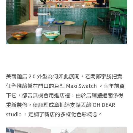
美菊麵店 2.0 外型為何如此展開，老闆鄭宇勝把責
任全推給掛在門口的巨型 Maxi Swatch 。兩年前買
下它，卻苦無機會用進店裡，由於店鋪搬遷關係得
重新裝修，便順理成章把這支錶丟給 OH DEAR
studio ，定調了新店的多樣化色彩概念。