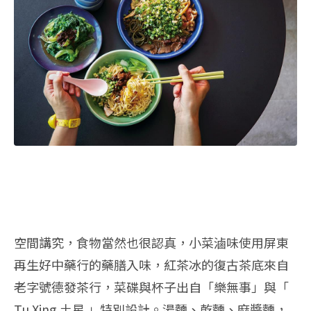
空間講究，食物當然也很認真，小菜滷味使用屏東
再生好中藥行的藥膳入味，紅茶冰的復古茶底來自
老字號德發茶行，菜碟與杯子出自「樂無事」與「
Tu Xing 土星 」特別設計。湯麵、乾麵、麻醬麵，