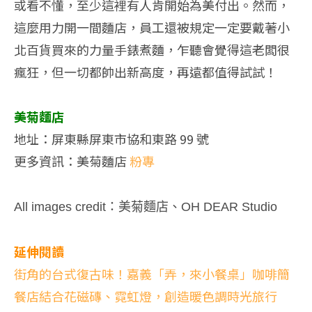
或看不懂，至少這裡有人肯開始為美付出。然而，
這麼用力開一間麵店，員工還被規定一定要戴著小
北百貨買來的力量手錶煮麵，乍聽會覺得這老闆很
瘋狂，但一切都帥出新高度，再遠都值得試試！
美菊麵店
地址：屏東縣屏東市協和東路 99 號
更多資訊：美菊麵店
粉專
All images credit：美菊麵店、OH DEAR Studio
延伸閱讀
街角的台式復古味！嘉義「弄，來小餐桌」咖啡簡
餐店結合花磁磚、霓虹燈，創造暖色調時光旅行