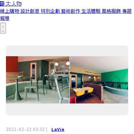
線上購物
設計創意
特別企劃
藝術創作
生活體驗
風格服飾
專題
報導
2021-02-22 03:32
|
LaVie