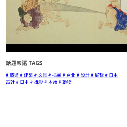
話題嚴選
TAGS
# 藝術
# 建築
# 文具
# 插畫
# 台北
# 設計
# 展覽
# 日本
設計
# 日本
# 攝影
# 木頭
# 動物