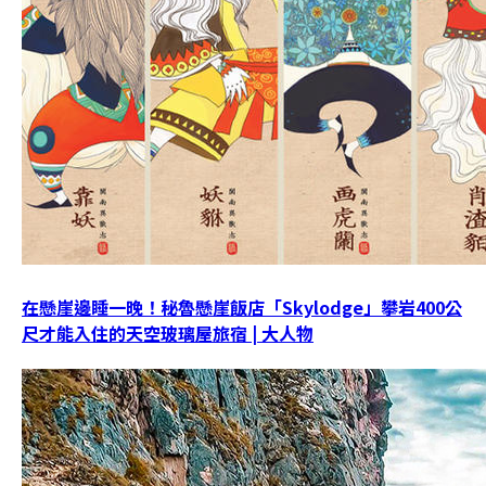
在懸崖邊睡一晚！秘魯懸崖飯店「Skylodge」攀岩400公
尺才能入住的天空玻璃屋旅宿 | 大人物