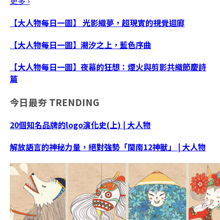
更多 ›
【大人物每日一圖】 光影織夢，超現實的視覺迴廊
【大人物每日一圖】潮汐之上，藍色序曲
【大人物每日一圖】夜幕的狂想：煙火與剪影共織節慶詩
篇
今日最夯
TRENDING
20個知名品牌的logo演化史(上) | 大人物
解放語言的神秘力量，絕對強勢「閩南12神獸」 | 大人物