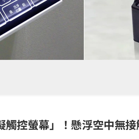
擬觸控螢幕」！懸浮空中無接