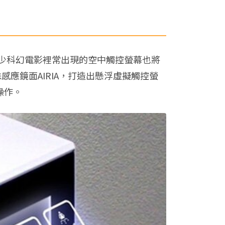
少科幻電影裡常出現的空中觸控螢幕也將
特殊感應鏡面AIRIA，打造出懸浮虛擬觸控螢
能操作。