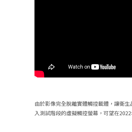
由於影像完全脫離實體觸控載體，讓衛生
入測試階段的虛擬觸控螢幕，可望在202