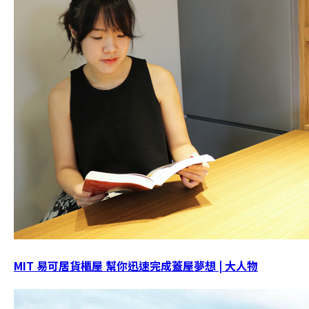
MIT 易可居貨櫃屋 幫你迅速完成蓋屋夢想 | 大人物