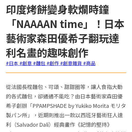
印度烤餅變身軟爛時鐘
「NAAAAN time」！日本
藝術家森田優希子翻玩達
利名畫的趣味創作
#日本
#創意
#麵包
#創作
#創意雜貨
#商品
從法國長棍麵包、可頌、甜甜圈等，讓人食指大動
的各式麵包，卻通通不能吃？由日本藝術家森田優
希子創辦「PPAMPSHADE by Yukiko Morita モリタ
製パン所」，近期則推出一款以西班牙藝術狂人達
利（Salvador Dali）經典畫作《記憶的堅持》