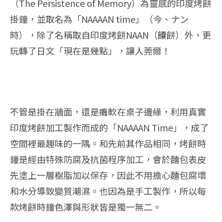
（The Persistence of Memory）為靈感的印度烤餅
掛鐘，並取名為「NAAAAN time」（今、ナン
時），除了名稱取自印度烤餅NAAN（饢餅）外，更
玩轉了日文「現在是幾點」，讓人莞爾！
不管是掛在牆面，還是癱軟在桌子邊緣，利用真實
印度烤餅加工製作而成的「NAAAAN Time」，成了
空間裡最趣味的一隅。和先前其作品相同，烤餅時
鐘是經由特殊防腐及抗菌程序加工，會於麵包表皮
先塗上一層樹脂加以保存，因此不用擔心麵包腐壞
和水分導致變質潮濕。也因為是手工製作，所以每
款烤餅時鐘色澤與形狀皆是獨一無二。