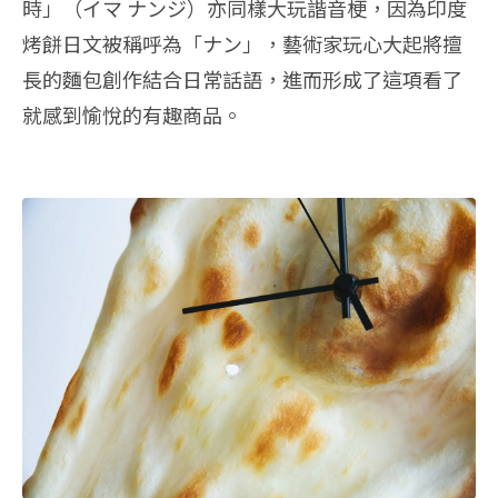
時」（イマ ナンジ）亦同樣大玩諧音梗，因為印度
烤餅日文被稱呼為「ナン」，藝術家玩心大起將擅
長的麵包創作結合日常話語，進而形成了這項看了
就感到愉悅的有趣商品。