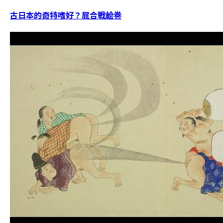
古日本的奇特嗜好？屁合戦絵巻