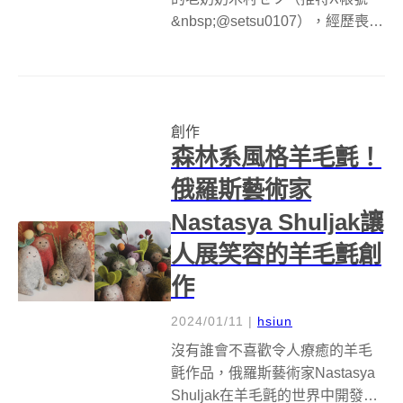
&nbsp;@setsu0107），經歷喪夫
之痛後，在家人的鼓勵下，進入
拼貼畫的世界。每件作品都是她
先打好草稿，然後從報紙尋找所
需的顏色拼貼而成，作品包括動
創作
物、食物以及各種生活中常見...
森林系風格羊毛氈！
俄羅斯藝術家
Nastasya Shuljak讓
人展笑容的羊毛氈創
作
2024/01/11
|
hsiun
沒有誰會不喜歡令人療癒的羊毛
氈作品，俄羅斯藝術家Nastasya
Shuljak在羊毛氈的世界中開發出