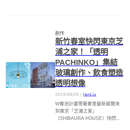
新的森林系風格，親手將羊毛纖
維搓揉成一個又一個的可愛角
色，有些是介於現實與想像世界
的奇幻生物，有些則是大家早已
創作
熟悉的小動物，它們散發著平靜...
新竹春室快閃東京芝
浦之家！「透明
PACHINKO」集結
玻璃創作、飲食塑造
透明想像
2023/08/28
|
IanLiu
W春池計畫帶著春室最新展覽來
到東京「芝浦之家」
（SHIBAURA HOUSE）快閃展
出！以「透明PACHINKO」為