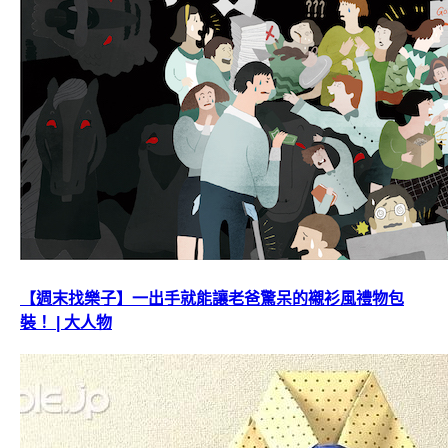
【週末找樂子】一出手就能讓老爸驚呆的襯衫風禮物包
裝！ | 大人物