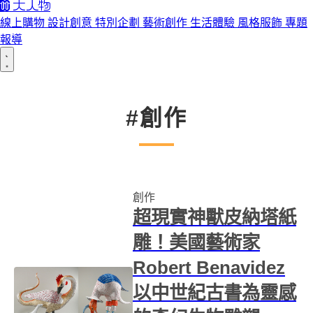
線上購物
設計創意
特別企劃
藝術創作
生活體驗
風格服飾
專題
報導
#創作
創作
超現實神獸皮納塔紙
雕！美國藝術家
Robert Benavidez
以中世紀古書為靈感