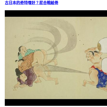
古日本的奇特嗜好？屁合戦絵巻