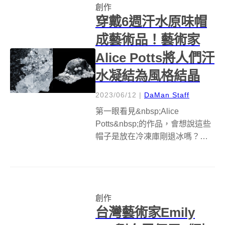
創作
Ikeya）所創作的玻璃食器，有別
穿戴6週汗水原味帽
於...
成藝術品！藝術家
Alice Potts將人們汗
水凝結為風格結晶
2023/06/12
|
DaMan Staff
第一眼看見&nbsp;Alice
Potts&nbsp;的作品，會想說這些
帽子是放在冷凍庫剛退冰嗎？整
頂帽子都結滿冰霜，卻不會融
化，實在很特別。如果你好奇舔
一下它們的帽簷，會發現嚐起來
非常鹹，因為這些白色「水晶」
創作
都是人的汗水！設計師兼藝術家...
台灣藝術家Emily