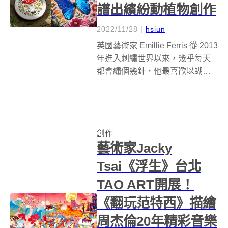
譜出繽紛動植物創作
2022/11/28
|
hsiun
英國藝術家 Emillie Ferris 從 2013
年進入刺繡世界以來，幾乎每天
都會繡個幾針，他最喜歡以蝴
蝶、蜜蜂和其他喜歡圍繞在花朵
旁翩翩飛舞的生物作為主題，用
色彩鮮豔的繡線勾勒出他們的輪
廓，特別是翅膀和觸角的地方，
創作
甚至從視覺上，就可...
藝術家Jacky
Tsai《浮生》台北
TAO ART開展！
《翻玩范特西》描繪
周杰倫20年精彩音樂