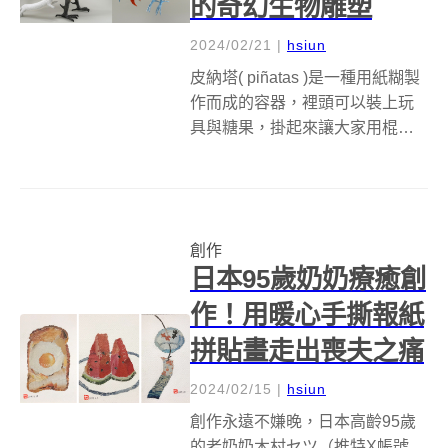
的奇幻生物雕塑
2024/02/21
|
hsiun
皮納塔( piñatas )是一種用紙糊製
作而成的容器，裡頭可以裝上玩
具與糖果，掛起來讓大家用棍棒
敲打，打破後裡頭的玩具與糖果
掉出來，是外國節慶中常見的遊
戲。美國藝術家 Robert
Benavidez 所製作的皮納塔紙雕
創作
創作，則走神秘超現...
日本95歲奶奶療癒創
作！用暖心手撕報紙
拼貼畫走出喪夫之痛
2024/02/15
|
hsiun
創作永遠不嫌晚，日本高齡95歲
的老奶奶木村セツ（推特X帳號