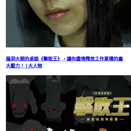
腦洞大開的桌遊《擊敗王》，讓你盡情釋放工作累積的龐
大壓力！ | 大人物