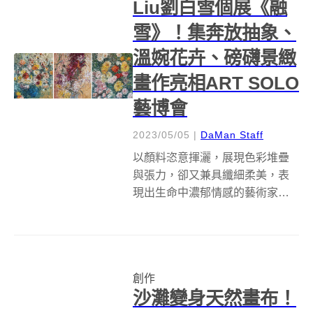
Liu劉白雪個展《融
雪》！集奔放抽象、
溫婉花卉、磅礴景緻
畫作亮相ART SOLO
藝博會
2023/05/05
|
DaMan Staff
以顏料恣意揮灑，展現色彩堆疊
與張力，卻又兼具纖細柔美，表
現出生命中濃郁情感的藝術家
Emily Liu 劉白雪，作品展覽活躍
遊歷世界各地，巡迴北歐瑞典、
丹麥、法國巴黎、吉維尼莫內花
園、中國等地，經過疫情 3 年的
創作
蟄伏與沉潛創作，如今將於 AR...
沙灘變身天然畫布！