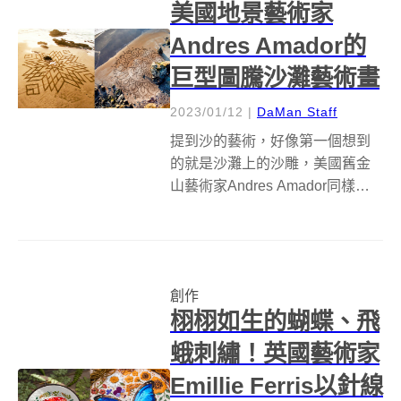
美國地景藝術家
Andres Amador的
巨型圖騰沙灘藝術畫
2023/01/12
|
DaMan Staff
提到沙的藝術，好像第一個想到
的就是沙灘上的沙雕，美國舊金
山藝術家Andres Amador同樣喜
歡在沙灘上創作，不過他的作品
比較走「平面」路線，用耙子在
沙地上刻畫出幾何圖形，從空中
俯瞰，就像是不知從何處冒出來
創作
的神秘圖騰，有時配合沙灘上原
栩栩如生的蝴蝶、飛
本的...
蛾刺繡！英國藝術家
Emillie Ferris以針線