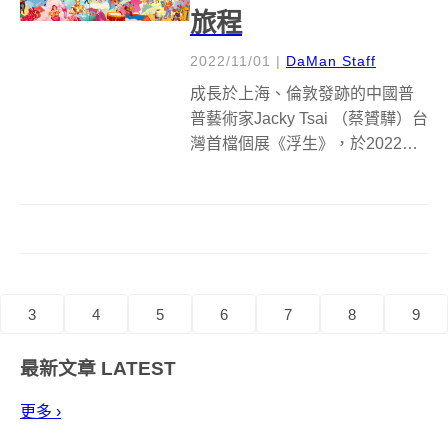
旅程
2022/11/01
|
DaMan Staff
成長於上海、倫敦發跡的中國普
普藝術家Jacky Tsai （蔡贇驊）台
灣首檔個展《浮生》，於2022年
10月21日至2023年1月14日在台
北TAO ART開展，並分為上下篇
章，讓藝術迷得以閱覽到這位將
東西方文化結合的藝術家創作各
種面向！曾...
3
4
5
6
7
8
9
最新文章
LATEST
更多 ›