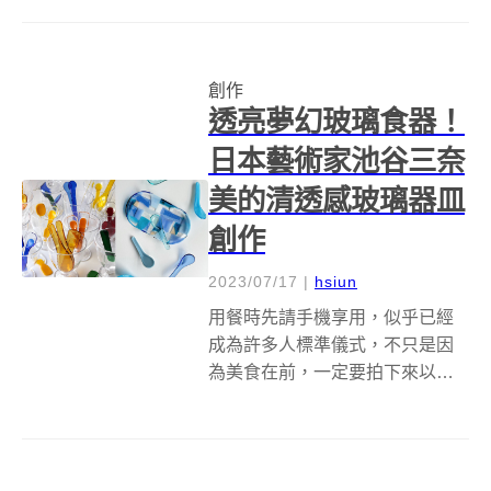
題，攜手平面設計師方序中，空
間設計彡苗空間實驗，與5位臺灣
創作者：張家翎、楊水源、簡紫
創作
岳、向罕設計、真真 鑲嵌玻璃研
透亮夢幻玻璃食器！
究所 z...
日本藝術家池谷三奈
美的清透感玻璃器皿
創作
2023/07/17
|
hsiun
用餐時先請手機享用，似乎已經
成為許多人標準儀式，不只是因
為美食在前，一定要拍下來以茲
回味，更因為餐點的擺盤很美，
盛裝餐點的食器很美，面對如此
「美」景自然要好好擺拍一番。
日本藝術家池谷三奈美（Minami