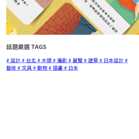
話題嚴選
TAGS
# 設計
# 台北
# 木頭
# 攝影
# 展覽
# 建築
# 日本設計
#
藝術
# 文具
# 動物
# 插畫
# 日本