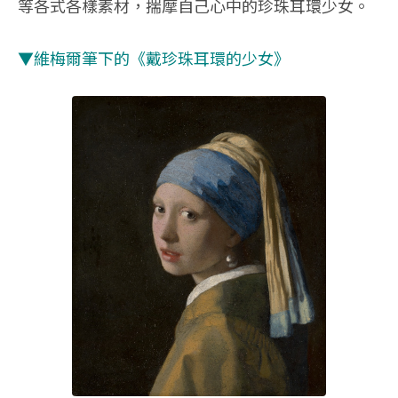
等各式各樣素材，揣摩自己心中的珍珠耳環少女。
▼維梅爾筆下的《戴珍珠耳環的少女》