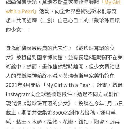
繼續保有話題，莫瑞泰斯皇家美術館發起
「My Girl
with a Pearl」
活動，向全世界藝術迷徵求創意奇
想，共同詮釋（二創）自己心目中的「戴珍珠耳環
的少女」！
身為維梅爾最經典的代表作，《戴珍珠耳環的少
女》被租借到國家博物館，並有長達8週時間不在美
術館中，然而，畫作雖然暫時離開，但少女帶給世
人的震撼精神始終不減。莫瑞泰斯皇家美術館在
2021年4月開啟「My Girl with a Pearl」計畫，透過
Instagram向全球藝術迷徵件，透過不同方式創作
現代版《戴珍珠耳環的少女》，投稿在今年1月15日
截止，期間共徵集進3500名創作者投稿，運用羊
毛、粘土、木頭、織物、花瓣、鈕扣、陶瓷、蔬菜