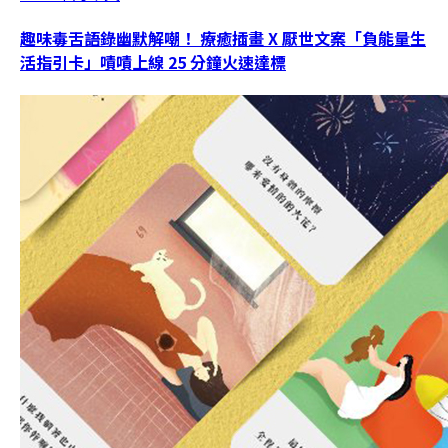
趣味毒舌語錄幽默解嘲！ 療癒插畫 X 厭世文案「負能量生
活指引卡」嘖嘖上線 25 分鐘火速達標