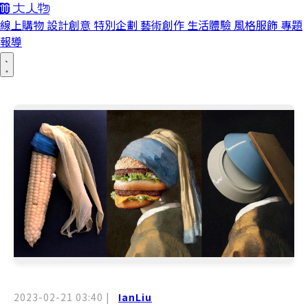
線上購物
設計創意
特別企劃
藝術創作
生活體驗
風格服飾
專題
報導
2023-02-21 03:40
|
IanLiu