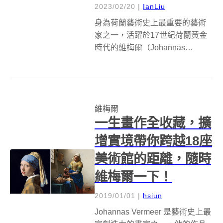
2023/02/20
|
IanLiu
身為荷蘭藝術史上最重要的藝術
家之一，活躍於17世紀荷蘭黃金
時代的維梅爾（Johannas
Vermeer），無疑是藝術史上最富
創造力的畫家之一，在他短暫的
畫家生涯（與生命）中，只有36
幅已知作品傳世，包括《倒牛奶
維梅爾
的女僕》、《戴珍珠耳環的少女...
一生畫作全收藏，擴
增實境帶你跨越18座
美術館的距離，隨時
維梅爾一下！
2019/01/01
|
hsiun
Johannas Vermeer 是藝術史上最