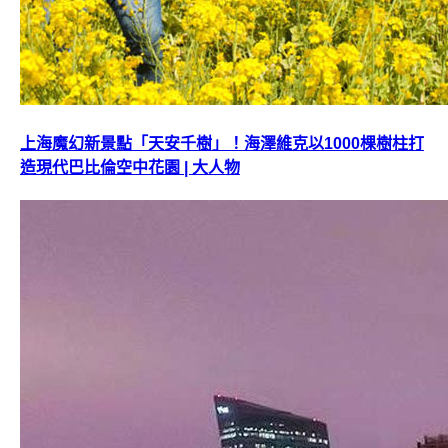
上海魔幻新景點「天安千樹」！海澤維克以1000棵樹柱打
造現代巴比倫空中花園 | 大人物