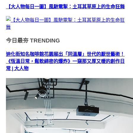
【大人物每日一圖】風馳電掣：土耳其草原上的生命狂舞
今日最夯
TRENDING
迪化街知名咖啡館花園展出「同溫層」世代的厭世藝術！
《恆溫日常，鬆軟綿密的爆炸》一窺那又厚又暖的創作日
常 | 大人物