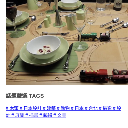
話題嚴選
TAGS
# 木頭
# 日本設計
# 建築
# 動物
# 日本
# 台北
# 攝影
# 設
計
# 展覽
# 插畫
# 藝術
# 文具