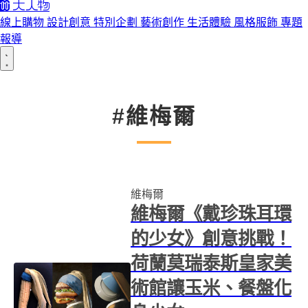
線上購物
設計創意
特別企劃
藝術創作
生活體驗
風格服飾
專題
報導
#維梅爾
維梅爾
維梅爾《戴珍珠耳環
的少女》創意挑戰！
荷蘭莫瑞泰斯皇家美
術館讓玉米、餐盤化