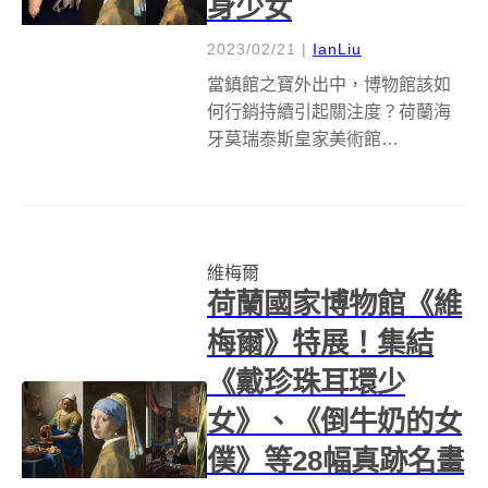
身少女
2023/02/21
|
IanLiu
當鎮館之寶外出中，博物館該如
何行銷持續引起關注度？荷蘭海
牙莫瑞泰斯皇家美術館
（Mauritshuis）大概能成為最佳
例子，由於館藏的維梅爾《戴珍
珠耳環的少女》借展給荷蘭國家
博物館（Rijksmuseum）正舉辦
維梅爾
的《維梅爾展》，為了繼續保有
荷蘭國家博物館《維
話...
梅爾》特展！集結
《戴珍珠耳環少
女》、《倒牛奶的女
僕》等28幅真跡名畫