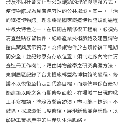
涉及不同社會文化對公眾議題的理解與詮釋方式，
使博物館成為具有包容性的公共場域。其中，「活
的鐵道博物館」理念將是國家鐵道博物館規劃過程
中最大特色之一，在展開古蹟修復工程前，必須先
清查盤點存留物件，記錄產業技術脈絡及建置博物
館典藏與展示資源。為保護物件於古蹟修復工程期
間安全，並記錄原有存放位置，須制定廠內物件清
查造冊工作機制，藉由博物館學之研究典藏方法，
東側展區記錄了台北機廠轉型為博物館的過程。修
護不以恢復至特定斷代為目標，而是儘量保留最初
始建築以降之各時期修整面貌。在場域中出現的職
工手寫標語、塗鴉及鑿痕跡漬，盡可能不抹消、不
敲除，採取最低限度修復，展現新舊並存樣態，以
彰顯工業遺產中的生產與生活脈絡。