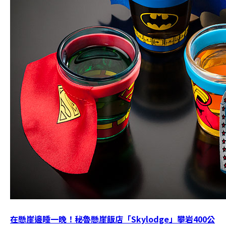
在懸崖邊睡一晚！秘魯懸崖飯店「Skylodge」攀岩400公