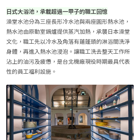
日式大浴池，承載超過一甲子的職工回憶
澡堂水池分為三座長形冷水池與兩座圓形熱水池，
熱水池由原動室鍋爐提供蒸汽加熱，承襲日本澡堂
文化，職工先以冷水及角落有蓮蓬頭的淋浴間洗淨
身體，再進入熱水池浸泡。讓職工洗去整天工作所
沾上的油污及疲憊，是台北機廠現役時期最具代表
性的員工福利設施。