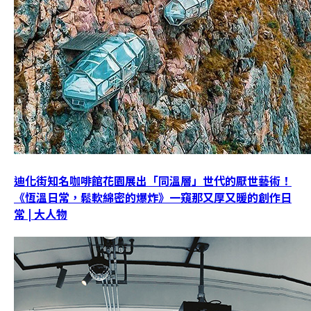
迪化街知名咖啡館花園展出「同溫層」世代的厭世藝術！
《恆溫日常，鬆軟綿密的爆炸》一窺那又厚又暖的創作日
常 | 大人物