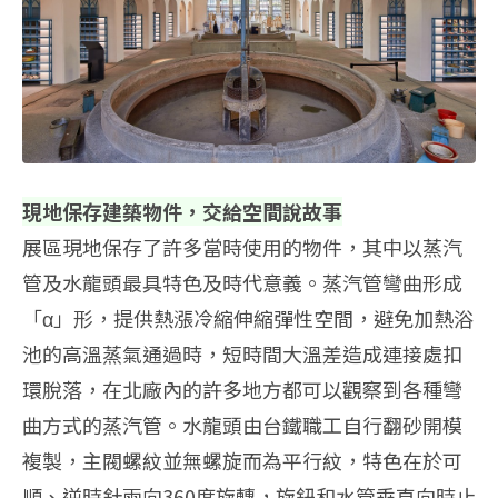
現地保存建築物件，交給空間說故事
展區現地保存了許多當時使用的物件，其中以蒸汽
管及水龍頭最具特色及時代意義。蒸汽管彎曲形成
「α」形，提供熱漲冷縮伸縮彈性空間，避免加熱浴
池的高溫蒸氣通過時，短時間大溫差造成連接處扣
環脫落，在北廠內的許多地方都可以觀察到各種彎
曲方式的蒸汽管。水龍頭由台鐵職工自行翻砂開模
複製，主閥螺紋並無螺旋而為平行紋，特色在於可
順、逆時針兩向360度旋轉，旋鈕和水管垂直向時止