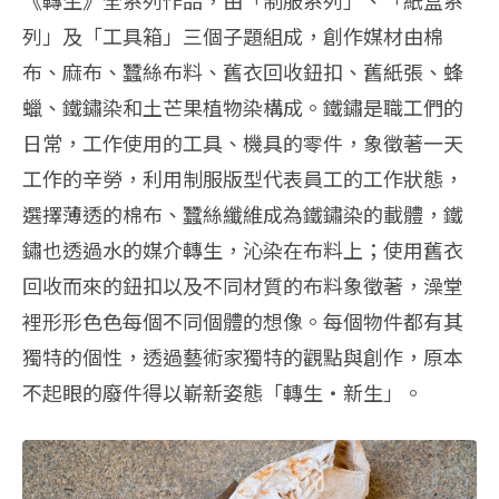
《轉生》全系列作品，由「制服系列」、「紙盒系
列」及「工具箱」三個子題組成，創作媒材由棉
布、麻布、蠶絲布料、舊衣回收鈕扣、舊紙張、蜂
蠟、鐵鏽染和土芒果植物染構成。鐵鏽是職工們的
日常，工作使用的工具、機具的零件，象徵著一天
工作的辛勞，利用制服版型代表員工的工作狀態，
選擇薄透的棉布、蠶絲纖維成為鐵鏽染的載體，鐵
鏽也透過水的媒介轉生，沁染在布料上；使用舊衣
回收而來的鈕扣以及不同材質的布料象徵著，澡堂
裡形形色色每個不同個體的想像。每個物件都有其
獨特的個性，透過藝術家獨特的觀點與創作，原本
不起眼的廢件得以嶄新姿態「轉生‧新生」。