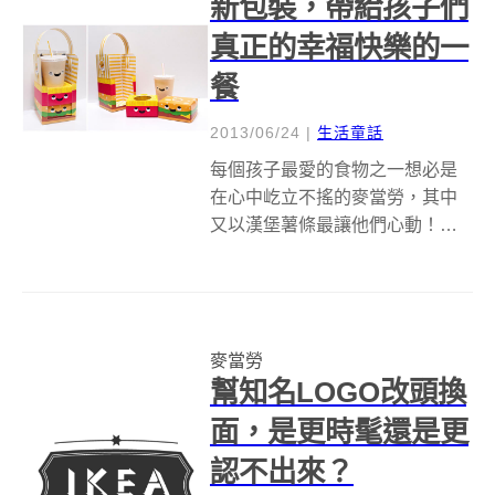
新包裝，帶給孩子們
真正的幸福快樂的一
餐
2013/06/24
|
生活童話
每個孩子最愛的食物之一想必是
在心中屹立不搖的麥當勞，其中
又以漢堡薯條最讓他們心動！而
麥當勞也為小朋友推出了專屬的
快樂兒童餐；每個孩子來到麥當
勞應該享受快樂幸福，因此來自
新加坡的設計師Lee Sin Li為兒童
麥當勞
餐注入了不一樣的元素，讓兒童
幫知名LOGO改頭換
餐名...
面，是更時髦還是更
認不出來？