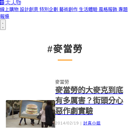
線上購物
設計創意
特別企劃
藝術創作
生活體驗
風格服飾
專題
報導
#麥當勞
麥當勞
麥當勞的大麥克到底
有多厲害？街頭分心
惡作劇實驗
2014/02/19
|
討喜小姐