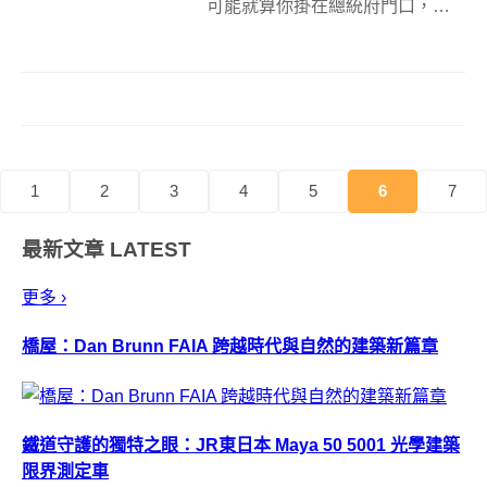
可能就算你掛在總統府門口，可
能一般路人連看也不會看一眼，
更別提受到廣告影響進而購買你
的商品，所以廣告商們無不絞盡
腦汁想出令人印象深刻的創意，
而以下這個麥當勞廣告看板，巧
妙結合環境與商品...
1
2
3
4
5
6
7
最新文章
LATEST
更多 ›
橋屋：Dan Brunn FAIA 跨越時代與自然的建築新篇章
鐵道守護的獨特之眼：JR東日本 Maya 50 5001 光學建築
限界測定車