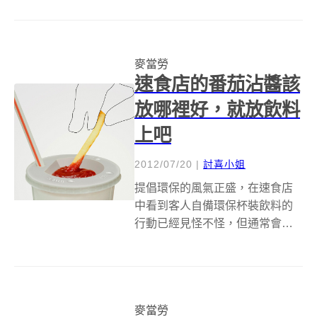
是說這五個環代表的是五種類型
的運動，也有人說這是代表五大
洲，不管怎樣，從浮誇的開幕儀
麥當勞
式開始，我們就深深的陷入奧運
速食店的番茄沾醬該
熱潮了阿！ 黃色...
放哪裡好，就放飲料
上吧
2012/07/20
|
討喜小姐
提倡環保的風氣正盛，在速食店
中看到客人自備環保杯裝飲料的
行動已經見怪不怪，但通常會吃
速食的朋友都是因為求快或是好
吃便宜（或是半夜實在沒有店有
開），喜歡吃薯條沾醬的朋友
們，難道沒有比自己帶小碟子出
麥當勞
門更好的醬料放置處嗎？&nbsp;