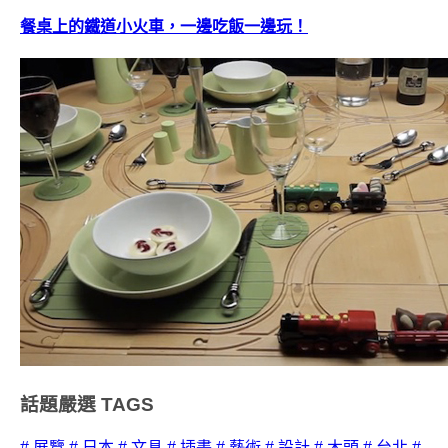
餐桌上的鐵道小火車，一邊吃飯一邊玩！
話題嚴選
TAGS
# 展覽
# 日本
# 文具
# 插畫
# 藝術
# 設計
# 木頭
# 台北
#