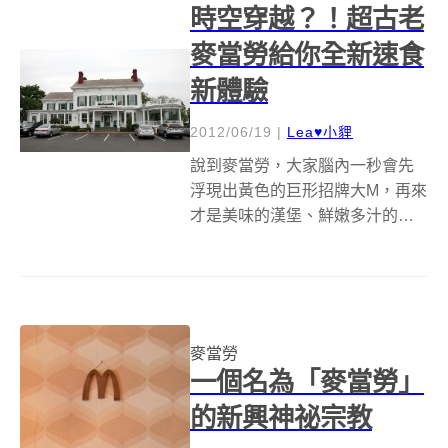
時空穿越？！超古老
常常看到很多...
麥當勞給你全新速食
新體驗
2012/06/19
|
Lea♥小貍
說到麥當勞，大家腦內一秒會先
浮現出黃色的巨形招牌大M，再來
才是美味的漢堡、鮮嫩多汁的炸
雞等等。麥當勞速食店
（McDonalds）幾乎可以說是美
式文化的代表，自全球第一家麥
當勞的創始店面於1940年在加州
的聖博納迪諾 （San Bernard...
麥當勞
一個名為「麥當勞」
的新興神祕宗教