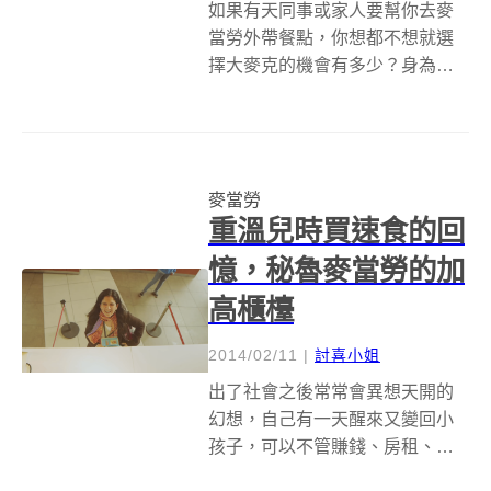
如果有天同事或家人要幫你去麥
當勞外帶餐點，你想都不想就選
擇大麥克的機會有多少？身為麥
當勞招牌漢堡，不可否認的是大
麥克對消費者來說的確有無可取
代的誘人因素，在英國的麥當勞
企業，決定測試看看路人被麥當
麥當勞
勞大麥克吸引的分心程度有多
重溫兒時買速食的回
高，看起來很荒謬的...
憶，秘魯麥當勞的加
高櫃檯
2014/02/11
|
討喜小姐
出了社會之後常常會異想天開的
幻想，自己有一天醒來又變回小
孩子，可以不管賺錢、房租、手
機費這些煩死人的瑣事，開開心