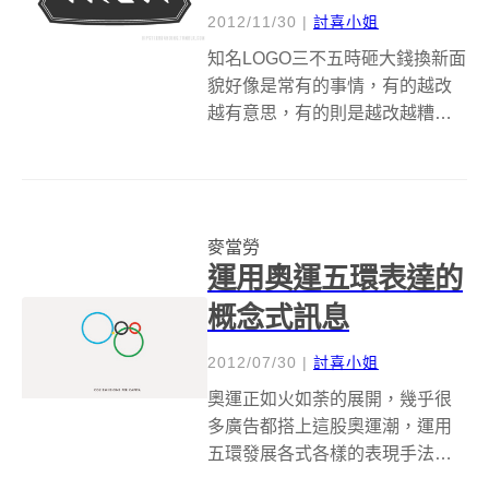
2012/11/30
|
討喜小姐
知名LOGO三不五時砸大錢換新面
貌好像是常有的事情，有的越改
越有意思，有的則是越改越糟
糕，姑且不管效果如何，很多企
業主會忍痛把舊LOGO換新，無疑
就是要幫企業加分，讓自己的企
業形象跟得上時代，那萬一換過
麥當勞
了頭該怎麼辦？ 設計師
運用奧運五環表達的
&nbsp;Da...
概念式訊息
2012/07/30
|
討喜小姐
奧運正如火如荼的展開，幾乎很
多廣告都搭上這股奧運潮，運用
五環發展各式各樣的表現手法，
關於五色環的意義，有一種版本