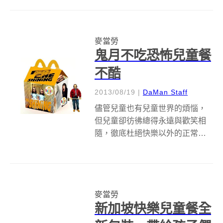
心的跟爸媽出去玩，吃自己想吃
的零食，不用刻意為了維持健康
或苗窕身材節食...。在秘魯有一間
麥當勞
麥當勞，當你走進去，就立刻像
鬼月不吃恐怖兒童餐
是回到童年...
不酷
2013/08/19
|
DaMan Staff
儘管兒童也有兒童世界的煩惱，
但兒童卻彷彿總得永遠與歡笑相
隨，徹底杜絕快樂以外的正常情
緒。於是，我們只有快樂兒童
餐，而沒有悲傷兒童餐，或是憤
怒兒童餐。但獵奇的孩子最喜歡
做父母禁制之事，例如：偷看恐
麥當勞
怖電影，然後不敢一個人尿尿。
新加坡快樂兒童餐全
到了白天，卻又挺起...