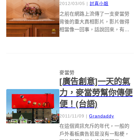
2012/03/05
|
討喜小姐
之前在網路上流傳了一支麥當勞
背後的重大真相影片，影片做得
相當像一回事，話說回來，有不
少人都很喜歡吃麥當勞，自從晚
餐也開始打折之後，可謂是「早
也吃晚也吃」，吃進了為數不少
的防腐劑，相信在死後還有機會
被布蘭登費雪喚醒度過第二次的
麥當勞
人生阿！ 而麥當...
[廣告創意]一天的氣
力，麥當勞幫你傳便
便！(台語)
2011/11/09
|
Grandaddy
在這個資訊充斥的年代，一般的
戶外看板廣告若是沒有一點梗，