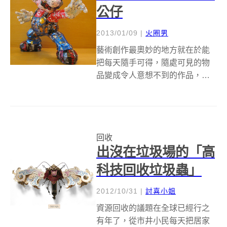
公仔
2013/01/09
|
火圈男
藝術創作最奧妙的地方就在於能
把每天隨手可得，隨處可見的物
品變成令人意想不到的作品，像
是在日本模型藝術家Makaon的眼
裡，這些你我平常喝完就丟的飲
料鋁罐可都是創作的好素材，而
且所做出的作品真是精細到令人
回收
讚嘆啊！ 不管是可愛的電玩角色
出沒在垃圾場的「高
瑪莉歐和...
科技回收垃圾蟲」
2012/10/31
|
討喜小姐
資源回收的議題在全球已經行之
有年了，從市井小民每天把居家