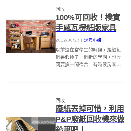
要拿出來穿絕對是皺巴巴，甚至
回收
因為靴筒長期擠壓，而導致靴子
100%可回收！樸實
材質變質，只穿一季...
手感瓦楞紙版家具
2012/08/23
|
討喜小姐
以前還在當學生的時候，經過每
個暑假換了一個新的學期，也等
同要換一間宿舍，有時候房客不
好或是房東討厭，都要帶著大包
小包找朋友幫忙搬家，搬那些又
重又多的家具可能還好，最麻煩
的就是畢業了那些家具該怎麼處
回收
理才好。 設計家具的團隊
廢紙丟掉可惜，利用
「SmartDeco...
P&P廢紙回收機來做
鉛筆吧！