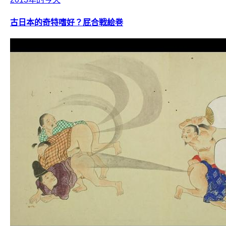
古日本的奇特嗜好？屁合戦絵巻