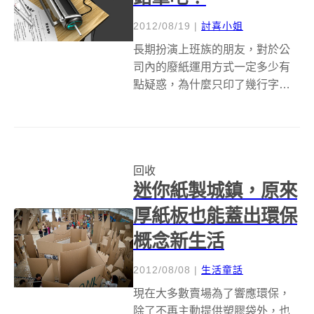
2012/08/19
|
討喜小姐
長期扮演上班族的朋友，對於公
司內的廢紙運用方式一定多少有
點疑惑，為什麼只印了幾行字的
廢紙卻要丟掉？兩面都印滿的廢
紙為什麼不拿來折紙盒？常常因
為自己的粗心浪費了多少張的
紙？之前日本因為大地震強力提
回收
倡節電的概念，許多大企業鐵腕
迷你紙製城鎮，原來
老闆強力的執行了無...
厚紙板也能蓋出環保
概念新生活
2012/08/08
|
生活童話
現在大多數賣場為了響應環保，
除了不再主動提供塑膠袋外，也