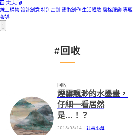
線上購物
設計創意
特別企劃
藝術創作
生活體驗
風格服飾
專題
報導
#回收
回收
煙霧飄渺的水墨畫，
仔細一看居然
是…！？
2013/03/14
|
討喜小姐