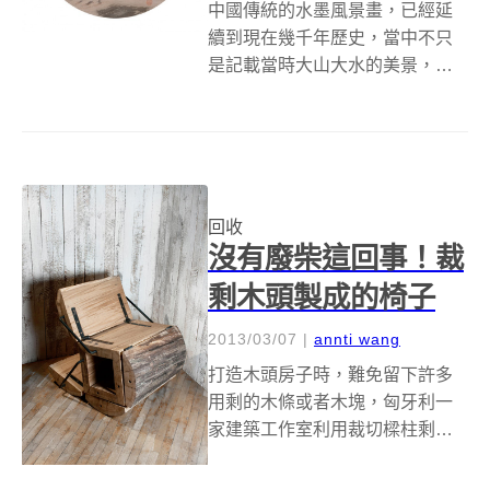
中國傳統的水墨風景畫，已經延
續到現在幾千年歷史，當中不只
是記載當時大山大水的美景，也
傳承了各式各樣利用毛筆繪畫的
技法，在一幅幅巨大的水墨畫前
面，只能感嘆自己的渺小。 但本
篇要介紹的山水畫猛一看似乎不
太一樣，仔細一看，赫然發現裡
回收
面的大山大水並...
沒有廢柴這回事！裁
剩木頭製成的椅子
2013/03/07
|
annti wang
打造木頭房子時，難免留下許多
用剩的木條或者木塊，匈牙利一
家建築工作室利用裁切樑柱剩下
的木塊來改造成椅子，還可以自
組 DIY 變化椅款喔！ 來自匈牙利