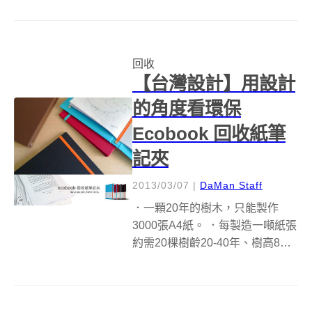
&nbsp;Uncomfortable Workshop
設計的「waste less ch...
回收
【台灣設計】用設計
的角度看環保
Ecobook 回收紙筆
記夾
2013/03/07
|
DaMan Staff
．一顆20年的樹木，只能製作
3000張A4紙。 ．每製造一噸紙張
約需20棵樹齡20-40年、樹高8公
尺、樹徑16公分以上的樹木。 ．
根據統計，1997年台灣地區平均
每人年均消耗233.7kg的紙，居國