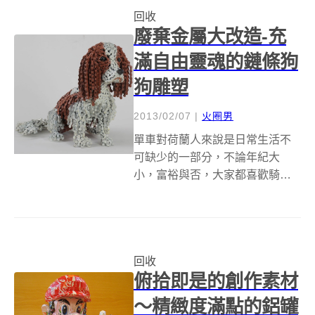
際第六位。 隨著氣候變遷加劇，
回收
人們對於環...
廢棄金屬大改造-充
滿自由靈魂的鏈條狗
狗雕塑
2013/02/07
|
火圈男
單車對荷蘭人來說是日常生活不
可缺少的一部分，不論年紀大
小，富裕與否，大家都喜歡騎著
單車出門採買東西、運動，或是
當成上班上課的通勤工具。能有
如此環保健康的生活型態全拜平
坦的天然地形之賜，當然政府積
回收
極規劃良好的騎乘環境也是重要
俯拾即是的創作素材
的原因。幾乎人腳一...
～精緻度滿點的鋁罐