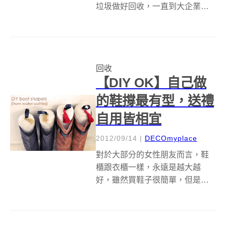
垃圾做好回收，一直到大企業也
加入資源回收利用的行列中，就
連藝術家也發展了各式各樣與回
收議題有關係的創作，不管是實
際販售的商品、篇幅廣大的裝置
回收
藝術，再再證明了資源回收已經
【DIY OK】自己做
是每個地球人目前...
的鞋撐最有型，送禮
自用皆相宜
2012/09/14
|
DECOmyplace
對於大部分的女性朋友而言，鞋
櫃跟衣櫃一樣，永遠是越大越
好，雖然買鞋子很簡單，但是如
何收納鞋子絕對是必須要面對的
現實。女孩鞋子百百款，尤其是
長靴，如果隨便擠到鞋櫃，隔年