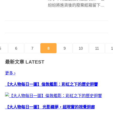
紛紛將進貨後的廢棄紙箱留下，
提供給購物的民眾用來裝一些購
買的物品，雖然需 DIY 封箱，但
免費提供的紙箱，不只達到廢物
再利用的環保概念，消費者也相
當樂意使用。生活中許多的事物
都可以利用...
5
6
7
8
9
10
11
1
最新文章
LATEST
更多 ›
【大人物每日一圖】倫敦艦影：彩虹之下的歷史迴響
【大人物每日一圖】 光影織夢，超現實的視覺迴廊