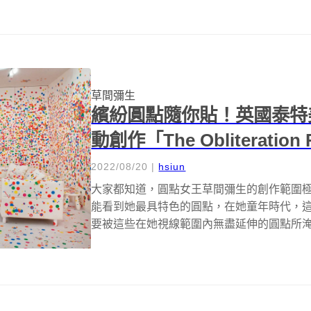
草間彌生
繽紛圓點隨你貼！英國泰特
動創作「The Obliteration
2022/08/20
|
hsiun
大家都知道，圓點女王草間彌生的創作範圍
能看到她最具特色的圓點，在她童年時代，
要被這些在她視線範圍內無盡延伸的圓點所
感，...