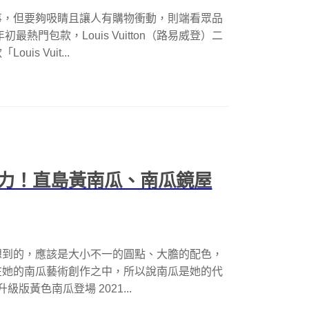
事，但要夠吸睛且讓人有購物衝動，則端看眾品
熱門包款，Louis Vuitton（路易威登）二
s Vuit...
力！直島黃南瓜、南瓜鏡屋
想到的，應該是大小不一的圓點、大膽的配色，
在她的南瓜藝術創作之中，所以說南瓜是她的代
升級版黃色南瓜登場 2021...