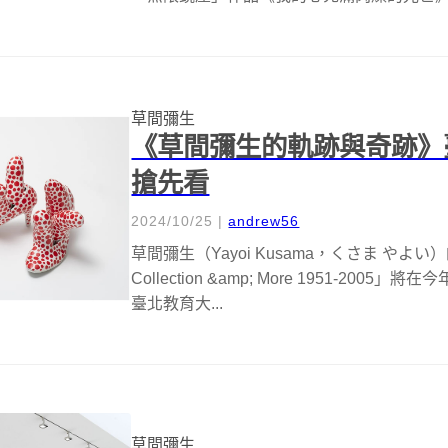
草間彌生
《草間彌生的軌跡與奇跡》
搶先看
2024/10/25
|
andrew56
草間彌生（Yayoi Kusama，くさま 
Collection &amp; More 1951-2005」將
臺北教育大...
草間彌生