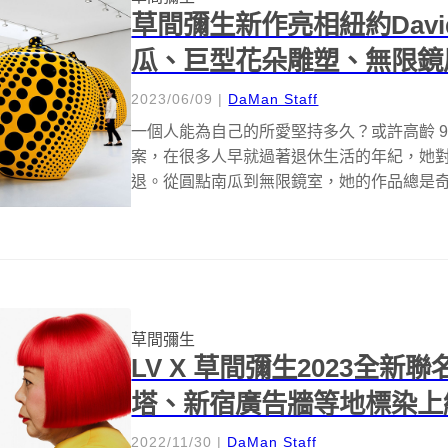
草間彌生新作亮相紐約David
瓜、巨型花朵雕塑、無限鏡
2023/06/09
|
DaMan Staff
一個人能為自己的所愛堅持多久？或許高齡 
案，在很多人早就過著退休生活的年紀，她
退。從圓點南瓜到無限鏡室，她的作品總是奇異又
草間彌生
LV X 草間彌生2023全
塔、新宿廣告牆等地標染上
2022/11/30
|
DaMan Staff