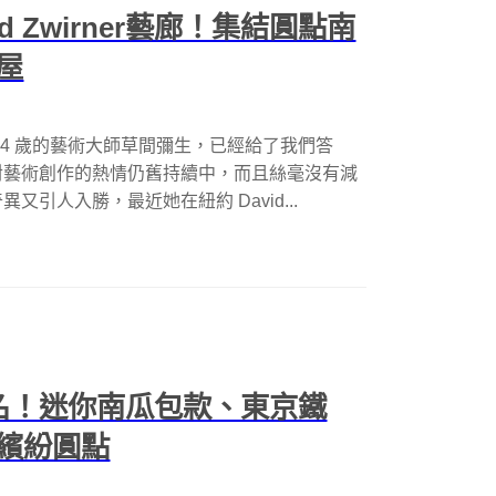
 Zwirner藝廊！集結圓點南
屋
94 歲的藝術大師草間彌生，已經給了我們答
對藝術創作的熱情仍舊持續中，而且絲毫沒有減
引人入勝，最近她在紐約 David...
新聯名！迷你南瓜包款、東京鐵
繽紛圓點