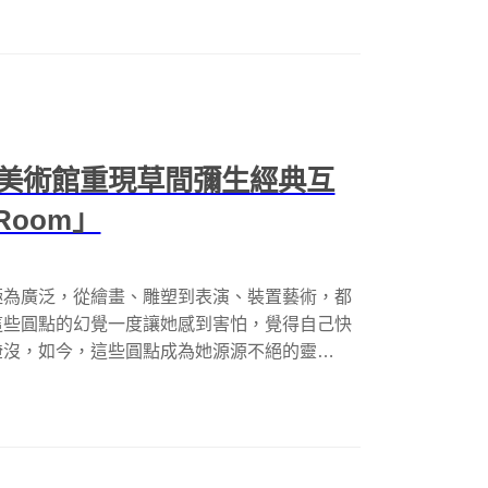
美術館重現草間彌生經典互
 Room」
極為廣泛，從繪畫、雕塑到表演、裝置藝術，都
這些圓點的幻覺一度讓她感到害怕，覺得自己快
淹沒，如今，這些圓點成為她源源不絕的靈