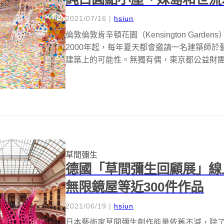
2021/07/16
|
hsiun
倫敦倫敦肯辛頓花園（Kensington Gardens）
2000年起，每年夏天都會邀請一名建築師
建築上的可能性。無獨有偶，東京都公益財團法
草間彌生
德國「草間彌生回顧展」線
無限鏡屋等近300件作品
2021/06/19
|
hsiun
日本藝術家草間彌生創作能量依舊不減，除