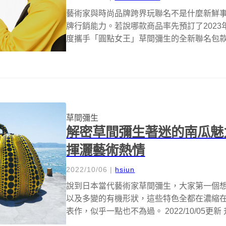
藝術家與時尚品牌跨界玩聯名不是什麼新鮮
牌行銷能力。若說哪款商品率先預訂了2023年初最
度攜手「圓點女王」草間彌生的全新聯名包款「Loui
草間彌生
解密草間彌生著迷的南瓜魅
揮灑藝術熱情
2022/10/06
|
hsiun
說到日本當代藝術家草間彌生，大家第一個
以及多變的有機形狀，這些特色全都在濃縮
表作，似乎一點也不為過。 2022/10/05更新 