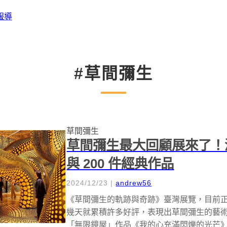
報導
#草間彌生
草間彌生
草間彌生最大回顧展來了！
與 200 件經典作品
2024/12/23
|
andrew56
《草間彌生的軌跡與奇跡》臺灣展覽，目前
幾天就累積許多好評，表現出草間彌生的藝
「無限鏡屋」作品《我的心充滿閃爍的光芒》（My Hear