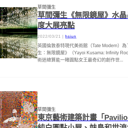
草間彌生
草間彌生《無限鏡屋》水晶
度大展亮點
2022/03/21
|
hsiun
英國倫敦泰特現代美術館（Tate Modern
生：無限鏡屋》（Yayoi Kusama: Infin
術迷總算能一睹圓點女王最奇幻的創作世...
草間彌生
東京藝術建築計畫「Pavilion
純白圓點小屋、妹島和世流