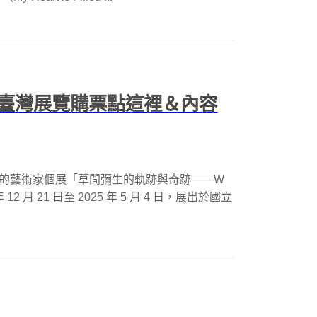
臺灣展覽購票點這裡＆內容
やよい）的藝術家個展「草間彌生的軌跡與奇跡——W
在今年 12 月 21 日至 2025 年 5 月 4 日，展出於國立