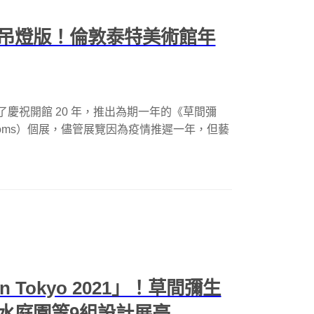
吊燈版！倫敦泰特美術館年
）為了慶祝開館 20 年，推出為期一年的《草間彌
ity Rooms）個展，儘管展覽因為疫情推遲一年，但藝
 Tokyo 2021」！草間彌生
水庭園等9組設計展亭