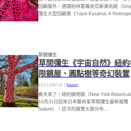
回顧展外，德國柏林葛羅皮亞斯美術館（Gropi
彌生大型回顧展《Yayoi Kusama: A Retrospe.
草間彌生
草間彌生《宇宙自然》紐約
限鏡屋、圓點樹等奇幻裝置
2021/04/18
|
hsiun
春天來了，紐約植物園（New York Botani
10月31日迎來日本藝術家草間彌生最新展覽《草
Nature）！這次的展覽大致分布...