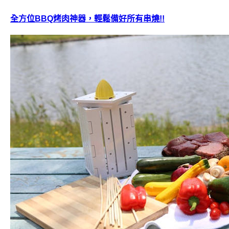
全方位BBQ烤肉神器，輕鬆備好所有串燒!!