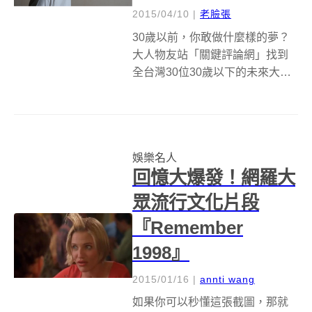
2015/04/10
|
老臉張
30歲以前，你敢做什麼樣的夢？
大人物友站「關鍵評論網」找到
全台灣30位30歲以下的未來大人
物，他們不再等待別人創造奇
蹟，選擇勇敢追夢，更不吝嗇付
出對社會的關懷；現在，一起來
看這群年輕人的故事吧！ &nbsp;
娛樂名人
2010年10月，日本平價時...
回憶大爆發！網羅大
眾流行文化片段
『Remember
1998』
2015/01/16
|
annti wang
如果你可以秒懂這張截圖，那就