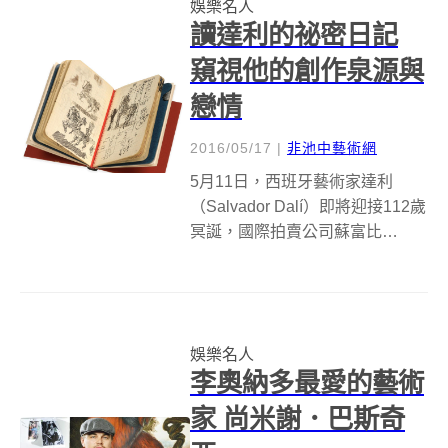
娛樂名人
期待不已！關於兩聯盟的愛恨...
讀達利的祕密日記
窺視他的創作泉源與
戀情
2016/05/17
|
非池中藝術網
5月11日，西班牙藝術家達利
（Salvador Dalí）即將迎接112歲
冥誕，國際拍賣公司蘇富比
（Sotheby’s）也搶在達利生日
前，上拍他1930至1935年的日
記，讓人們有機會窺看這位超現
實主義畫家隨筆塗鴉、狂熱激情
娛樂名人
的文字，以及日常...
李奧納多最愛的藝術
家 尚米謝．巴斯奇