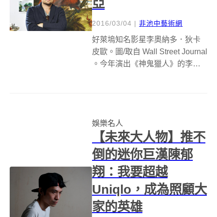
亞
2016/03/04
|
非池中藝術網
好萊塢知名影星李奧納多．狄卡
皮歐。圖/取自 Wall Street Journal
。今年演出《神鬼獵人》的李奧
納多．狄卡皮歐（Leonardo
DiCaprio）終於拿下奧斯卡影
帝！但李奧納多不只是好萊塢知
名影星，也是位藝術愛好者，擁
娛樂名人
有可...
【未來大人物】推不
倒的迷你巨漢陳郁
翔：我要超越
Uniqlo，成為照顧大
家的英雄