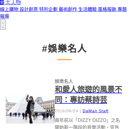
線上購物
設計創意
特別企劃
藝術創作
生活體驗
風格服飾
專題
報導
#娛樂名人
娛樂名人
和愛人旅遊的風景不
同：專訪蔡詩芸
2016/06/24
|
DaMan Staff
兩年前以「DIZZY DIZZO」之名
開始新一階段的音樂活動，宣告