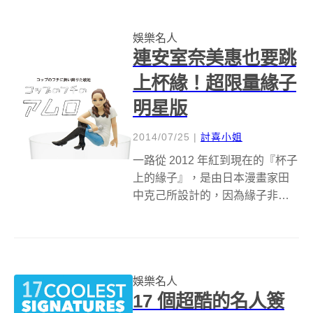
質，總是為苦悶的生活灑上點調
濟品。就是苦了老被鏡頭追著跑
娛樂名人
的名人，特別是人手好幾機 (包括
連安室奈美惠也要跳
手機和相機) ...
上杯緣！超限量緣子
明星版
2014/07/25
|
討喜小姐
一路從 2012 年紅到現在的『杯子
上的緣子』，是由日本漫畫家田
中克己所設計的，因為緣子非常
無奈的一號表情與一直以來都非
常靈巧的肢體動作，讓貌似靜香
的這位女孩一直都有著相當的知
名度，明明只是擺在杯口上，就
娛樂名人
有著強大的療癒作用，讓緣子一
17 個超酷的名人簽
路擊敗了...