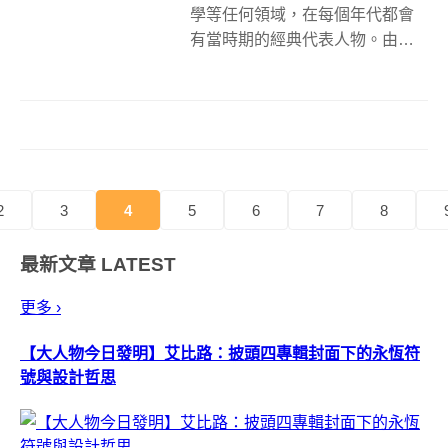
學等任何領域，在每個年代都會
有當時期的經典代表人物。由經
典代表人物來代言商品，是廣告
最常使用的手法之一。試想，當
現代名人去代言「舊時代」的商
品，會是什麼樣子呢？ 擅長廣告
創意執行的David Redon 做了一
系...
2
3
4
5
6
7
8
最新文章
LATEST
更多 ›
【大人物今日發明】艾比路：披頭四專輯封面下的永恆符
號與設計哲思