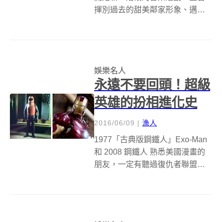
揮別過去的甜美鄰家形象、邁向
更真實自我的蔡詩芸，今年秋天
即將推出全新創作專輯，對於這
次出擊她信心滿滿，因為每首創
作都是這一兩年間高低起伏的歷
娛樂名人
練與提煉，這樣發自肺腑的歌
永遠不要回頭！超級
曲，必能...
英雄的扮相進化史
2016/06/09
|
漁人
1977「古典版鋼鐵人」Exo-Man
和 2008 鋼鐵人 熟悉美國漫畫的
朋友，一定有聽過復仇者聯盟及
正義聯盟，就算沒看過平面原
作，至少也有看過搬上大螢幕的
相關作品，而且聽說正義聯盟的
電影已經在路上了，更是讓粉絲