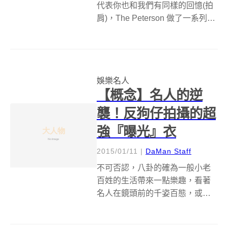
代表你也和我們有同樣的回憶(拍
肩)，The Peterson 做了一系列以
『REMEMBER 懷舊』為題的影
片，將該年最具代表性的電影、
流行音樂、電玩、娛樂時事濃縮
成短短的十多分鐘，幾乎每30秒
娛樂名人
就會出現超熟悉的畫...
【概念】名人的逆
襲！反狗仔拍攝的超
強『曝光』衣
2015/01/11
|
DaMan Staff
不可否認，八卦的確為一般小老
百姓的生活帶來一點樂趣，看著
名人在鏡頭前的千姿百態，或者
放蕩行駭，或者出糗出包，或者
光鮮亮麗，或者不經意流露氣