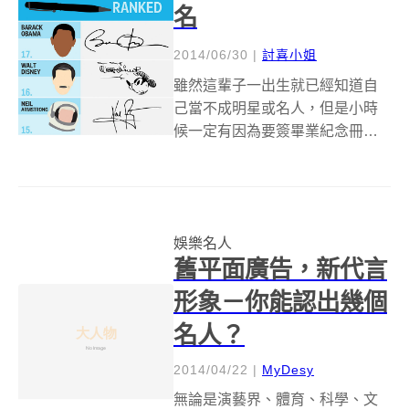
名
2014/06/30
|
討喜小姐
雖然這輩子一出生就已經知道自
己當不成明星或名人，但是小時
候一定有因為要簽畢業紀念冊，
偷偷在家裡練習簽名字一陣子，
就算沒辦法行雲流水霸氣十足，
至少也要不像鬼畫符，看得出來
是什麼字，不過常常簽名的名人
娛樂名人
們肯定就沒有這樣的困擾了，不
舊平面廣告，新代言
管簽得多亂七八糟...
形象－你能認出幾個
名人？
2014/04/22
|
MyDesy
無論是演藝界、體育、科學、文