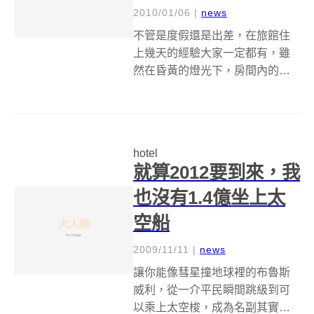
2010/01/06
|
news
不管是度假還是出差，在旅館住
上幾天的經驗大家一定都有，雖
然在昏黃的燈光下，房間內的那
張大床看起來很好睡，小客廳中
的那張沙發看起來很好坐，地板
上舖的那層地毯看起來很好踩，
但......就這樣躺上去、坐上去、踩
hotel
上去真的沒問題嗎？就算是再知
就算2012要到來，我
名再豪...
也沒有1.4億坐上太
空船
2009/11/11
|
news
讓你能像彗星撞地球裡的布魯斯
威利，從一介平民瞬間跳級到可
以乘上太空梭，成為名副其實的