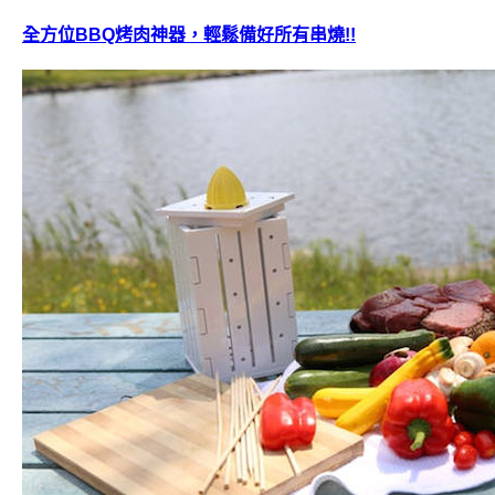
全方位BBQ烤肉神器，輕鬆備好所有串燒!!