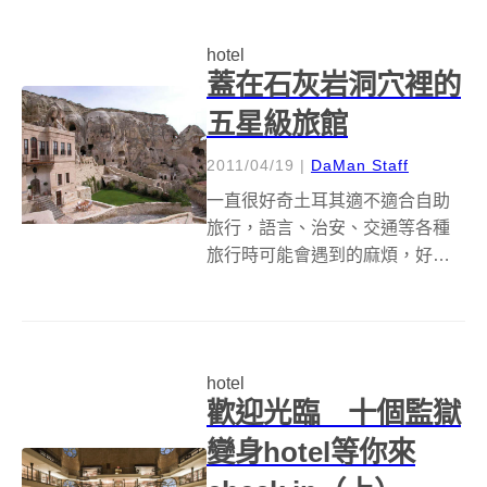
沒有看過鋼彈，但也一定有聽過
它的大名吧？不論是看過懷舊經
hotel
典版的「機動戰士鋼彈 II」(...
蓋在石灰岩洞穴裡的
五星級旅館
2011/04/19
|
DaMan Staff
一直很好奇土耳其適不適合自助
旅行，語言、治安、交通等各種
旅行時可能會遇到的麻煩，好像
在這種落後國家以上、已開發國
家未滿的國家，都會被放大好幾
倍，不過如果日後有機會來到這
裡走走看看，不管是自助還是跟
hotel
團，住的地方咱們可已經幫大家
歡迎光臨 十個監獄
找好了喔！鏘鏘！...
變身hotel等你來