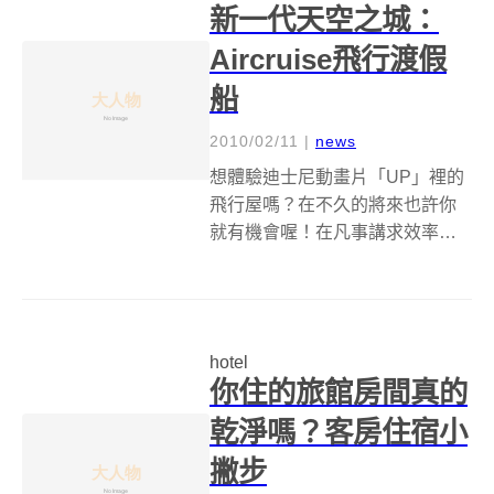
新一代天空之城：
Aircruise飛行渡假
船
2010/02/11
|
news
想體驗迪士尼動畫片「UP」裡的
飛行屋嗎？在不久的將來也許你
就有機會喔！在凡事講求效率、
速率、功率的現代社會，逐漸吹
起一股慢活、慢吃、慢走、慢看
的緩慢風潮，像是倫敦設計公司
Seymourpowell所設計的
hotel
Aircruise，雖然目前仍處於初...
你住的旅館房間真的
乾淨嗎？客房住宿小
撇步