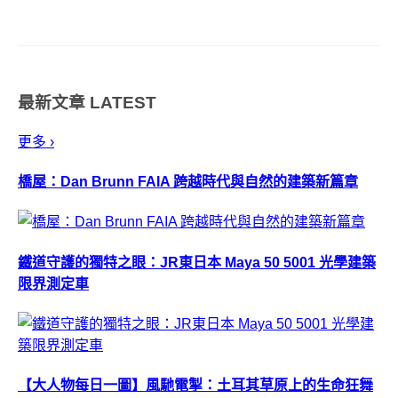
太空人，你願意花多少代價？一
台國產房車的錢？一台進口跑車
的錢？還是一間台北市的小套
房？come on~太空旅遊耶～如果
最新文章
LATEST
只是這樣就可以打發，那還有什
麼噱頭！當...
更多 ›
橋屋：Dan Brunn FAIA 跨越時代與自然的建築新篇章
鐵道守護的獨特之眼：JR東日本 Maya 50 5001 光學建築
限界測定車
【大人物每日一圖】風馳電掣：土耳其草原上的生命狂舞