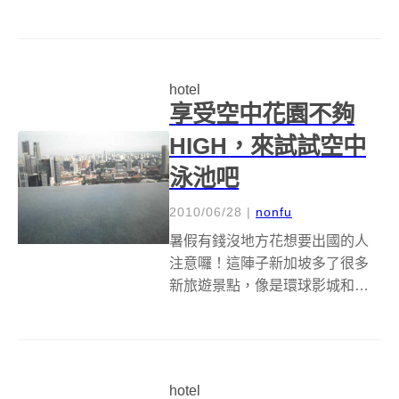
的設計師Henry Miller說：「旅行
的目的地不是一個地方，而是一
個新觀點！」也許這家位於新加
坡新的設計旅店可以給你一些靈
hotel
感喔！這家很...
享受空中花園不夠
HIGH，來試試空中
泳池吧
2010/06/28
|
nonfu
暑假有錢沒地方花想要出國的人
注意囉！這陣子新加坡多了很多
新旅遊景點，像是環球影城和金
沙娛樂城等，都是最近才開幕
的，而耗資台幣約1800億元打造
三棟高55層樓的新加坡金沙娛樂
城（Marina Bay Sands），位於
hotel
新加坡市中心的精華地段，...