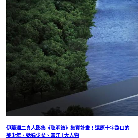
伊藤潤二真人影集《聰明鎮》集資計畫！還原十字路口的
美少年、蛞蝓少女、富江 | 大人物