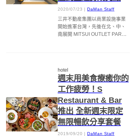
2020/07/23
|
DaMan Staff
三井不動産集團以商業設施事業
開始進軍台灣，先後在北、中、
南展開 MITSUI OUTLET PARK
事業，以及區域型大型購物中心
Mitsui Shopping Park LaLaport
。而許多台灣觀光客旅日住宿首
選的 Mitsui ...
hotel
週末用美食療癒你的
工作疲勞！S
Restaurant & Bar
推出 全新週末限定
無限暢飲分享套餐
2019/09/20
|
DaMan Staff