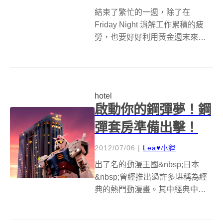
結束了繁忙的一週，除了在
Friday Night 消解工作累積的疲
勞，也要好好利用黃金週末來慰
勞自己！由享譽世界的設計大師
菲力普∙史塔克 (Philippe Starck)
親自擔綱設計的 S HOTEL，不僅
有逾百間精美客房能療癒你的身...
hotel
啟動你的鋼彈夢！鋼
彈套房準備出擊！
2012/07/06
|
Lea♥小貍
出了名的動漫王國&nbsp;日本
&nbsp;曾經推出過許多堪稱為經
典的熱門動漫畫。其中經典中的
經典當然少不了「機動戰士鋼
彈」(機動戦士ガンダム) 囉！就算