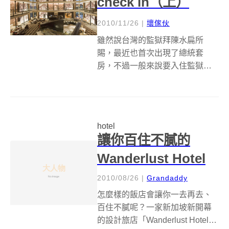
check in（上）
2010/11/26
|
壞傢伙
雖然說台灣的監獄拜陳水扁所
賜，最近也首次出現了總統套
房，不過一般來說要入住監獄不
是你打通電話訂房就能check in，
除非&hellip;監獄變身旅館開始接
客。下面這十間旅館是貨真價實
從原本囚禁犯人的功能，作了升
hotel
級之後轉型成商務性質的旅館，...
讓你百住不膩的
Wanderlust Hotel
2010/08/26
|
Grandaddy
怎麼樣的飯店會讓你一去再去、
百住不膩呢？一家新加坡新開幕
的設計旅店「Wanderlust Hotel」