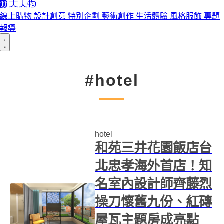
線上購物
設計創意
特別企劃
藝術創作
生活體驗
風格服飾
專題
報導
#hotel
hotel
和苑三井花園飯店台
北忠孝海外首店！知
名室內設計師齊藤烈
操刀懷舊九份、紅磚
屋瓦主題房成亮點