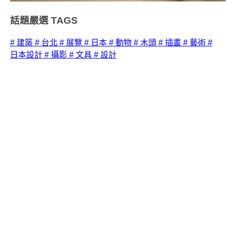
話題嚴選
TAGS
# 建築
# 台北
# 展覽
# 日本
# 動物
# 木頭
# 插畫
# 藝術
#
日本設計
# 攝影
# 文具
# 設計