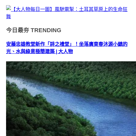
今日最夯
TRENDING
安藤忠雄教堂新作「詩之禮堂」！坐落廣東春沐源小鎮的
光、水與綠意極簡建築 | 大人物