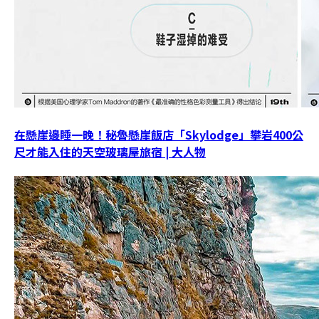
在懸崖邊睡一晚！秘魯懸崖飯店「Skylodge」攀岩400公
尺才能入住的天空玻璃屋旅宿 | 大人物