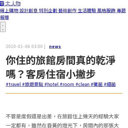
線上購物
設計創意
特別企劃
藝術創作
生活體驗
風格服飾
專題
報導
2010-01-06 03:00
|
news
你住的旅館房間真的乾淨
嗎？客房住宿小撇步
#travel
#旅遊景點
#hotel
#room
#clean
#黴菌
#細菌
不管是度假還是出差，在旅館住上幾天的經驗大家
一定都有，雖然在昏黃的燈光下，房間內的那張大