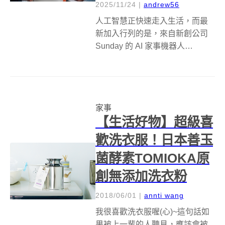
2025/11/24
|
andrew56
人工智慧正快速走入生活，而最
新加入行列的是，來自新創公司
Sunday 的 AI 家事機器人
Memo。Memo 並非冰冷的金屬人
形，而是一款長得像卡通角色、
親切感十足的 AI 機器人，它擁有
圓圓的頭、插座般的眼睛、頭戴
家事
帽子的造型，再搭配柔...
【生活好物】超級喜
歡洗衣服！日本善玉
菌酵素TOMIOKA原
創無添加洗衣粉
2018/06/01
|
annti wang
我很喜歡洗衣服喔(心)~這句話如
果被上一輩的人聽見，應該會被