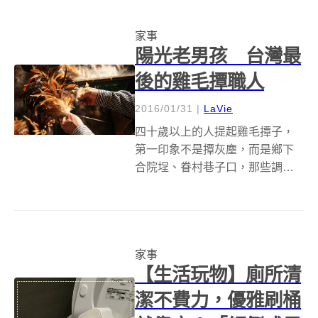
多多少少還是有死角，甚至無法
一次擦到乾淨，還是需要再擦第
家事
二遍第三遍……絕望的小編看到
陽光老男孩 台灣最
這項產品瞬間覺得...
後的雞毛撢職人
2016/01/31
|
LaVie
四十歲以上的人提起雞毛撢子，
第一印象不是撢灰塵，而是鄉下
合院埕、眷村巷子口，那些調皮
孩子被打得哇哇討饒的畫面。彰
化豐澤村曾是全國第一的雞毛撢
子生產地，如今只剩下寥寥幾家
還在製作，而完全遵照傳統、一
家事
片片親手粘纏羽毛的陳忠露夫
【生活玩物】廁所清
婦，已是台灣最後職...
潔不費力，優雅刷桶