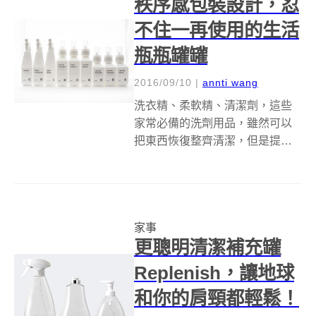
秩序感包裝設計，忍
不住一再使用的生活
瓶瓶罐罐
2016/09/10
|
annti wang
洗衣精、柔軟精、清潔劑，這些
家常必備的洗劑用品，雖然可以
把東西恢復整齊清潔，但是提到
洗劑本身的包裝瓶，卻往往被人
所忽視，但，事情總有例外，尤
其對於熱愛生活秩序感的日本人
來說，總不乏有特殊瓶罐設計，
家事
可以滿足他們個人對於美感的需
更聰明清潔補充罐
求與堅持。&nb...
Replenish，讓地球
和你的肩頸都輕鬆！