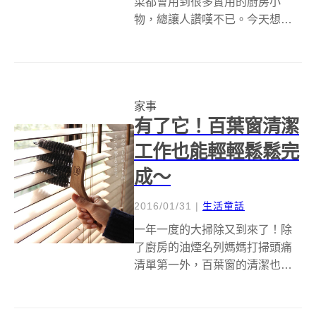
菜都會用到很多實用的廚房小
物，總讓人讚嘆不已。今天想要
跟大家介紹的，是在日本幾乎家
家戶戶都有，但台灣可能不是很
清楚用途，尚未流行的小物；最
重要的，是這些小物在大創
家事
（DAISO）都可以用買得到，連
有了它！百葉窗清潔
日本明星向井理也激...
工作也能輕輕鬆鬆完
成～
2016/01/31
|
生活童話
一年一度的大掃除又到來了！除
了廚房的油煙名列媽媽打掃頭痛
清單第一外，百葉窗的清潔也令
小編十分困擾。往年總是拿著濕
抹布一片一片擦，擦到最後不但