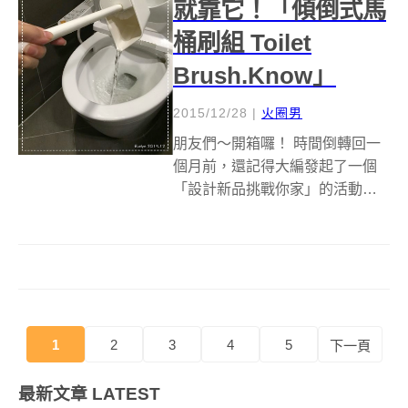
就靠它！「傾倒式馬
桶刷組 Toilet
Brush.Know」
2015/12/28
|
火圈男
朋友們～開箱囉！ 時間倒轉回一
個月前，還記得大編發起了一個
「設計新品挑戰你家」的活動，
希望徵求網友們能夠出借家中廁
所的馬桶&nbsp;讓大編蹲一下
&nbsp;來體驗全新上市的設計好
物，由台灣設計品牌有藝氏所推
出的「傾倒式馬桶刷組 Tolie...
1
2
3
4
5
下一頁
最新文章
LATEST