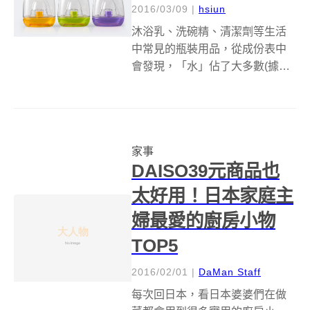
2016/03/09
|
hsiun
沐浴乳、洗碗精、清潔劑等生活
中常見的瓶裝用品，從成份表中
會發現，「水」佔了大多數(據說
幾乎有 90%)，實際的有效成份往
往不到一成，然而為了販售這一
瓶又一瓶的水，中間需要耗費大
量的運輸、倉儲成本，而且用完
家事
後的空瓶鮮少重複使用，使得地
DAISO39元商品也
球上被浪...
太好用！日本家庭主
婦最愛的廚房小物
TOP5
2016/02/01
|
DaMan Staff
每次回日本，看日本婆婆們在做