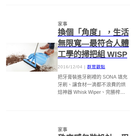
地機器人，究竟該選哪一款呢？
嗯......星戰迷應該不用那麼糾結，
因為Samsung推出的POWERbot
家事
VR7000系列掃地...
換個「角度」，生活
無限寬—最符合人體
工學的掃把組 WISP
2016/12/04
|
群眾觀點
把牙膏裝進牙刷裡的 SONA 填充
牙刷、讓食材一滴都不浪費的烘
焙神器 Whisk Wiper、完勝榨汁
機，插了就喝的 Mr. Orange 吸管
組、讓採買變簡單的神奇購物袋
Magic Bags、讓廚房乾淨效率的
FRANKFURTER B...
家事