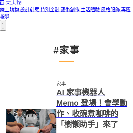
線上購物
設計創意
特別企劃
藝術創作
生活體驗
風格服飾
專題
報導
#家事
家事
AI 家事機器人
Memo 登場！會學動
作、收碗煮咖啡的
「樹懶助手」來了