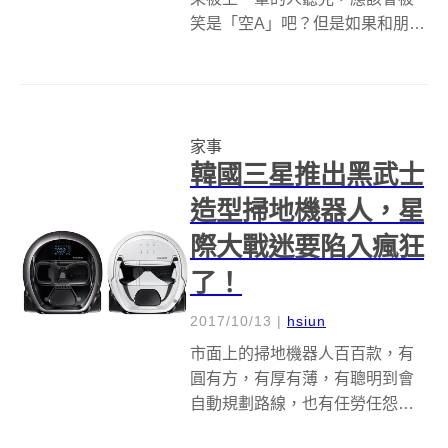
笑是「空A」吧？但是如果和朋友
們聊起，有很大機率會獲得共
鳴，因為洗衣服這檔事，已經從
單純的苦力勞動，悄悄轉變成一
種對於美好生活的嚮往了！ 其實
家事
不只是洗衣服，在這個年代，整
韓國三星推出黑武士
個家事的型...
造型掃地機器人，星
際大戰迷要陷入瘋狂
了！
2017/10/13
|
hsiun
市面上的掃地機器人百百款，有
圓有方，有厚有薄，有聰明到會
自動規劃路線，也有任勞任怨到
能掃地兼拖地，面對這麼多款掃