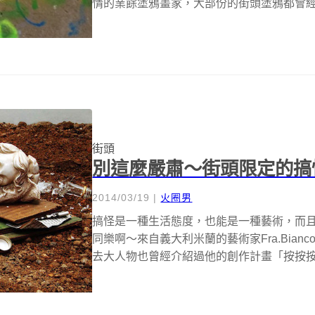
情的業餘塗鴉畫家，大部份的街頭塗鴉都會
隊...
街頭
別這麼嚴肅～街頭限定的搞
2014/03/19
|
火圈男
搞怪是一種生活態度，也能是一種藝術，而
同樂啊～來自義大利米蘭的藝術家Fra.Bian
去大人物也曾經介紹過他的創作計畫「按按按免