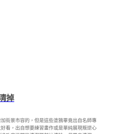
清掉
增加街景市容的，但是這些塗鴉畢竟出自名師專
太好看，出自想要練習畫作或是單純展現叛逆心