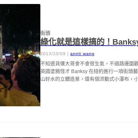
街頭
綠化就是這樣搞的！Bank
2013/10/09
|
annti wang
不知道貨運大哥會不會很生氣，不過路邊圍
英國塗鴉怪才 Banksy 在紐約進行一項街頭藝術「
山好水的立體造景，還有個流動式小瀑布，小橋