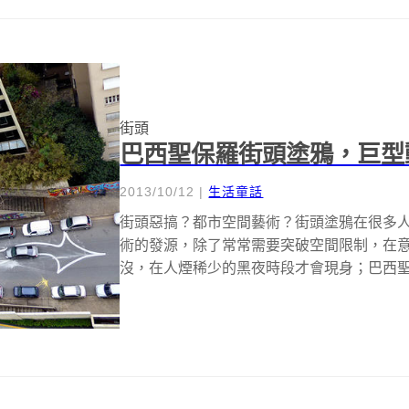
街頭
巴西聖保羅街頭塗鴉，巨型
2013/10/12
|
生活童話
街頭惡搞？都市空間藝術？街頭塗鴉在很多
術的發源，除了常常需要突破空間限制，在
沒，在人煙稀少的黑夜時段才會現身；巴西
營...