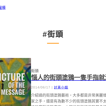
報導
#街頭
街頭
惱人的街頭塗鴉一隻手指就
2014/06/17
|
討喜小姐
介紹過的街頭塗鴉藝術，大多都是非常美麗
家之手，還是有為數不少的街頭塗鴉其實不