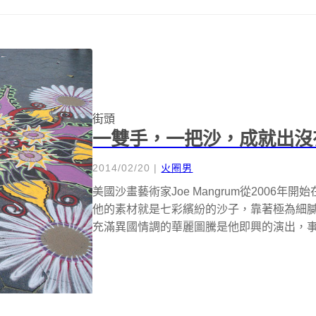
街頭
一雙手，一把沙，成就出沒
2014/02/20
|
火圈男
美國沙畫藝術家Joe Mangrum從2006
他的素材就是七彩繽紛的沙子，靠著極為細
充滿異國情調的華麗圖騰是他即興的演出，事先