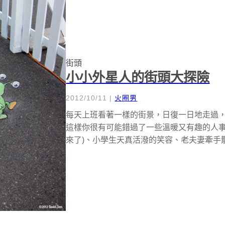
街頭
小小外星人的街頭大探險
2012/10/11
|
火圈男
每天上班看著一樣的街景，日復一日地走過
這樣你很有可能錯過了一些溫暖又有趣的人事
來了)、小學生天真活潑的笑容、老夫妻牽手散步的溫