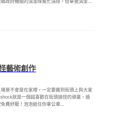
經過政府機關的清潔隊幫忙清除，但畢竟清潔
怪藝術創作
且場景不會是在家裡，一定要搬到街頭上與大家
coshock就是一個超喜歡在街頭搞怪的頑童，過
費紓壓！泡泡紙任你拿公車...