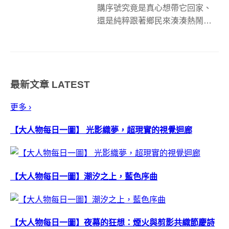
購序號究竟是真心想帶它回家、
還是純粹跟著鄉民來湊湊熱鬧，
總之廠商們都把菜端好了，就等
著它上市的那一刻要來搶這塊永
無止盡的市場大餅。這次要介紹
的 Apple 周邊品牌，是大家都不
最新文章
LATEST
陌生的 Moshi，向來...
更多 ›
【大人物每日一圖】 光影織夢，超現實的視覺迴廊
【大人物每日一圖】潮汐之上，藍色序曲
【大人物每日一圖】夜幕的狂想：煙火與剪影共織節慶詩