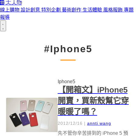
線上購物
設計創意
特別企劃
藝術創作
生活體驗
風格服飾
專題
報導
#Iphone5
Iphone5
【開箱文】iPhone5
開賣，買新殼幫它穿
暖暖了嗎？
2012/12/16
|
annti wang
先不管你辛苦排到的 iPhone 5 預