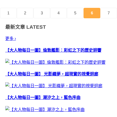
阿！ Jung Von Matt&rsqu...
1
2
3
4
5
6
7
最新文章
LATEST
更多 ›
【大人物每日一圖】倫敦艦影：彩虹之下的歷史迴響
【大人物每日一圖】 光影織夢，超現實的視覺迴廊
【大人物每日一圖】潮汐之上，藍色序曲