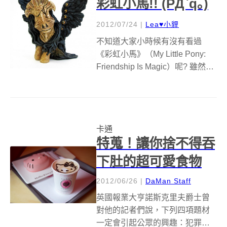
彩虹小馬!! (PД`q｡)
2012/07/24
|
Lea♥小貍
不知道大家小時候有沒有看過
《彩虹小馬》（My Little Pony:
Friendship Is Magic）呢? 雖然跟
美少女戰士、七龍珠、小當家等
等的卡通相比，《彩虹小馬》在
台灣算是相當冷門的卡通，不過
人家在歐美可是人氣響叮噹呢！
卡通
看看...
特蒐！讓你捨不得吞
下肚的超可愛食物
2012/06/26
|
DaMan Staff
英國報業大亨諾斯克里夫爵士曾
對他的記者們說，下列四項題材
一定會引起公眾的興趣：犯罪、