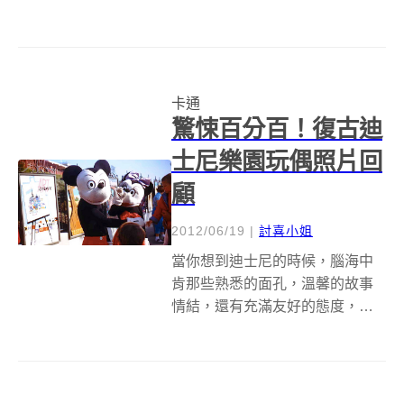
愛情、金錢和食物。犯罪引人好
奇，愛情令人難忘，金錢讓人追
求，而食物則是每個人都需要
的。可是現在的食物，已經不只
卡通
是讓人飽足而已，好像也可以比
驚悚百分百！復古迪
色 香味再多一點點...
士尼樂園玩偶照片回
顧
2012/06/19
|
討喜小姐
當你想到迪士尼的時候，腦海中
肯那些熟悉的面孔，溫馨的故事
情結，還有充滿友好的態度，殺
光你錢包的周邊商品等等，都是
迪士尼的特色之一，但！迪士尼
那些可愛角色也不是一路走來就
那麼可愛的，就連明星可能偶爾