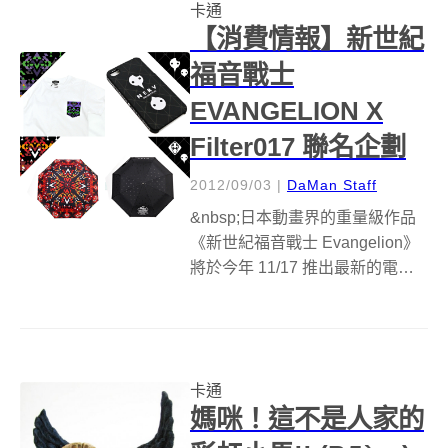
卡通
的外型，完全就是人類最偉大的
【消費情報】新世紀
發明，下面就來...
福音戰士
EVANGELION X
Filter017 聯名企劃
2012/09/03
|
DaMan Staff
&nbsp;日本動畫界的重量級作品
《新世紀福音戰士 Evangelion》
將於今年 11/17 推出最新的電影
版《Evangelion 新劇場版：
Q》，為了配合電影宣傳，日本也
同時展開了大量與潮流品牌的聯
名活動，台灣也在八月展開相關
卡通
企劃，邀...
媽咪！這不是人家的