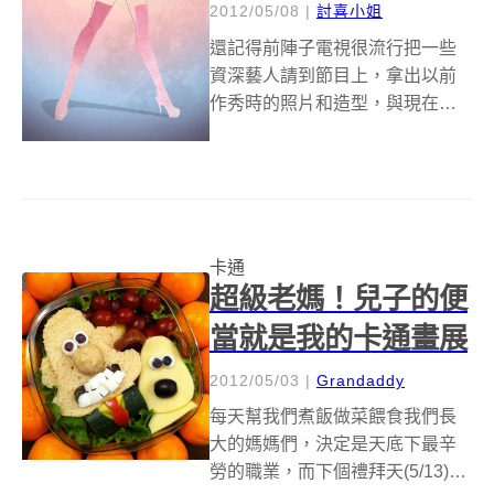
2012/05/08
|
討喜小姐
還記得前陣子電視很流行把一些
資深藝人請到節目上，拿出以前
作秀時的照片和造型，與現在做
比較的單元，在來賓一邊讚嘆
「天啊現在看起來年輕好多」和
老藝人得意的表情可以看得出
來，時尚的洪流沖走的不只是很
多錢的錢包，也沖走了老土的審
卡通
美觀。藝術家Abra...
超級老媽！兒子的便
當就是我的卡通畫展
2012/05/03
|
Grandaddy
每天幫我們煮飯做菜餵食我們長
大的媽媽們，決定是天底下最辛
勞的職業，而下個禮拜天(5/13)就