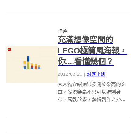
是感懷母恩的母親節，不知道你
準備好要如何表達對媽媽的愛了
嗎？前陣子我們介紹過每天幫寶
貝女兒做創意煎餅的超級老爸吉
卡通
姆，這回又有一位超級老媽超級
充滿想像空間的
老媽He...
LEGO極簡風海報，
你....看懂幾個？
2012/03/20
|
討喜小姐
大人物介紹過很多關於樂高的文
章，發現樂高不只可以調劑身
心，寓教於樂，藝術創作之外，
甚至可以建立成房間的隔間，專
屬樂高的遊樂園，也難怪有很多
人將樂高的多方位發展層次提升
到與google大神一樣的神等級