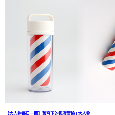
【大人物每日一圖】蒼穹下的孤寂冒險 | 大人物