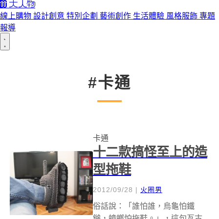
線上購物
設計創意
特別企劃
藝術創作
生活體驗
風格服飾
專題
報導
#卡通
卡通
十二款搞怪至上的造
型拖鞋
2012/09/28
|
火圈男
俗話說：「誰怕誰，烏龜怕鐵
鎚，蟑螂怕拖鞋。」，這句亙古