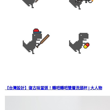
【台灣設計】復古味當道！轉吧轉吧雙層洗頭杯 | 大人物