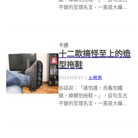
不變的至理名言，一直是大編的
座右銘(到底為什麼！！)。拖鞋的
奧妙就在於無論是春夏秋冬、上
山下海都能看到它的蹤跡，強韌
的生命力、適應各種天氣與用途
卡通
的外型，完全就是人類最偉大的
十二款搞怪至上的造
發明，下面就來...
型拖鞋
2012/09/27
|
火圈男
俗話說：「誰怕誰，烏龜怕鐵
鎚，蟑螂怕拖鞋。」，這句亙古
不變的至理名言，一直是大編的
座右銘(到底為什麼！！)。拖鞋的
奧妙就在於無論是春夏秋冬、上
山下海都能看到它的蹤跡，強韌
的生命力、適應各種天氣與用途