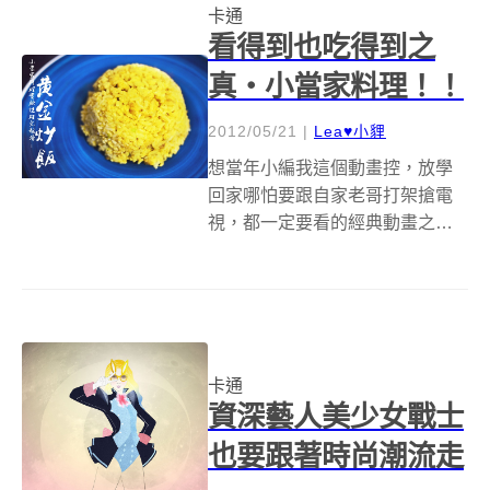
卡通
都要進廠維修一下，更何況是這
看得到也吃得到之
些歲數年近一世紀...
真‧小當家料理！！
2012/05/21
|
Lea♥小貍
想當年小編我這個動畫控，放學
回家哪怕要跟自家老哥打架搶電
視，都一定要看的經典動畫之
一，當然還包括陪伴許多人渡過
歡樂童年的:中華一番，台灣譯為
小當家(中華一番)!說到小當家，第
一秒就會想到劇中華麗的料理技
巧、打開鍋蓋就會爆出強烈的光
卡通
線，然後被...
資深藝人美少女戰士
也要跟著時尚潮流走