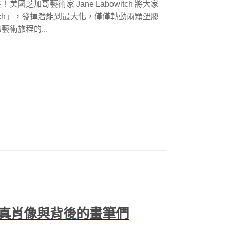
加哥藝術家 Jane Labowitch 將大家
ketch」，發揮潛能到最大化，僅僅轉動兩顆塑膠
術旅程的...
真肖像與背後的畫筆們