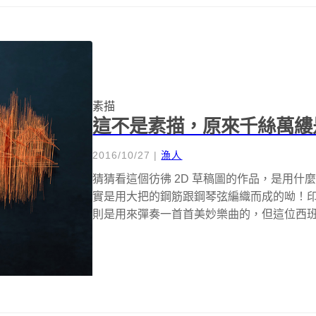
素描
這不是素描，原來千絲萬縷
2016/10/27
|
漁人
猜猜看這個彷彿 2D 草稿圖的作品，是用
實是用大把的鋼筋跟鋼琴弦編織而成的呦！
則是用來彈奏一首首美妙樂曲的，但這位西班