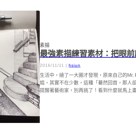
素描
最強素描練習素材：把眼前
2016/11/11
|
hsiun
生活中，繞了一大圈才發現，原來自己的Mr. Rig
姐，其實不在少數，這種「驀然回首，那人
提醒著藝術家，別再挑了！看到什麼就馬上畫吧！(Ar