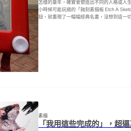
怎樣的童年，確實會塑造出不同的人格或人生！美國芝
小時候可能玩過的「蝕刻素描板 Etch A S
鈕，就重現了一幅幅經典名畫，沒想到這一切藝
素描
「我用這些完成的」，超逼