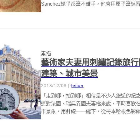
Sanchez幾乎都筆不離手，他會用原子筆練習
素描
藝術家夫妻用刺繡記錄旅行
建築、城市美景
2018/12/06
|
hsiun
「走到哪，拍到哪」相信是不少人旅遊的紀念模式，但對Cha
這對法國、瑞典異國夫妻檔來說，平時喜歡
市景象，用針線一一縫下，從哥本哈根色彩繽紛