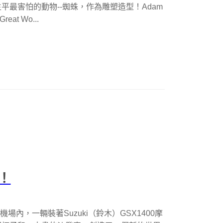
最害怕的動物--蜘蛛，作為雕塑造型！Adam
at Wo...
！
場內，一輛裝著Suzuki（鈴木）GSX1400摩