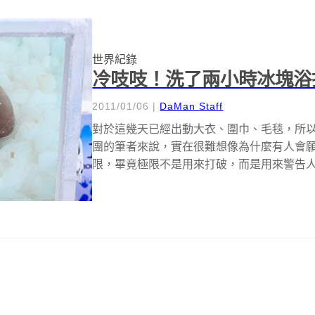
世界紀錄
冷吱吱！洗了兩小時冰塊浴
2011/01/06
|
DaMan Staff
對於這幾天已經出動大衣、圍巾、毛毯，所
團的筆者來說，實在很難想像為什麼有人會
限，畢竟極限不是用來打破，而是用來警告
冷...