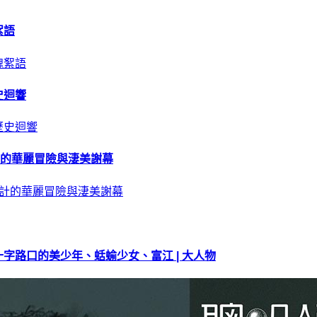
絮語
史迴響
計的華麗冒險與淒美謝幕
字路口的美少年、蛞蝓少女、富江 | 大人物