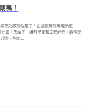
戰嗎！
要肅然起敬的程度了！由國家地底地理頻道
l) 發起這項飛行計畫，集結了一組科學家和工程師們，將電影
大一坨氣...