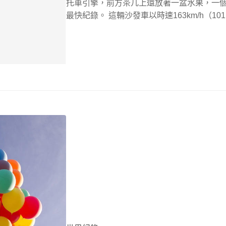
托車引擎，前方茶几上還放著一盆水果，一
最快紀錄。 這輛沙發車以時速163km/h（101m