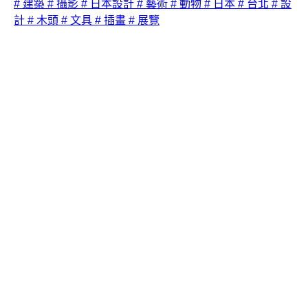
# 建築
# 攝影
# 日本設計
# 藝術
# 動物
# 日本
# 台北
# 設
計
# 木頭
# 文具
# 插畫
# 展覽