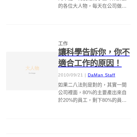
的各位大人物，每天在公司做牛
做馬做得要死要活，不就是為了
每個月能準時入帳的微薄薪水
嗎？所以......想要加薪嗎？想要升
遷嗎？想要在職場中出人頭地
工作
嗎？趕快照過來看看吧！No.10 -
讓科學告訴你，你不
...
適合工作的原因！
2010/09/21
|
DaMan Staff
如果二八法則是對的，其實一間
公司裡面，80%的主要產出來自
於20%的員工，剩下80%的員
工，只是來公司浪費水電和咖啡
而已，那......為什麼我們沒辦法成
為那20%的員工呢？就讓科學來
告訴你吧！#5 因為大腦沒辦法一