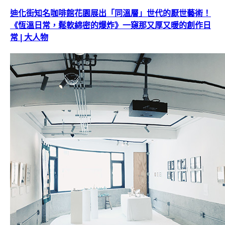
迪化街知名咖啡館花園展出「同溫層」世代的厭世藝術！
《恆溫日常，鬆軟綿密的爆炸》一窺那又厚又暖的創作日
常 | 大人物