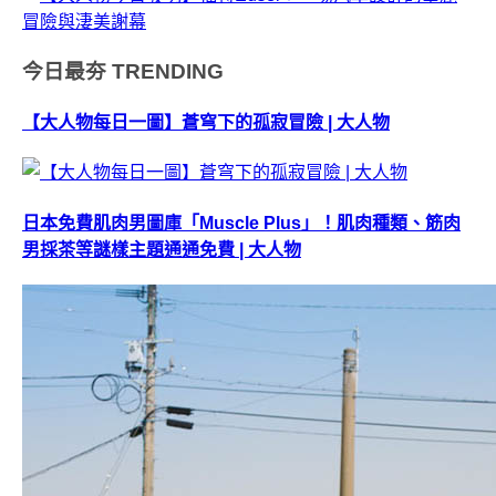
今日最夯
TRENDING
【大人物每日一圖】蒼穹下的孤寂冒險 | 大人物
日本免費肌肉男圖庫「Muscle Plus」！肌肉種類、筋肉
男採茶等謎樣主題通通免費 | 大人物