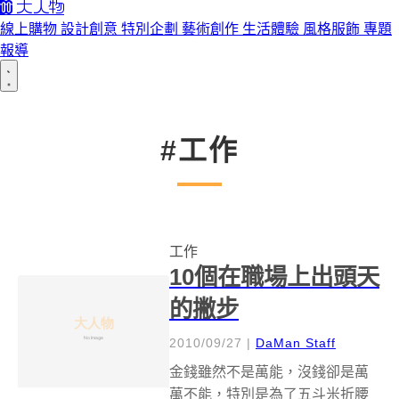
線上購物
設計創意
特別企劃
藝術創作
生活體驗
風格服飾
專題
報導
#工作
工作
10個在職場上出頭天
的撇步
2010/09/27
|
DaMan Staff
金錢雖然不是萬能，沒錢卻是萬
萬不能，特別是為了五斗米折腰