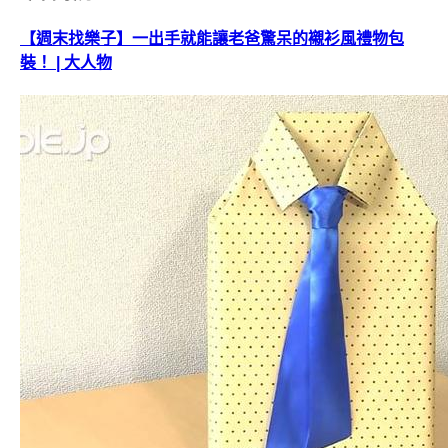
【週末找樂子】一出手就能讓老爸驚呆的襯衫風禮物包
裝！ | 大人物