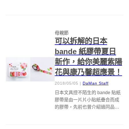
蛋糕，從Pinkoi媽媽宇宙、星巴
客、珠寶盒法式點心等品牌，看
看有哪些傳遞滿滿愛意的美味母
親節蛋糕！ 星巴克水果系列蛋糕
母親節
星巴克今年以新鮮水果的清爽酸
可以拆解的日本
甜滋...
bande 紙膠帶夏日
新作，給你美麗紫陽
花與康乃馨超應景！
2018/05/05
|
DaMan Staff
日本文具控不陌生的 bande 貼紙
膠帶是由一片片小貼紙疊合而成
的膠帶，先前也曾介紹過同品牌
的清新花卉系列作品，他們以特
殊的黏貼方式，鮮豔討喜的自然
風格在超級競爭的紙膠帶市場殺