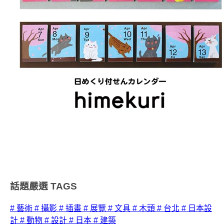
話題嚴選
TAGS
# 藝術
# 攝影
# 插畫
# 展覽
# 文具
# 木頭
# 台北
# 日本設
計
# 動物
# 設計
# 日本
# 建築