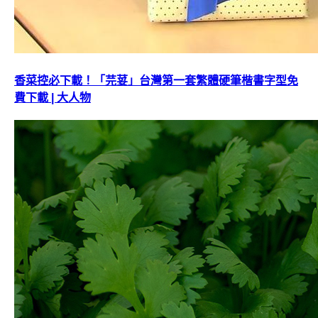
香菜控必下載！「芫荽」台灣第一套繁體硬筆楷書字型免
費下載 | 大人物