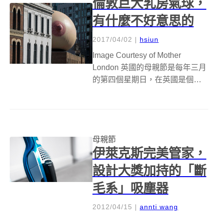
倫敦巨大乳房氣球，
的話題作品，這...
有什麼不好意思的
2017/04/02
|
hsiun
Image Courtesy of Mother
London 英國的母親節是每年三月
的第四個星期日，在英國是個重
要的節日，而今年的母親節，倫
敦創意團體 Mother London 為了
「端正」餵母乳的錯誤視聽，發
起了 #freethefe...
母親節
伊萊克斯完美管家，
設計大獎加持的「斷
毛系」吸塵器
2012/04/15
|
annti wang