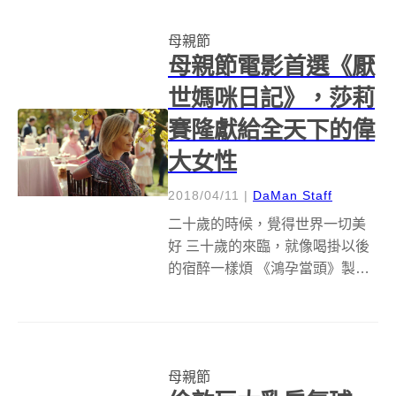
出一片新天地。最近公布的各種
母親節
應景款式紙膠帶也引起一陣轟
母親節電影首選《厭
動，立刻來...
世媽咪日記》，莎莉
賽隆獻給全天下的偉
大女性
2018/04/11
|
DaMan Staff
二十歲的時候，覺得世界一切美
好 三十歲的來臨，就像喝掛以後
的宿醉一樣煩 《鴻孕當頭》製作
團隊、《型男飛行日誌》導演最
新力作 以《鴻孕當頭》一戰成名
的著名導演傑森瑞特曼，在走紅
以後陸續拍出《型男飛行日
母親節
誌》、《一日一生》等叫好叫座