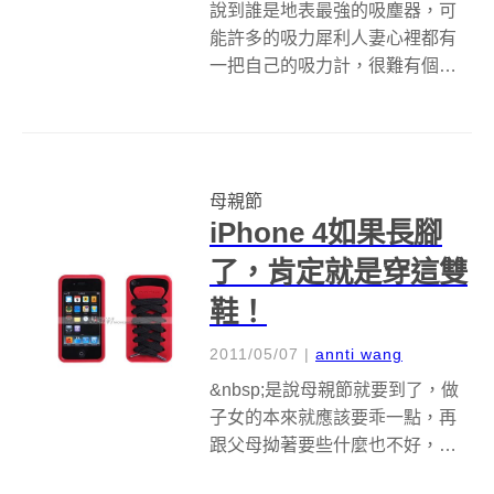
說到誰是地表最強的吸塵器，可
能許多的吸力犀利人妻心裡都有
一把自己的吸力計，很難有個定
論，畢竟各家都有自己的強項。
但是要說到誰可以自動清除超難
搞的吸頭卡毛問題，那目前應該
只有伊萊克斯(Electrolux)這次推
母親節
出的完美管家了。(所以超完美
iPhone 4如果長腳
管...
了，肯定就是穿這雙
鞋！
2011/05/07
|
annti wang
&nbsp;是說母親節就要到了，做
子女的本來就應該要乖一點，再
跟父母拗著要些什麼也不好，那
贊助我們買雙鞋總不算太過份吧