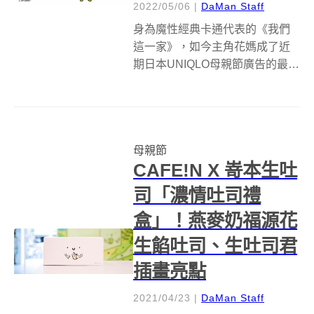
2022/05/06
|
DaMan Staff
身為魔性經典卡通代表的《我們
這一家》，如今主角花媽成了近
期日本UNIQLO母親節廣告的最佳
代言人，躍上日本讀賣新聞報
紙，而其開朗姿態搭配需要翻閱
才能看完的文字，就有如看漫畫
般有趣，漸漸地向讀者傳遞在這
母親節
值得紀念的日子，好好地向親愛
CAFE!N X 嵜本生吐
的母親大人表...
司「濃情吐司禮
盒」！燕麥奶福源花
生餡吐司、生吐司君
插畫亮點
2021/04/23
|
DaMan Staff