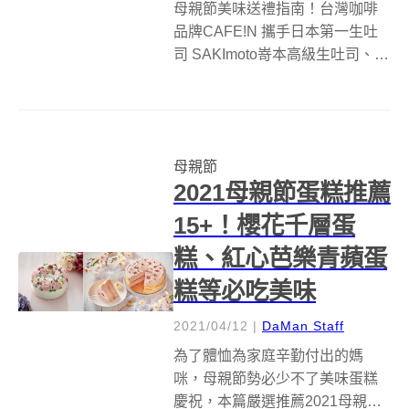
母親節美味送禮指南！台灣咖啡
品牌CAFE!N 攜手日本第一生吐
司 SAKImoto嵜本高級生吐司、歐
洲第一植物奶alpro 作了優質組
合，推出濃情吐司禮盒，其中嵜
本開發了獨家限定版的「 alpro 燕
麥奶 &amp; 福源花生餡吐司」，
母親節
加入...
2021母親節蛋糕推薦
15+！櫻花千層蛋
糕、紅心芭樂青蘋蛋
糕等必吃美味
2021/04/12
|
DaMan Staff
為了體恤為家庭辛勤付出的媽
咪，母親節勢必少不了美味蛋糕
慶祝，本篇嚴選推薦2021母親節