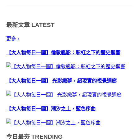
～(誤) &nbsp; &nbsp;可別誤會
喲，這邊要說的當然是這個鞋子
造型的手機套 ( 騙人)，分別是帆
最新文章
LATEST
布鞋造型的 iS...
更多 ›
【大人物每日一圖】倫敦艦影：彩虹之下的歷史迴響
【大人物每日一圖】 光影織夢，超現實的視覺迴廊
【大人物每日一圖】潮汐之上，藍色序曲
今日最夯
TRENDING