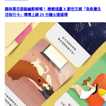
趣味毒舌語錄幽默解嘲！ 療癒插畫 X 厭世文案「負能量生
活指引卡」嘖嘖上線 25 分鐘火速達標