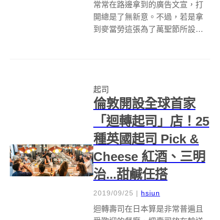
常常在路邊拿到的廣告文宣，打
開總是了無新意。不過，若是拿
到麥當勞這張為了萬聖節所設計
的摺頁傳單，打開後驚現這個極
具巧思的廣告創意，絕對讓人不
想丟掉！ 當摺頁平穩地摺疊時，
看似無異狀，就是一個美味的漢
起司
堡，不過一旦拉開後，漢堡露出
倫敦開設全球首家
廬山真面目：牽...
「迴轉起司」店！25
種英國起司 Pick &
Cheese 紅酒、三明
治...甜鹹任搭
2019/09/25
|
hsiun
迴轉壽司在日本算是非常普遍且