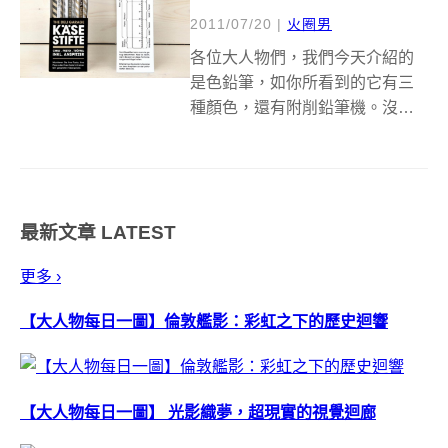
2011/07/20
|
火圈男
各位大人物們，我們今天介紹的
是色鉛筆，如你所看到的它有三
種顏色，還有附削鉛筆機。沒
錯！介紹完了，歡樂的時光總是
過的特別快，又到時間說掰掰，
請期待我們的下一篇文章喔。(揮
手) 以上，全部都可以忽略，從這
最新文章
LATEST
行開始吧(笑)。其實從標題就不小
心透露出...
更多 ›
【大人物每日一圖】倫敦艦影：彩虹之下的歷史迴響
【大人物每日一圖】 光影織夢，超現實的視覺迴廊