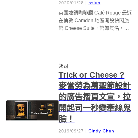
2020/01/28
|
hsiun
英國連鎖咖啡廳 Café Rouge 最近
在倫敦 Camden 地區開設快閃旅
館 Cheese Suite，館如其名，從
壁紙、地毯、墊子到床鋪等，全
部都是以起司為主題，可說是從
踏進旅館的那一刻起，就被滿滿
的起司給包圍住，館方甚至還準
起司
備了巨型...
Trick or Cheese ?
麥當勞為萬聖節設計
的廣告摺頁文宣，拉
開起司一秒變牽絲鬼
臉！
2019/09/27
|
Cindy Chen