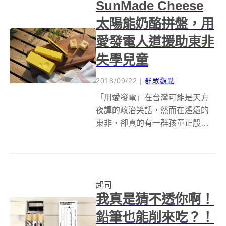
SunMade Cheese
族...
太陽能奶酪拼盤，用
愛發電人道援助東非
失學兒童
2018/09/22
|
群眾觀點
「用愛發電」在台灣可能是天方
夜譚的政治笑話，然而在遙遠的
東非，卻真的有一群孩童正殷殷
期盼著來自世界各地的愛，讓他
們不再為缺電的生活所苦。 最近
在 Kickstarter 上有一款外型可愛
的 SunMade Cheese 太陽能奶酪
起司
發電拼盤，...
我真是猜不透你啊！
鉛筆也能削來吃？！