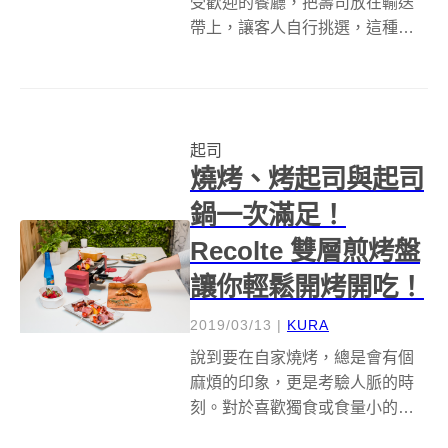
受歡迎的餐廳，把壽司放在輸送
帶上，讓客人自行挑選，這種特
殊的消費模式如果輸出到海外，
特別是離亞洲有一段距離的西方
國家，不只話題十足，而且可以
變出的花樣更多！最近在英國出
起司
現了一間同樣走的是迴轉路線的
燒烤、烤起司與起司
餐廳&nbsp;...
鍋一次滿足！
Recolte 雙層煎烤盤
讓你輕鬆開烤開吃！
2019/03/13
|
KURA
說到要在自家燒烤，總是會有個
麻煩的印象，更是考驗人脈的時
刻。對於喜歡獨食或食量小的單
身族群來說，在家中來場 BBQ 還