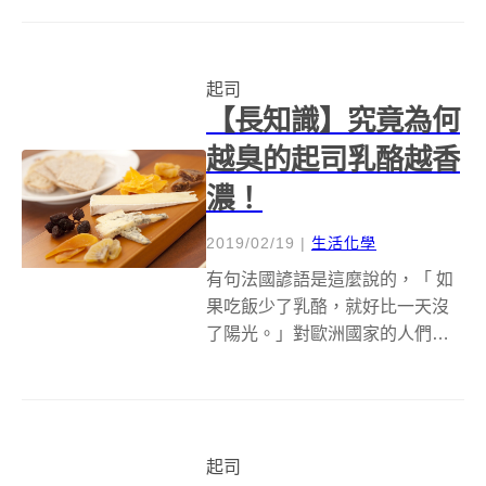
真是可望不可及的夢幻料理，這
時若有個較迷你、只要插上電，
簡單就能燒烤的料理器具就好
起司
了。 產品特色多精緻小巧的日本
【長知識】究竟為何
品牌 Re...
越臭的起司乳酪越香
濃！
2019/02/19
|
生活化學
有句法國諺語是這麼說的，「 如
果吃飯少了乳酪，就好比一天沒
了陽光。」對歐洲國家的人們來
說，乳酪是餐桌上不可或缺的美
食，而這越臭越香濃的乳酪揪竟
是怎麼形成的呢 ？ 關於乳酪的歷
史有許多不同的說法，傳說在西
起司
元前 2300 年，有位阿拉伯遊牧民