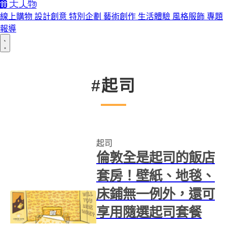
線上購物
設計創意
特別企劃
藝術創作
生活體驗
風格服飾
專題
報導
#起司
起司
倫敦全是起司的飯店
套房！壁紙、地毯、
床鋪無一例外，還可
享用隨選起司套餐