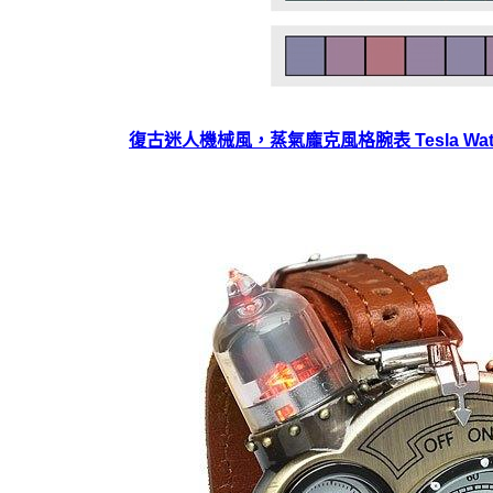
復古迷人機械風，蒸氣龐克風格腕表 Tesla Watc