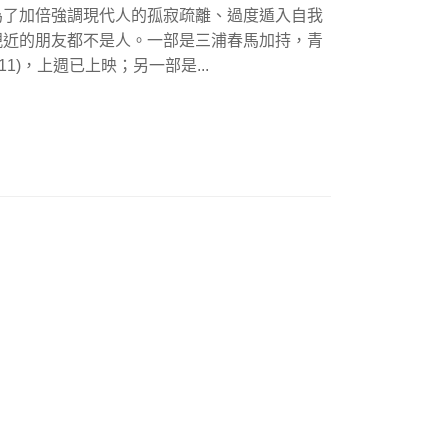
為了加倍強調現代人的孤寂疏離、過度遁入自我
親近的朋友都不是人。一部是三浦春馬加持，青
011)，上週已上映；另一部是...