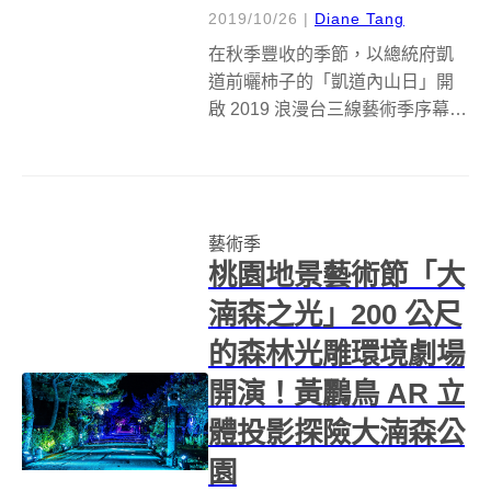
2019/10/26
|
Diane Tang
在秋季豐收的季節，以總統府凱
道前曬柿子的「凱道內山日」開
啟 2019 浪漫台三線藝術季序幕，
串連台北、桃園、新竹、苗栗、
台中五個縣市，總長150公里，將
醫術融入地景，一路向南，精彩
不輸日本瀨戶內藝術祭。位於桃
藝術季
園龍潭的「樟之細路．時光撥格─
桃園地景藝術節「大
輕...
湳森之光」200 公尺
的森林光雕環境劇場
開演！黃鸝鳥 AR 立
體投影探險大湳森公
園