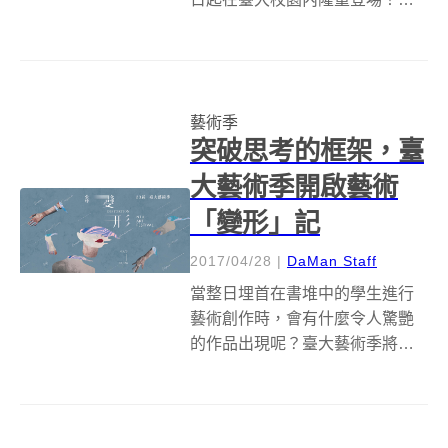
次藝術季主題訂為「憶常」，活
動內容包含裝置藝術展、舞蹈表
演、互動劇場、工作坊、講座
等，由學生策展團隊規劃執行。
藝術季
活動總召集人鄭宇傑表示，人...
突破思考的框架，臺
大藝術季開啟藝術
「變形」記
2017/04/28
|
DaMan Staff
當整日埋首在書堆中的學生進行
藝術創作時，會有什麼令人驚艷
的作品出現呢？臺大藝術季將突
破您的想像！科技逐漸制約人們
生活，各種身份的拉扯也形塑著
人與人之間的鍵結，第 23 屆臺大
藝術季「變形」運用這兩個主