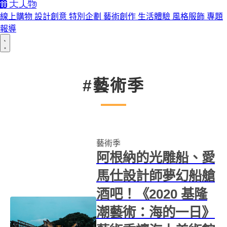
線上購物
設計創意
特別企劃
藝術創作
生活體驗
風格服飾
專題
報導
#藝術季
藝術季
阿根納的光雕船、愛
馬仕設計師夢幻船艙
酒吧！《2020 基隆
潮藝術：海的一日》