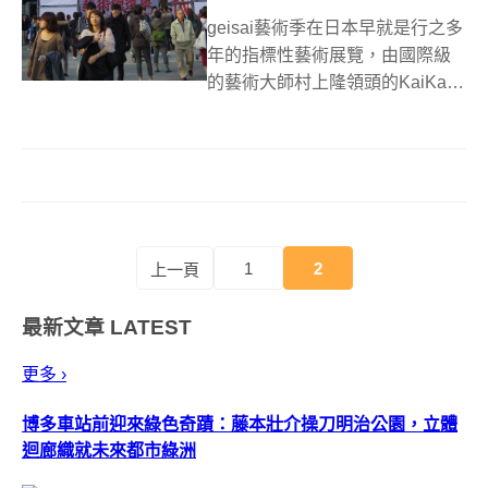
geisai藝術季在日本早就是行之多
年的指標性藝術展覽，由國際級
的藝術大師村上隆領頭的KaiKai
Kiki所主辦，geisai意思就是藝
祭，命名取自美術大學學園祭，
而在2009年第一次在台灣舉辦，
今年！村上隆第三屆在台灣舉辦
的更為盛大，不...
1
2
上一頁
最新文章
LATEST
更多 ›
博多車站前迎來綠色奇蹟：藤本壯介操刀明治公園，立體
迴廊織就未來都市綠洲