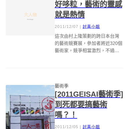
好哆粒，藝術的靈感
就是熱情
2011/12/07
|
討喜小姐
這次由村上隆策劃的跨日本台灣
的藝術競賽展，參加者將近320個
藝術家，競爭相當激烈，不過也
因為碰撞出的火花，產生很多令
人讚嘆的作品，看得眼花撩亂之
虞，相信也有很多人很想知道這
些藝術家們到底是怎麼創作，大
藝術季
人物就特別拜訪了好哆粒studio，
[2011GEISAI藝術季]
讓大...
到死都要搞藝術
嗎？！
2011/12/05
|
討喜小姐