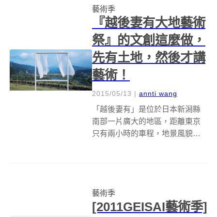
藝術季
軸，歷時一年打造了一系列動靜
『越後妻有大地藝術
態展演，將在...
祭』的文創這麼做，
先有土地，然後才講
藝術！
2015/05/13
|
annti wang
「越後妻有」是位於日本新潟縣
南部一片廣大的地區，距離東京
只有兩小時的車程，地景風貌卻
和城市天差地遠，在這片純樸寧
靜的鄉下地方，居民們除了務務
農、嗑瓜果、和鄰居串門子之
外，還有個酷到不行的例行活
藝術季
動，也就是三年一度的《越後妻
[2011GEISAI藝術季]
有大地藝術祭》，每到...