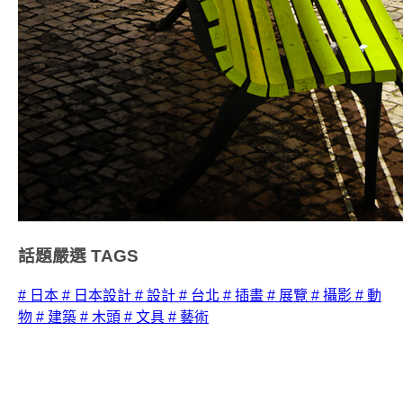
話題嚴選
TAGS
# 日本
# 日本設計
# 設計
# 台北
# 插畫
# 展覽
# 攝影
# 動
物
# 建築
# 木頭
# 文具
# 藝術