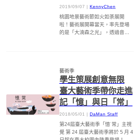
2019/09/07
|
KennyChen
桃園地景藝術節如火如荼展開
啦！藝術展開幕當天，率先登場
的是「大湳森之光」，透過音
樂、燈光、投影、AR互動影像，
共織出全長兩百公尺的森林光雕
環境劇場！讓來參展的人有如處
在光與影的夢幻世界當中。大湳
藝術季
森之光以全台族群數量不到 200
學生策展創意無限
隻的黃鸝鳥為...
臺大藝術季帶你走進
記「憶」與日「常」
2018/05/01
|
DaMan Staff
第24屆臺大藝術季「憶˙常」主視
覺 第 24 屆臺大藝術季將於 5 月 4
日起在臺大校園內隆重登場！本