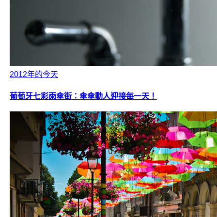
2012年的今天
葡萄牙七彩雨傘街：傘傘動人迎接每一天！