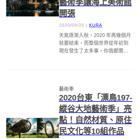
藝術季讓海上美術館
開張
2020/09/25
|
KURA
天氣逐漸入秋，2020 年再幾個月
就要結束，而整個世界從年初到
現在發生了太多事，你我都需要
放鬆一下那緊繃的情緒、整頓心
情好迎接今年的尾巴，適時地逃
離日常是必須，我們可以接近自
然從其中的純粹獲得撫慰，也可
藝術季
以藉由藝術療癒疲憊的心靈。今
2020台東「漂鳥197-
年邁入第 ...
縱谷大地藝術季」亮
點！自然材質、原住
民文化等10組作品