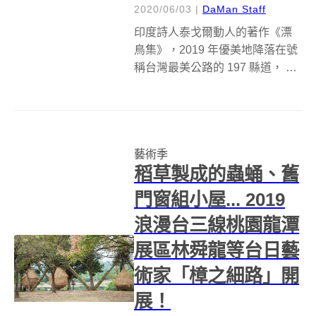
2020/06/03
|
DaMan Staff
印度詩人泰戈爾動人的著作《漂
鳥集》，2019 年優美地降落在號
稱台灣最美公路的 197 縣道， 深
入台東池上縱谷的大小村落，在
自然圍繞的秘境增添驚喜，為旅
人打造藝術探詢的旅程！度過
2020 上半年嚴峻的考驗，在夏天
藝術季
來臨的時刻，這隻漂鳥又歸...
稻草製成的蟲蛹、舊
門窗組小屋... 2019
浪漫台三線桃園龍潭
展區林舜龍等台日藝
術家「樟之細路」開
展！