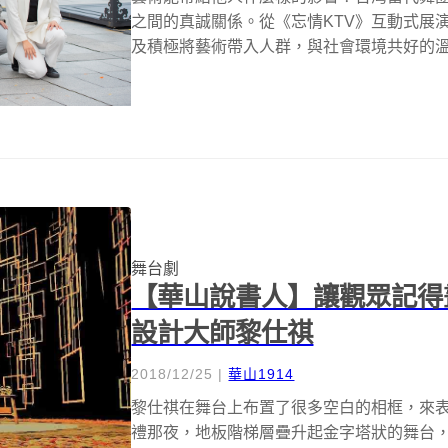
之間的真誠關係。從《忘情KTV》互動式展
及積極將藝術帶入人群，與社會環境共好的溫
舞台劇
【華山說書人】讓觀眾記得
設計大師黎仕祺
2018/12/25
|
華山1914
黎仕祺在舞台上布置了很多空白的相框，來表達
禮那夜，地板階梯層疊升起金字塔狀的舞台