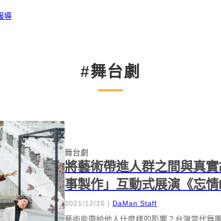
報導
#舞台劇
舞台劇
將藝術帶進人群之間與真實
事製作」互動式展演《忘情
2021/12/10
|
DaMan Staff
藝術能帶給他人什麼樣的影響？台灣當代舞