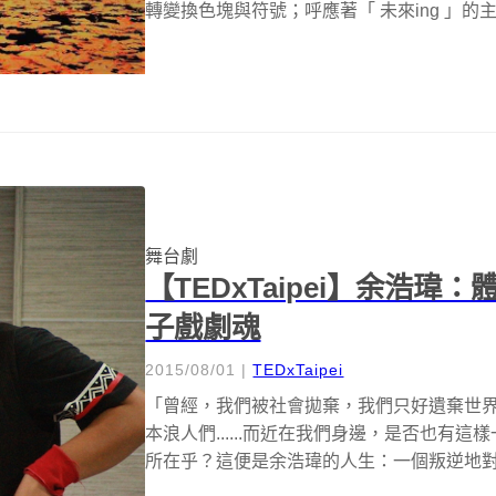
轉變換色塊與符號；呼應著「 未來ing 」的
舞台劇
【TEDxTaipei】余浩
子戲劇魂
2015/08/01
|
TEDxTaipei
「曾經，我們被社會拋棄，我們只好遺棄世界
本浪人們......而近在我們身邊，是否也有
所在乎？這便是余浩瑋的人生：一個叛逆地對抗