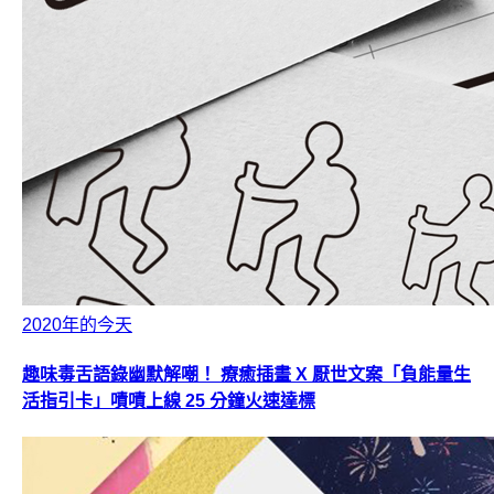
2020年的今天
趣味毒舌語錄幽默解嘲！ 療癒插畫 X 厭世文案「負能量生
活指引卡」嘖嘖上線 25 分鐘火速達標