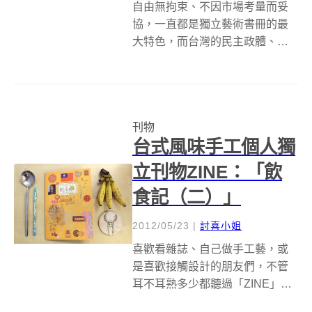
自由無拘束、不因市場考量而妥
協，一直都是獨立藝術書冊的最
大特色，而台灣的民主政體、多
元文化，更是提供肥沃的出版土
壤，孕育出風格強烈、表達自我
的獨立藝術出版，也讓台北的藝
術書市集「草率季」（Taipei Art
刊物
Book Fair，台北藝術書...
台式風味手工個人獨
立刊物ZINE：「飲
食記（二）」
2012/05/23
|
討喜小姐
喜歡看雜誌、自己做手工藝，或
是喜歡接觸設計的朋友們，不管
耳不耳熟多少都聽過「ZINE」
吧！比起大量製刷製造的雜誌，