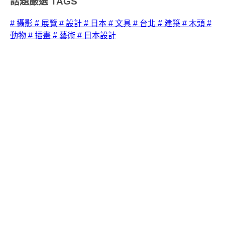
話題嚴選
TAGS
# 攝影
# 展覽
# 設計
# 日本
# 文具
# 台北
# 建築
# 木頭
#
動物
# 插畫
# 藝術
# 日本設計