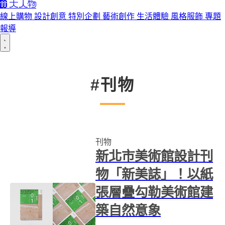
線上購物
設計創意
特別企劃
藝術創作
生活體驗
風格服飾
專題
報導
#刊物
刊物
新北市美術館設計刊
物「新美誌」！以紙
張層疊勾勒美術館建
築自然意象