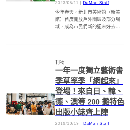
2023/05/11
|
DaMan Staff
今年春天，新北市美術館（新美
館）首度開放戶外園區及部分場
域，成為市民們新的週末好去
處。在此之際，新北市文化局推
出以新穎、前衛為定調，為讀者
提供原創內容的推廣文宣「新美
誌」，委由創意團隊「平凡製作
刊物
studio ordinary」主責內容編輯...
一年一度獨立藝術書
季草率季「網起來」
登場！來自日、韓、
德、澳等 200 攤特色
出版小誌齊上陣
2019/10/19
|
DaMan Staff