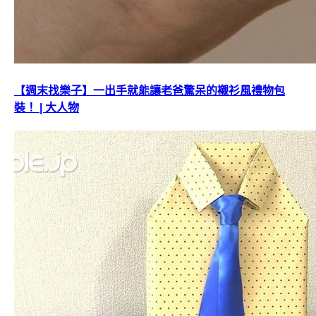
【週末找樂子】一出手就能讓老爸驚呆的襯衫風禮物包
裝！ | 大人物