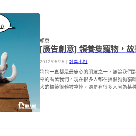
領養
[廣告創意] 領養隻寵物，
2012/05/25
|
討喜小姐
狗狗一直都是最忠心的朋友之一，無論我們
辜的看著我們。現在很多人都在提倡狗狗貓
犬的標籤很難被拿掉，還是有很多人因為某種犬種的