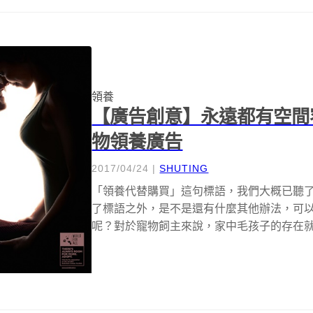
領養
【廣告創意】永遠都有空間
物領養廣告
2017/04/24
|
SHUTING
「領養代替購買」這句標語，我們大概已聽
了標語之外，是不是還有什麼其他辦法，可
呢？對於寵物飼主來說，家中毛孩子的存在
員，...