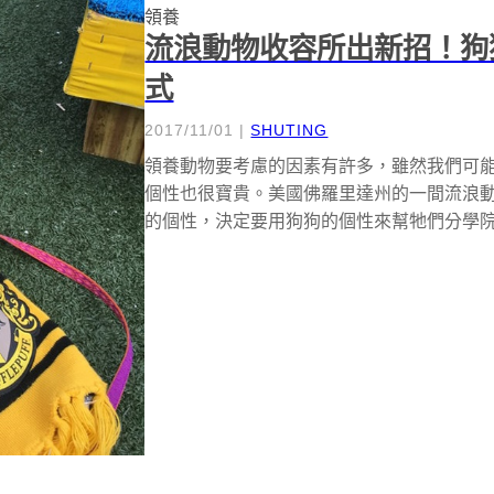
領養
流浪動物收容所出新招！狗
式
2017/11/01
|
SHUTING
領養動物要考慮的因素有許多，雖然我們可
個性也很寶貴。美國佛羅里達州的一間流浪
的個性，決定要用狗狗的個性來幫牠們分學院—