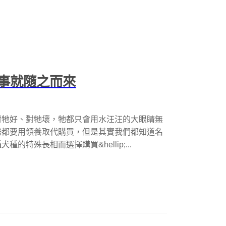
故事就隨之而來
對牠好、對牠壞，牠都只會用水汪汪的大眼睛無
咪都要用領養取代購買，但是其實我們都知道名
特殊長相而選擇購買&hellip;...