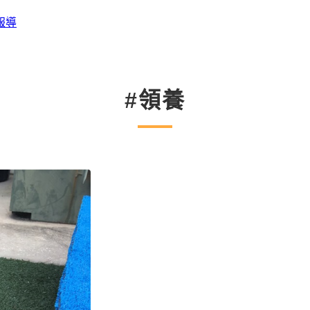
報導
#領養