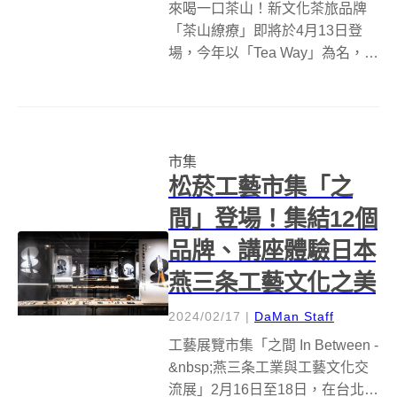
來喝一口茶山！新文化茶旅品牌
「茶山繚療」即將於4月13日登
場，今年以「Tea Way」為名，串
起茶山點點星光、凝聚成閃閃發
亮的茶之路，坪林茶業博物館將
化身郊山裡的療癒轉運站，集結
40個風格品牌共演春日的茶山森
市集
活、各種藝術探索、療癒放鬆的
松菸工藝市集「之
工作...
間」登場！集結12個
品牌、講座體驗日本
燕三条工藝文化之美
2024/02/17
|
DaMan Staff
工藝展覽市集「之間 In Between -
&nbsp;燕三条工業與工藝文化交
流展」2月16日至18日，在台北松