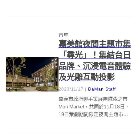
山文創園區北向製菸工廠中登
場，從傳承、生活、交流三面
向，疏理日本新潟工藝之都「燕
三条」（燕市與三条市）的工業
市集
與工藝文化，除了觀其...
嘉美館夜間主題市集
「尋光」！集結台日
品牌、沉浸電音體驗
及光雕互動投影
2023/11/17
|
DaMan Staff
嘉義市政府聯手策展團隊森之市
Mori Market，共同於11月18日、
19日策劃期間限定夜間主題市集
「尋光」，同時也是嘉義市立美
術館開館以來首次戶外主題市
集，並規劃來自日本、台灣各地