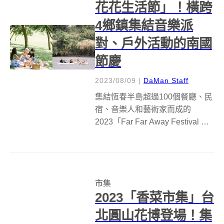
花花生活節」！橫跨
4鄉鎮集結音樂派
對、戶外活動的南國
節慶
2023/08/09
|
DaMan Staff
集結恆春半島超過100個餐廳、民
宿、音樂人和藝術家而成的
2023「Far Far Away Festival 半
島花花生活節」將在8月11日至21
日登場！這個首度在台灣最南端
舉辦的大型節慶活動，由火箭人
實驗室將許多半島人的生活相互
市集
串連，一次...
2023「香菜市集」台
北圓山花博登場！集