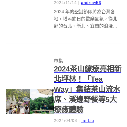
2024/11/14
|
andrew56
2024 年的聖誕節即將為台灣各
地，增添節日的歡樂氣氛，從北
部的台北、新北、宜蘭的浪漫燈
飾和聖誕市集，到中部苗栗、台
中的創意燈區及聖誕村，再到南
部的台南、高雄、屏東，以各大
購物中心和主題裝置吸引人潮，
市集
還有東部花蓮的幸福聖誕城，準
2024茶山繚療亮相新
備了異國美食...
北坪林！「Tea
Way」集結茶山流水
席、溪邊野餐等5大
療癒體驗
2024/04/08
|
IanLiu