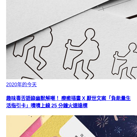
2020年的今天
趣味毒舌語錄幽默解嘲！ 療癒插畫 X 厭世文案「負能量生
活指引卡」嘖嘖上線 25 分鐘火速達標