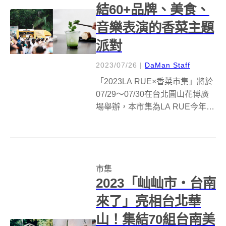
結60+品牌、美食、
音樂表演的香菜主題
派對
2023/07/26
|
DaMan Staff
「2023LA RUE×香菜市集」將於
07/29～07/30在台北圓山花博廣
場舉辦，本市集為LA RUE今年度
首場北部市集，打造限定「香
菜」主題活動，集結北中南特色
餐飲與職人手作、推出香菜限定
商品，邀請人氣樂團登台，在七
市集
月底的週末一同走出戶...
2023「屾屾市・台南
來了」亮相台北華
山！集結70組台南美