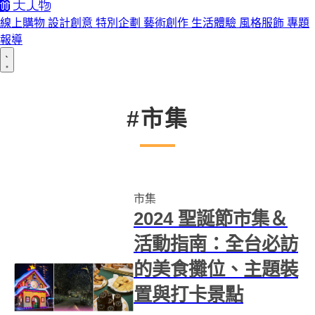
線上購物
設計創意
特別企劃
藝術創作
生活體驗
風格服飾
專題
報導
#市集
市集
2024 聖誕節市集＆
活動指南：全台必訪
的美食攤位、主題裝
置與打卡景點