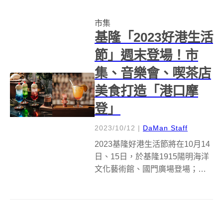
職人參與外，更串聯嘉義在地品
市集
牌串連響應活動，更於活動期間...
基隆「2023好港生活
節」週末登場！市
集、音樂會、喫茶店
美食打造「港口摩
登」
2023/10/12
|
DaMan Staff
2023基隆好港生活節將在10月14
日、15日，於基隆1915陽明海洋
文化藝術館、國門廣場登場；
「好港生活節」由陽明海運文化
基金會發起主辦，透過市集、飲
食特別企劃、音樂與走讀，風格
詮釋基隆港市發展的文化脈絡；