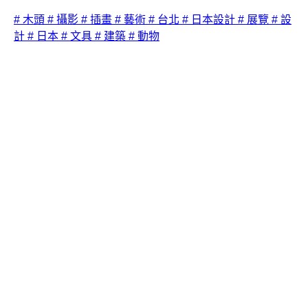
# 木頭
# 攝影
# 插畫
# 藝術
# 台北
# 日本設計
# 展覽
# 設
計
# 日本
# 文具
# 建築
# 動物