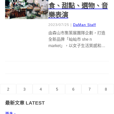
食、甜點、選物、音
樂表演
2023/07/25
|
DaMan Staff
由森山市集策展團隊企劃，打造
全新品牌「屾屾市 she n
market」，以女子生活質感和多
元涵容為核心概念，首場
2023「屾屾市・台南來了！」以
台南Journey為題，與主辦單位火
種創作一起號召台南島民品牌與
北部友好品牌共同組隊，濃縮台
南...
2
3
4
5
6
7
8
最新文章
LATEST
更多 ›