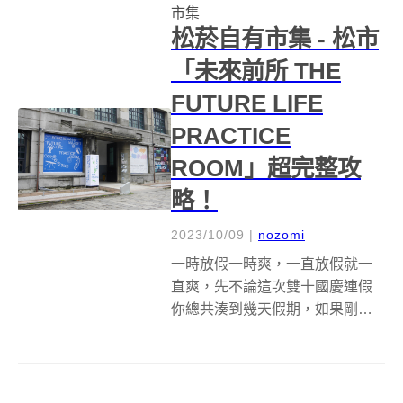
市集
今年以「港口摩登」為主題，介
松菸自有市集 - 松市
紹基...
「未來前所 THE
FUTURE LIFE
PRACTICE
ROOM」超完整攻
略！
2023/10/09
|
nozomi
一時放假一時爽，一直放假就一
直爽，先不論這次雙十國慶連假
你總共湊到幾天假期，如果剛好
人在北部，一定不能錯過一年一
度(今年第一屆btw)的「未來前所
THE FUTURE LIFE PRACTICE
ROOM」！ 展場位置在松菸北向