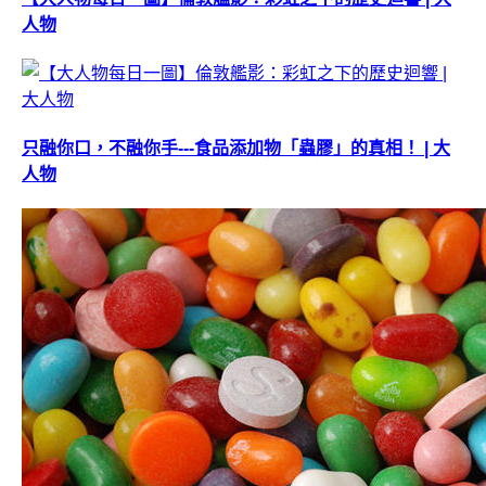
人物
只融你口，不融你手---食品添加物「蟲膠」的真相！ | 大
人物