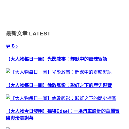
加入資源回收利用的行列中，就
連藝術家也發展了各式各樣與回
收議題有關係的創作，不管是實
際販售的商品、篇幅廣大的裝置
最新文章
LATEST
藝術，再再證明了資源回收已經
是每個地球人目前...
更多 ›
【大人物每日一圖】光影敘事：靜默中的靈魂絮語
【大人物每日一圖】倫敦艦影：彩虹之下的歷史迴響
【大人物今日發明】福特Edsel：一場汽車設計的華麗冒
險與淒美謝幕