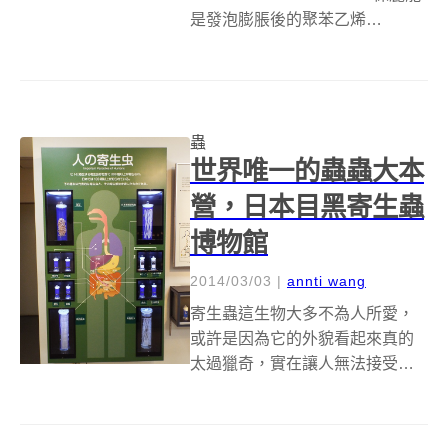
是發泡膨脹後的聚苯乙烯
(Polystyrene, PS)，由於它很輕又
便宜，很常用於緩衝包裝、免洗
餐具。保麗龍在垃圾分類上並無...
蟲
世界唯一的蟲蟲大本
營，日本目黑寄生蟲
博物館
2014/03/03
|
annti wang
寄生蟲這生物大多不為人所愛，
或許是因為它的外貌看起來真的
太過獵奇，實在讓人無法接受有
個長得這麼詭異的東西在自己身
體裡頭蠕動&amp;進食的樣子，不
過就像聖嚴法師說的，與其一直