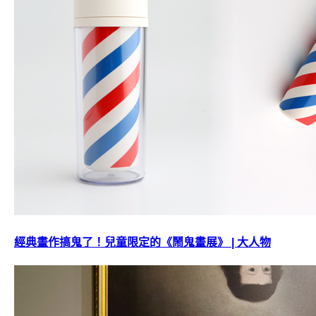
經典畫作搞鬼了！兒童限定的《鬧鬼畫展》 | 大人物