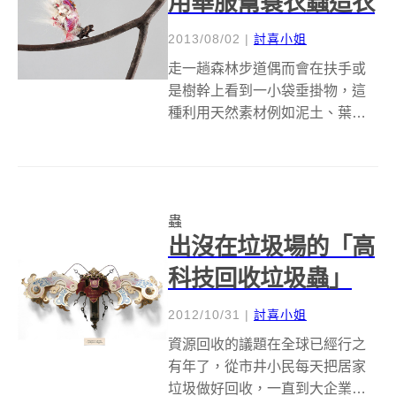
用華服幫簑衣蟲造衣
2013/08/02
|
討喜小姐
走一趟森林步道偶而會在扶手或
是樹幹上看到一小袋垂掛物，這
種利用天然素材例如泥土、葉
子、樹皮等等製作保護殼的小蟲
叫做「簑衣蟲」，一層一層外殼
就像是以前人穿著簑衣的樣子，
單就文字描述感覺這種小蟲真的
蟲
挺環保又可愛的，但是如果你真
出沒在垃圾場的「高
的很怕蟲類生物，慎...
科技回收垃圾蟲」
2012/10/31
|
討喜小姐
資源回收的議題在全球已經行之
有年了，從市井小民每天把居家
垃圾做好回收，一直到大企業也