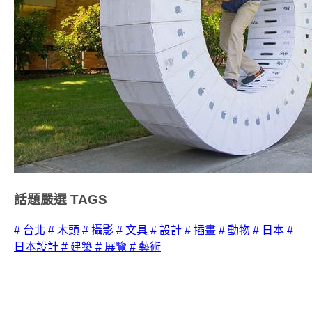
話題嚴選
TAGS
# 台北
# 木頭
# 攝影
# 文具
# 設計
# 插畫
# 動物
# 日本
#
日本設計
# 建築
# 展覽
# 藝術