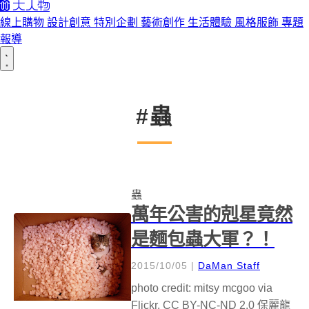
線上購物
設計創意
特別企劃
藝術創作
生活體驗
風格服飾
專題
報導
#蟲
蟲
萬年公害的剋星竟然
是麵包蟲大軍？！
2015/10/05
|
DaMan Staff
photo credit: mitsy mcgoo via
Flickr. CC BY-NC-ND 2.0 保麗龍