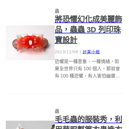
拒絕害怕，不如拿出勇氣面對面
蟲
好好跟它 Battle 一下，說不定你...
將恐懼幻化成美麗飾
品，蟲蟲 3D 列印珠
寶設計
2013/11/08
|
討喜小姐
恐懼是一種意象、一種情緒，如
果全世界只有 100 個人，那就會
有 100 種恐懼，有人害怕幽靈，
有人害怕聚集在一起的某種東
西，有人怕高，有人怕水，甚至
有人怕小丑，因為無知所以感覺
到恐懼，還是學生的藝術家 Dorry
蟲
Hsu 就用了自己最害怕...
毛毛蟲的服裝秀，利