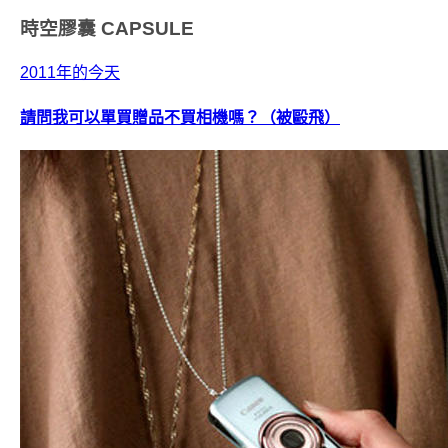
時空膠囊
CAPSULE
2011年的今天
請問我可以單買贈品不買相機嗎？（被毆飛）