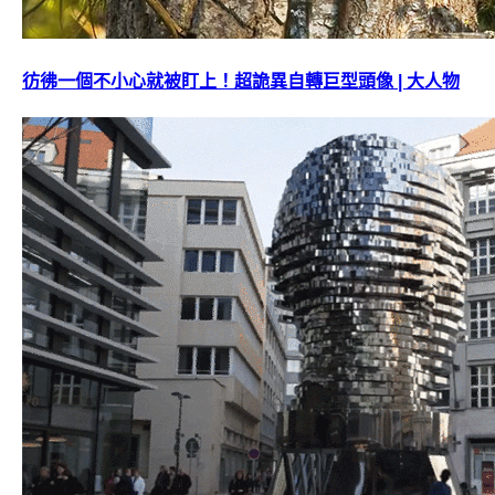
彷彿一個不小心就被盯上！超詭異自轉巨型頭像 | 大人物