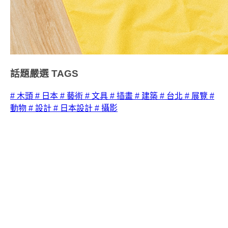
話題嚴選
TAGS
# 木頭
# 日本
# 藝術
# 文具
# 插畫
# 建築
# 台北
# 展覽
#
動物
# 設計
# 日本設計
# 攝影