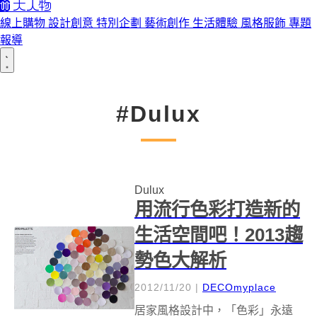
線上購物
設計創意
特別企劃
藝術創作
生活體驗
風格服飾
專題
報導
#Dulux
Dulux
用流行色彩打造新的
生活空間吧！2013趨
勢色大解析
2012/11/20
|
DECOmyplace
居家風格設計中，「色彩」永遠