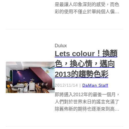
是最讓人印象深刻的感受，而色
彩的使用不僅止於單純個人偏
好，表達屋主性格，社會現象及
時代背景也會影響色彩的受歡迎
程度。領導全球塗料界的 Dulux
得利塗料 每年都會邀請世界各地
Dulux
的色彩專家，共同討論及評選出
Lets colour！換顏
明年的空...
色，換心情，邁向
2013的趨勢色彩
2012/11/14
|
DaMan Staff
即將邁入2012年的最後一個月，
人們對於世界末日的謠言充滿了
除舊佈新的期待也逐漸來到高
潮，結束了衝勁與充滿各種可能
性的一年，色彩專業領導者得利