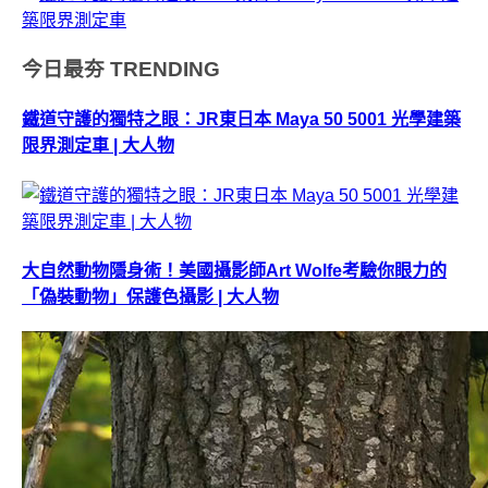
今日最夯
TRENDING
鐵道守護的獨特之眼：JR東日本 Maya 50 5001 光學建築
限界測定車 | 大人物
大自然動物隱身術！美國攝影師Art Wolfe考驗你眼力的
「偽裝動物」保護色攝影 | 大人物