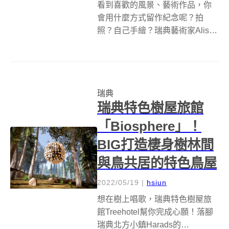
看到喜歡的風景、藝術作品，你
會用什麼方式留作紀念呢？拍
照？自己手繪？瑞典藝術家Alisa
Lariushkina 選擇使用軟陶土，將
眼前的美麗風景記錄下來，她將
印象派／後印象派莫內、梵谷等
大師作品中的田園風光，轉化為
瑞典
日式軟陶土作品，柔軟又立...
瑞典特色樹屋旅館
「Biosphere」！
BIG打造棲身樹林間
與鳥共居的特色鳥屋
2022/05/19
|
hsiun
想在樹上唱歌，瑞典特色樹屋旅
館Treehotel幫你完成心願！落腳
瑞典北方小鎮Harads的