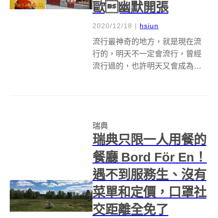
歐幽默開張
2020/12/18
|
hsiun
流行最神奇的地方，就是現在流
行的，明天不一定會流行，曾經
流行過的，也許明天又會成為潮
流。曾經在九零年代紅極一時的
M 字頭，好像又有捲土重來的趨
勢喔！嗯... 至少在瑞典是如此！
瑞典麥當勞最近在斯德哥爾摩開
瑞典
設了全球一間理髮店 Golden ...
瑞典只限一人用餐的
餐廳 Bord För En！
遇不到服務生、沒有
菜單和定價，口罩社
交距離全免了