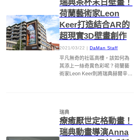
瑞典茶杯末日壁畫！
荷蘭藝術家Leon
Keer打造結合AR的
超現實3D壁畫創作
2021/03/22
|
DaMan Staff
平凡無奇的社區高樓，該如何為
其添上一絲奇異色彩呢？荷蘭藝
術家Leon Keer則將瑞典赫爾辛堡
的住宅大廈，變身為超現實主義
的3D街頭壁畫，只見畫中四個茶
杯相疊，表面看起來並無碎裂，
但在視線中所存在的立體感，卻
瑞典
讓這些茶杯有下一刻即要溢出傾
療癒厭世定格動畫！
倒的...
瑞典動畫導演Anna