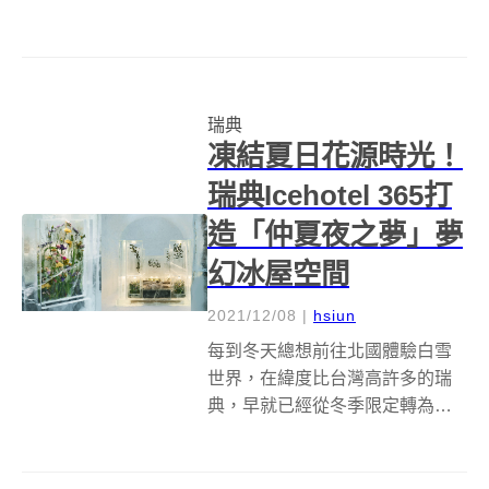
Treehotel，近期將迎來品牌第8個
特色樹屋Biosphere，找來了丹麥
建築事務所Bjarke Ingels Group
(BIG)以及鳥類學...
瑞典
凍結夏日花源時光！
瑞典Icehotel 365打
造「仲夏夜之夢」夢
幻冰屋空間
2021/12/08
|
hsiun
每到冬天總想前往北國體驗白雪
世界，在緯度比台灣高許多的瑞
典，早就已經從冬季限定轉為全
年無休的冰屋旅館Icehotel 365，
自然也已經準備好各種冰屋套
房，和大家一起體驗寒冬，其