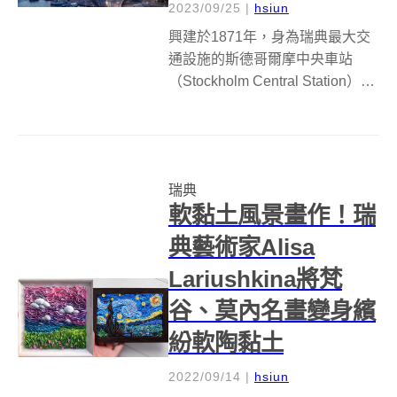
2023/09/25
|
hsiun
興建於1871年，身為瑞典最大交
通設施的斯德哥爾摩中央車站
（Stockholm Central Station），
經過多年來風吹雨打、日曬雨
淋，為往來旅客提供不眠不休、
不離不棄的交通服務後，終於要
有嶄新面貌！英國建築事務所
瑞典
Foster + ...
軟黏土風景畫作！瑞
典藝術家Alisa
Lariushkina將梵
谷、莫內名畫變身繽
紛軟陶黏土
2022/09/14
|
hsiun