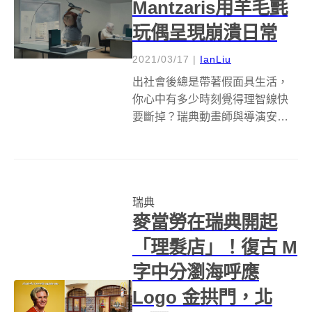
Mantzaris用羊毛氈
玩偶呈現崩潰日常
2021/03/17
|
IanLiu
出社會後總是帶著假面具生活，
你心中有多少時刻覺得理智線快
要斷掉？瑞典動畫師與導演安娜
曼莎瑞絲（Anna Mantzaris）的
「厭世風格」定格動畫創作
（Stop-motion Animation），則
將日常生活中的崩潰時刻，化為
瑞典
極具諷刺的趣...
麥當勞在瑞典開起
「理髮店」！復古 M
字中分瀏海呼應
Logo 金拱門，北