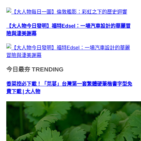
【大人物今日發明】福特Edsel：一場汽車設計的華麗冒
險與淒美謝幕
今日最夯
TRENDING
香菜控必下載！「芫荽」台灣第一套繁體硬筆楷書字型免
費下載 | 大人物