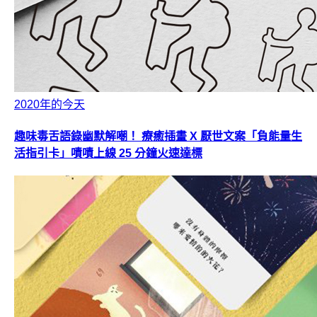
2020年的今天
趣味毒舌語錄幽默解嘲！ 療癒插畫 X 厭世文案「負能量生
活指引卡」嘖嘖上線 25 分鐘火速達標