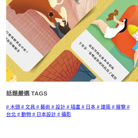
話題嚴選
TAGS
# 木頭
# 文具
# 藝術
# 設計
# 插畫
# 日本
# 建築
# 展覽
#
台北
# 動物
# 日本設計
# 攝影