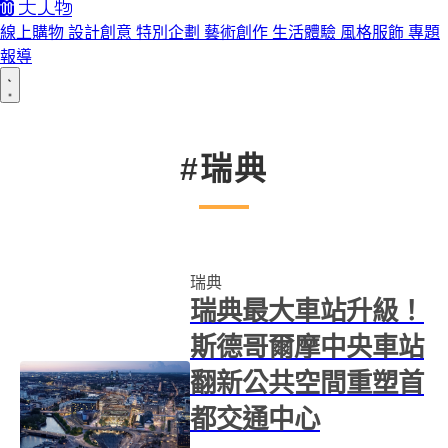
線上購物
設計創意
特別企劃
藝術創作
生活體驗
風格服飾
專題
報導
#瑞典
瑞典
瑞典最大車站升級！
斯德哥爾摩中央車站
翻新公共空間重塑首
都交通中心