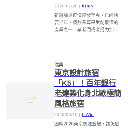
2020/07/26
|
hsiun
新冠肺炎疫情爆發至今，已經快
要半年，餐飲業算是受創最深的
產業之一，業者們或者努力加強
店內社交距離和隔離設備，降低
消費者用餐時的隱憂，或者與外
送平台合作，想辦法拉高外送比
重，不過在瑞典，卻有一間名為
瑞典
&nbsp;Bord För En&nbsp...
東京設計旅宿
「K5」！百年銀行
老建築化身北歐極簡
風格旅宿
2020/03/10
|
LaVie
因應2020東京奧運登場，該怎麼