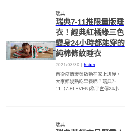
中，瑞典雙人設計師組合
瑞典
Bernadotte &amp; Kyl...
瑞典7-11推限量版睡
衣！經典紅橘綠三色
變身24小時都能穿的
純棉條紋睡衣
2021/03/30
|
hsiun
自從疫情爆發啟動在家上班後，
大家都幾點吃早餐呢？瑞典7-
11（7-ELEVEN)為了宣傳24小時
全天候早餐服務，推出限量版
100%純棉睡衣，這款睡衣以 7-11
招牌紅、橘、綠三色作為條紋顏
色，乍看之下有點像三色牙膏，
瑞典
提醒大家刷完牙要到7-1...