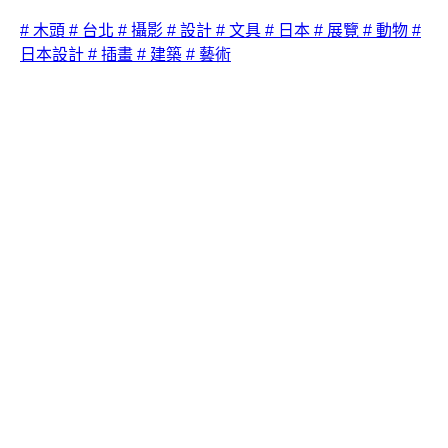
# 木頭
# 台北
# 攝影
# 設計
# 文具
# 日本
# 展覽
# 動物
#
日本設計
# 插畫
# 建築
# 藝術