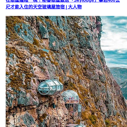
在懸崖邊睡一晚！秘魯懸崖飯店「Skylodge」攀岩400公
尺才能入住的天空玻璃屋旅宿 | 大人物