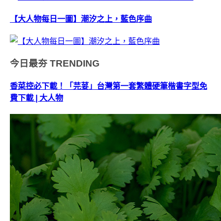
【大人物每日一圖】潮汐之上，藍色序曲
今日最夯
TRENDING
香菜控必下載！「芫荽」台灣第一套繁體硬筆楷書字型免
費下載 | 大人物