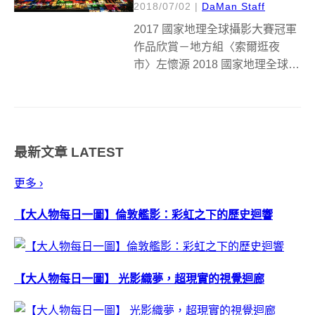
2018/07/02
|
DaMan Staff
2017 國家地理全球攝影大賽冠軍
作品欣賞－地方組〈索爾逛夜
市〉左懷源 2018 國家地理全球攝
影大賽台灣賽區徵件開跑，投稿
時間即日起到 10 月 1 日截止。共
分為人物、地方、自然、圖片故
事等主題，另外也特設青少年組
最新文章
LATEST
與手機組，歡迎多元攝影...
更多 ›
【大人物每日一圖】倫敦艦影：彩虹之下的歷史迴響
【大人物每日一圖】 光影織夢，超現實的視覺迴廊