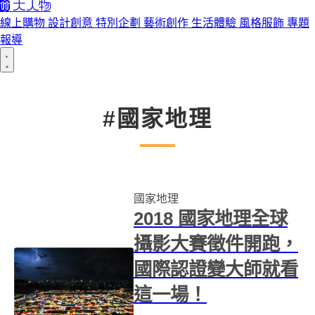
線上購物
設計創意
特別企劃
藝術創作
生活體驗
風格服飾
專題
報導
#國家地理
國家地理
2018 國家地理全球
攝影大賽徵件開跑，
國際認證變大師就看
這一場！