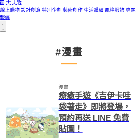
線上購物
設計創意
特別企劃
藝術創作
生活體驗
風格服飾
專題
報導
#漫畫
漫畫
療癒手遊《吉伊卡哇
袋著走》即將登場，
預約再送 LINE 免費
貼圖！