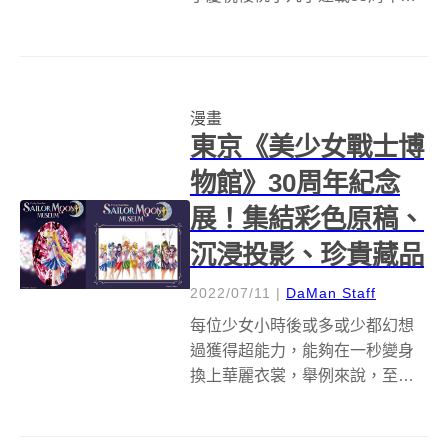
念，bellemaison一口氣推出了8
款原創的雜貨商品。主打實用路
線的原創商品，即使已經成為大
人的我們也依然可以開心入手。
漫畫
比較特別的是這次的合作商品是
東京《美少女戰士博
採...
物館》30周年紀念
展！集結彩色原稿、
沉浸投影、珍貴藏品
2022/07/11
|
DaMan Staff
每位少女小時後或多或少都幻想
過獲得超能力，能夠在一秒變身
換上華麗衣裳，舉例來說，至今
仍風靡全球的日本漫畫《美少女
戰士》，就擁有不少令人心之嚮