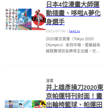
日本4位漫畫大師運
動插畫、哆啦A夢化
身選手
2021/07/30
|
IanLiu
2020東京奧運（Tokyo 2020
Olympics）來到中場，隨著越來
越競賽項目金牌得主出爐，也不
免開始讓人期待閉幕式會如何呈
現，雖然大家期待的日本卡漫人
物會否登場還未知，不過像是哆
啦A夢、原子小金剛、美少女戰士
漫畫
等你我熟悉的角色，其實...
井上雄彥操刀2020東
京帕運特刊封面！畫
出輪椅籃球、帕運田