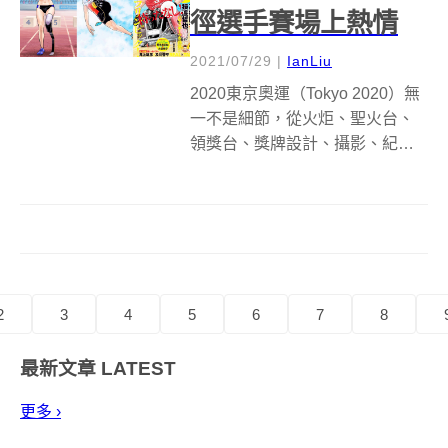
徑選手賽場上熱情
2021/07/29
|
IanLiu
2020東京奧運（Tokyo 2020）無
一不是細節，從火炬、聖火台、
領獎台、獎牌設計、攝影、紀念
商品到宣傳品，幾乎你所看到的
都注入滿滿日式美學，而受邀以
帕運為主題畫出特色視覺的漫畫
家井上雄彥，2017年起便與集英
社 Young Jump ...
2
3
4
5
6
7
8
最新文章
LATEST
更多 ›