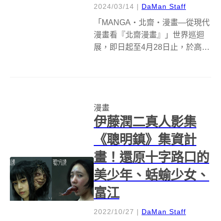
2024/03/14
|
DaMan Staff
「MANGA‧北齋‧漫畫—從現代
漫畫看『北齋漫畫』」世界巡迴
展，即日起至4月28日止，於高雄
駁二大義區動漫倉庫登場！展覽
由高雄市政府文化局、日本國際
交流基金會與日本台灣交流協會
高雄事務所共同舉辦，展出日本
漫畫
江戶時期浮世繪大師葛飾北齋、
伊藤潤二真人影集
歌川國芳...
《聰明鎮》集資計
畫！還原十字路口的
美少年、蛞蝓少女、
富江
2022/10/27
|
DaMan Staff