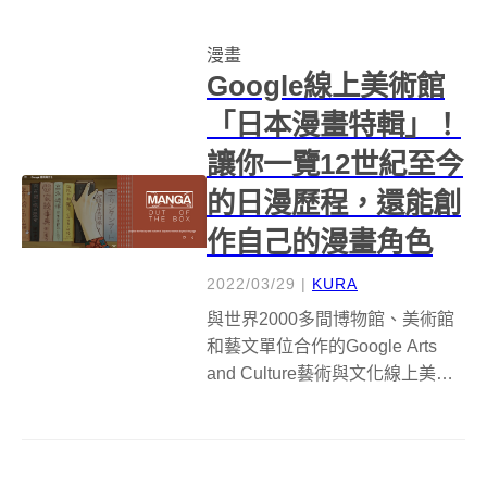
往的變身橋段。適逢《美少女戰
士》漫畫30周年紀念，將在7月1
漫畫
日至12月30日於六本木博物館
Google線上美術館
（六本木ミ...
「日本漫畫特輯」！
讓你一覽12世紀至今
的日漫歷程，還能創
作自己的漫畫角色
2022/03/29
|
KURA
與世界2000多間博物館、美術館
和藝文單位合作的Google Arts
and Culture藝術與文化線上美術
館，不僅能線上欣賞到各國的名
畫和藝術品，也時常推出藝文企
畫專題；近日Google線上美術館
就推出了日本漫畫特輯「Manga: