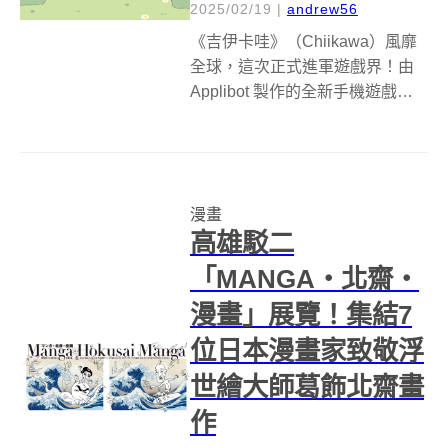
2025/02/19
|
andrew56
《吉伊卡哇》（Chiikawa）風靡
全球，這次正式進軍遊戲界！由
Applibot 製作的全新手機遊戲
《吉伊卡哇袋著走》（Chiikawa
Pocket，ちいかわぽけっと）預
計於 2025 年 3 月下旬，在全球
43 個國家和地區發行，台...
漫畫
高雄駁二
「MANGA‧北齋‧
漫畫」展覽！集結7
位日本漫畫家致敬浮
世繪大師葛飾北齋畫
作