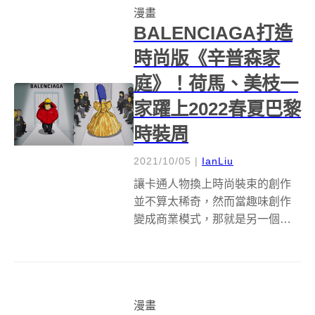
漫畫
O...
BALENCIAGA打造
時尚版《辛普森家
庭》！荷馬、美枝一
家躍上2022春夏巴黎
時裝周
2021/10/05
|
IanLiu
讓卡通人物換上時尚裝束的創作
並不算太稀奇，然而當趣味創作
變成商業模式，那就是另一個層
面了。像是為2022春夏巴黎時裝
周迎來驚喜的BALENCIAGA（巴
黎世家），不是全身包得緊緊有
如催狂魔的金卡達夏吸引眾人目
漫畫
光，而是攜手《辛普森家庭》