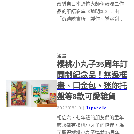
改編自日本恐怖大師伊藤潤二作
品的華語影集《聰明鎮》，由
「奇蹟映畫所」製作、導演謝駿
毅執導，並找來金馬團隊做後
盾，將老師筆下的經典元素，以
立體形式呈現於動態影像上，更
加入全新原創劇情，帶領觀眾以
漫畫
嶄新的方式再次體驗「伊藤潤二
櫻桃小丸子35周年訂
式」恐怖！ 為了完美...
閱制紀念品！無邊框
畫、口金包、迷你托
盤等8款可愛雜貨
2022/08/10
|
Japaholic
相信六、七年級的朋友們的童年
應該都有櫻桃小丸子的陪伴，為
了慶祝櫻桃小丸子連載35周年紀