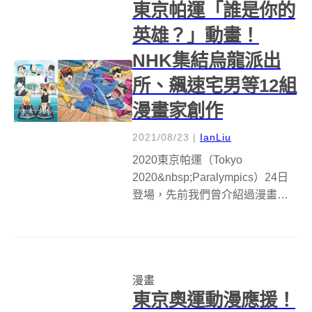
東京帕運「誰是你的
（Th...
英雄？」動畫！
NHK集結烏龍派出
所、飆速宅男等12組
漫畫家創作
2021/08/23
|
IanLiu
2020東京帕運（Tokyo
2020&nbsp;Paralympics）24日
登場，先前我們曾介紹過漫畫家
井上雄彥以帕運選手為主題的特
色插畫，而身為本屆賽事轉播的
日本NHK亦同樣以帕運為題，邀
來不同漫畫家、團隊，齊打造12
漫畫
集的《Anima...
東京奧運動漫應援！