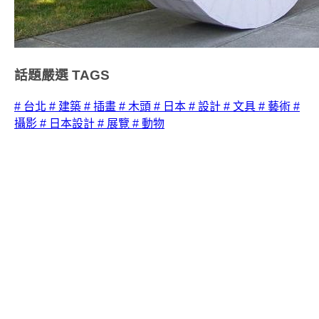
話題嚴選
TAGS
# 台北
# 建築
# 插畫
# 木頭
# 日本
# 設計
# 文具
# 藝術
#
攝影
# 日本設計
# 展覽
# 動物