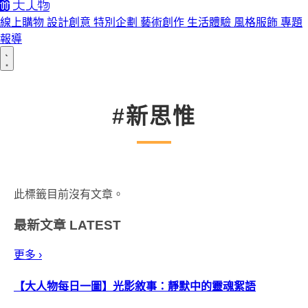
線上購物
設計創意
特別企劃
藝術創作
生活體驗
風格服飾
專題
報導
#新思惟
此標籤目前沒有文章。
最新文章
LATEST
更多 ›
【大人物每日一圖】光影敘事：靜默中的靈魂絮語