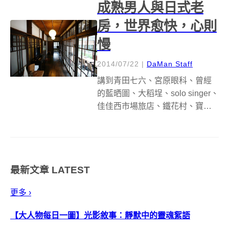
成熟男人與日式老
房，世界愈快，心則
慢
2014/07/22
|
DaMan Staff
講到青田七六、宮原眼科、曾經
的藍晒圖、大稻埕、solo singer、
佳佳西市場旅店、鐵花村、寶藏
巖、忠信市場等等非常具有特色
的打卡熱點，會讓你想到什麼？
文創、老房子，還是小確幸？這
些擁有獨特風格的空間，保留了
最新文章
LATEST
建築物背後未被修飾的痕跡，還
往...
更多 ›
【大人物每日一圖】光影敘事：靜默中的靈魂絮語