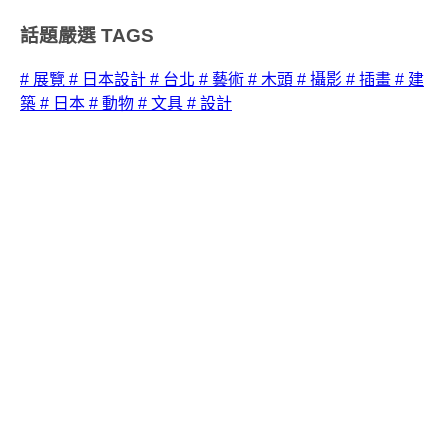
話題嚴選
TAGS
# 展覽
# 日本設計
# 台北
# 藝術
# 木頭
# 攝影
# 插畫
# 建
築
# 日本
# 動物
# 文具
# 設計