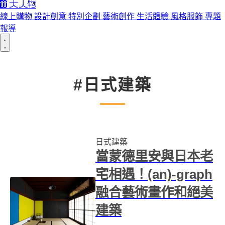
線上購物
設計創意
特別企劃
藝術創作
生活體驗
風格服飾
專題
報導
#日式建築
日式建築
當蒙德里安與日本老
宅相遇！(an)-graph
融合藝術畫作和絕美
建築