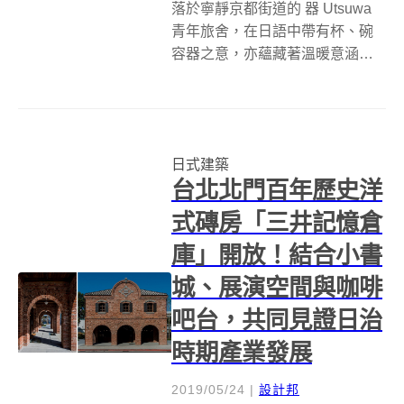
落於寧靜京都街道的 器 Utsuwa
青年旅舍，在日語中帶有杯、碗
容器之意，亦蘊藏著溫暖意涵，
企盼給予旅人如置身家中的安穩
舒適體驗，負責此案的日本建築
事務所 Tsubame Architects 即以
傳統日式京町家建築做出回應。
日式建築
依循窄長基...
台北北門百年歷史洋
式磚房「三井記憶倉
庫」開放！結合小書
城、展演空間與咖啡
吧台，共同見證日治
時期產業發展
2019/05/24
|
設計邦