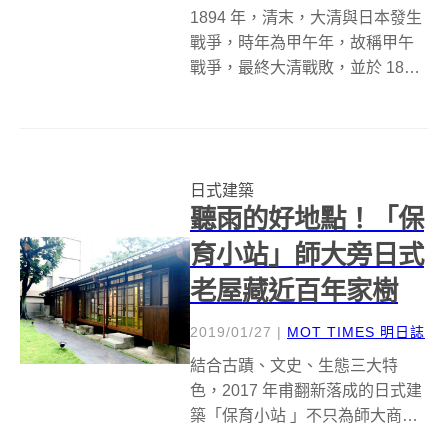
1894 年，清末，大清與日本發生
戰爭，時年為甲午年，故稱甲午
戰爭，最終大清戰敗，並於 1895
年 4 月 17 日由李鴻章代表和日本
簽訂《馬關條約》。自此，台灣
被割讓給日本，開始了日本 50 年
的殖民統治，台灣人民進行了犧
日式建築
牲巨大的武裝抗...
聽雨的好地點！「保
育小站」師大旁日式
老屋藏近百年家樹
2019/01/27
|
MOT TIMES 明日誌
結合古蹟、文史、生態三大特
色，2017 年甫翻新落成的日式建
築「保育小站 」不只為師大商圈
增添了一絲人文古意，更讓自然