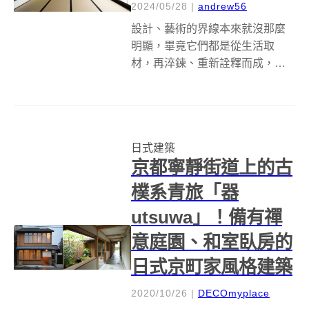
2024/05/28
|
andrew56
設計、藝術的界線本來就沒那麼
明顯，畢竟它們都是從生活取
材，再淬鍊、重新詮釋而成，所
以經常都是互相呼應、結合，甚
至同時兼顧兩者的形態。比方西
班牙巴塞隆納的聖家堂，是世界
上最大的未完工天主教堂，蓋了
日式建築
上百年仍然還在施工，它不僅有
京都寧靜街道上的古
安東尼·高第的精彩...
樸系青旅「器
utsuwa」！備有禪
意庭園、和室臥房的
日式京町家風格建築
2020/10/26
|
DECOmyplace