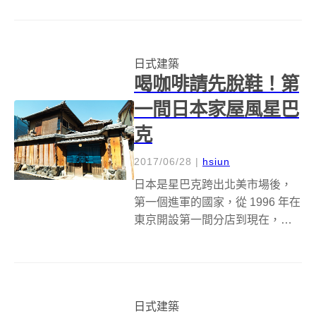
生態教育有機會在城市紮根。
（Photo Credit：MOT TIMES）
究竟要多少次擦身而過，才能換
日式建築
得一次轉身？近日有...
喝咖啡請先脫鞋！第
一間日本家屋風星巴
克
2017/06/28
|
hsiun
日本是星巴克跨出北美市場後，
第一個進軍的國家，從 1996 年在
東京開設第一間分店到現在，全
日本已經有大約 1100 間星巴克，
是星巴克全球第四大市場，而在
這個月底，星巴克即將在京都開
設第一間塌塌米風格的門市－－
日式建築
星巴克咖啡京都二寧坂八坂茶屋...