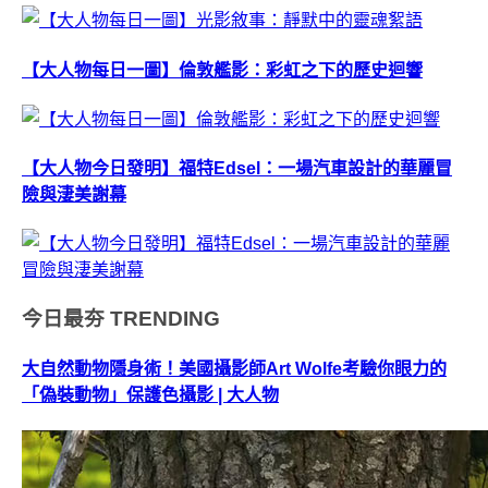
【大人物每日一圖】倫敦艦影：彩虹之下的歷史迴響
【大人物今日發明】福特Edsel：一場汽車設計的華麗冒
險與淒美謝幕
今日最夯
TRENDING
大自然動物隱身術！美國攝影師Art Wolfe考驗你眼力的
「偽裝動物」保護色攝影 | 大人物