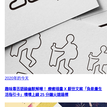
2020年的今天
趣味毒舌語錄幽默解嘲！ 療癒插畫 X 厭世文案「負能量生
活指引卡」嘖嘖上線 25 分鐘火速達標