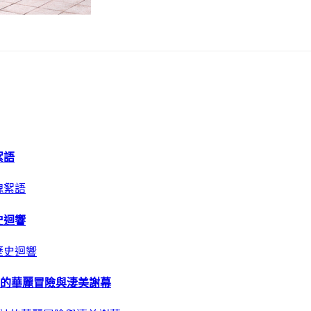
絮語
史迴響
計的華麗冒險與淒美謝幕