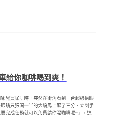
車給你咖啡喝到爽！
到哪兒買咖啡時，突然在街角看到一台超級搶眼
來眼睛只張開一半的大編馬上醒了三分、立刻手
完成任務就可以免費請你喝咖啡喔~」，這...