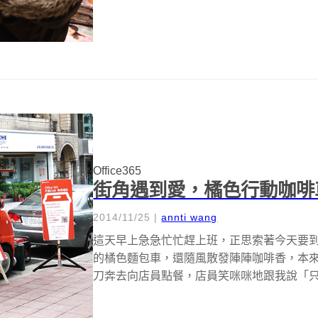
Office365
街角遇到愛，橘色行動咖啡
2014/11/25
|
annti wang
這天早上急急忙忙趕上班，正思索著今天要
的橘色麵包車，還隨風散發陣陣咖啡香，本
刀奔去向店員點餐，店員笑咪咪地跟我說「只要