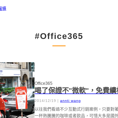
報導
#Office365
Office365
喝了保證不"微軟"，免費
2014/12/19
|
annti wang
以往我們看過不少互動式行銷案例，只要對著機
一杯熱騰騰的咖啡或者飲品，可惜大多是國