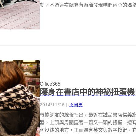
動，不過這次總算有廠商發現咱們內心的渴望
Office365
隱身在書店中的神祕扭蛋機
2014/11/26
|
火圈男
根據網友的線報指出，最近在誠品書店信義
器，上頭與周圍擺著一顆又一顆的扭蛋，還有一
何投錢的地方，正面還有英文與數字按鍵。它