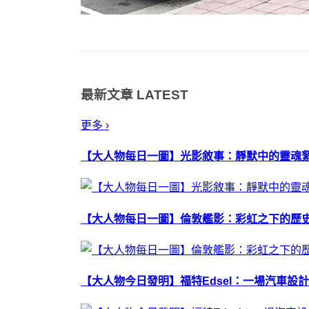
最新文章
LATEST
更多 ›
【大人物每日一圖】光影敘事：靜默中的靈魂
【大人物每日一圖】倫敦艦影：彩虹之下的歷
【大人物今日發明】福特Edsel：一場汽車設