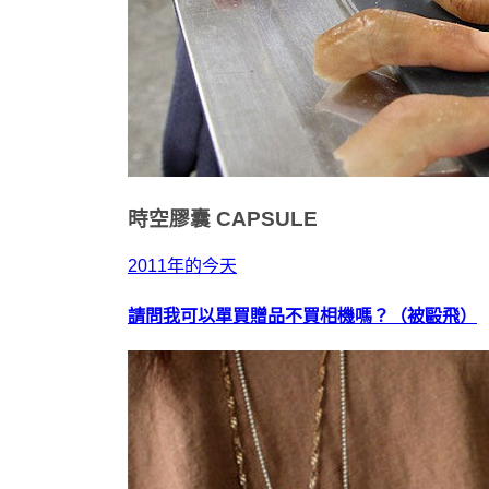
時空膠囊
CAPSULE
2011年的今天
請問我可以單買贈品不買相機嗎？（被毆飛）