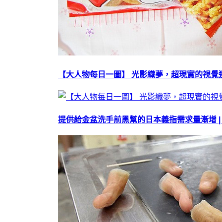
【大人物每日一圖】 光影織夢，超現實的視覺迴廊
提供給金盆洗手前黑幫的日本義指需求量漸增 |