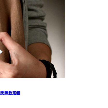
愛璀璨閃爍新定義