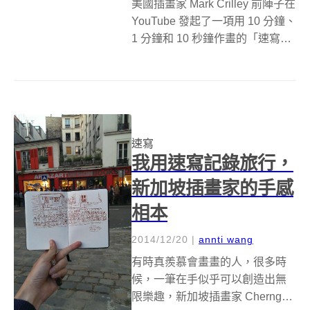
美國插畫家 Mark Crilley 前陣子在
YouTube 發起了一項用 10 分鐘、
1 分鐘和 10 秒鐘作畫的「速寫挑
戰」，在他公布自己的挑戰影片
後，許多插畫朋友也紛紛加入挑
戰的行列。 挑戰的規則很簡單，
先選擇一個熟悉的動漫角色，分...
速寫
我用速寫記錄旅行，
新加坡插畫家的手感
相本
2014/12/20
|
annti wang
有時真羨慕會畫畫的人，很多時
候，一筆在手似乎可以創造出無
限樂趣，新加坡插畫家 Cherngzhi