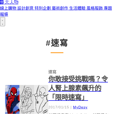
線上購物
設計創意
特別企劃
藝術創作
生活體驗
風格服飾
專題
報導
#速寫
速寫
你敢接受挑戰嗎？令
人腎上腺素飆升的
「限時速寫」
2017/01/15
|
MyDesy