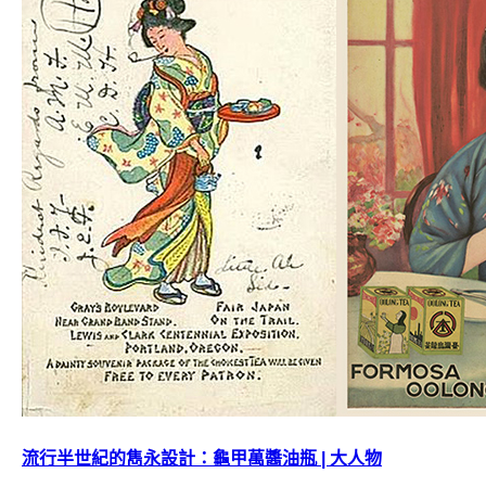
流行半世紀的雋永設計：龜甲萬醬油瓶 | 大人物