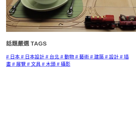
話題嚴選
TAGS
# 日本
# 日本設計
# 台北
# 動物
# 藝術
# 建築
# 設計
# 插
畫
# 展覽
# 文具
# 木頭
# 攝影