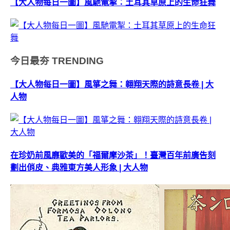
【大人物每日一圖】風馳電掣：土耳其草原上的生命狂舞
今日最夯
TRENDING
【大人物每日一圖】風箏之舞：翱翔天際的詩意長卷 | 大
人物
在珍奶前風靡歐美的「福爾摩沙茶」！臺灣百年前廣告刻
劃出俏皮、典雅東方美人形象 | 大人物