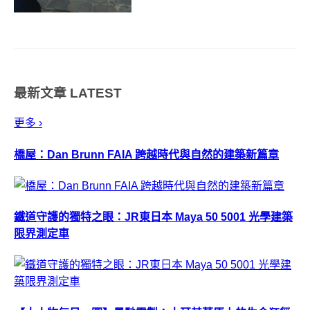
Lian(連承志) 就善用自己的繪畫技
巧，在每次旅行時累積圖畫作
品，以畫筆和水彩把眼前所見的
「風景」化為「風景畫」，有時
是知名地標、有時則是街...
最新文章
LATEST
更多 ›
橋屋：Dan Brunn FAIA 跨越時代與自然的建築新篇章
鐵道守護的獨特之眼：JR東日本 Maya 50 5001 光學建築
限界測定車