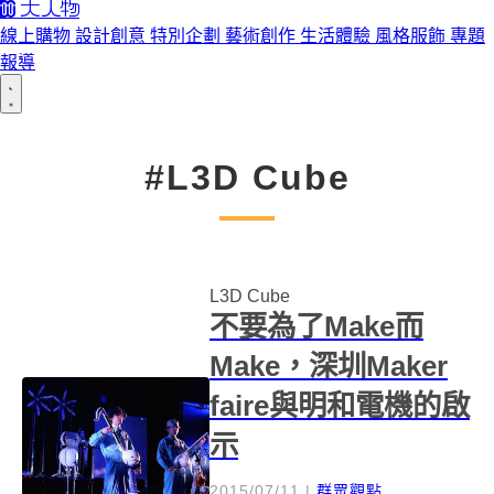
線上購物
設計創意
特別企劃
藝術創作
生活體驗
風格服飾
專題
報導
#L3D Cube
L3D Cube
不要為了Make而
Make，深圳Maker
faire與明和電機的啟
示
2015/07/11
|
群眾觀點