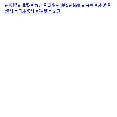
# 藝術
# 攝影
# 台北
# 日本
# 動物
# 插畫
# 展覽
# 木頭
#
設計
# 日本設計
# 建築
# 文具