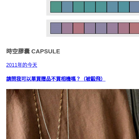
時空膠囊
CAPSULE
2011年的今天
請問我可以單買贈品不買相機嗎？（被毆飛）