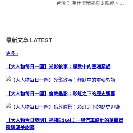
台灣？ 為什麼精熟於太陽能、風
力發電等能源技術的發明家，會
跳來出來做螢幕？ 以下讓我們跟
著發明家Shawn，來一趟實踐夢
想的小旅行吧！ -- 有人說：「科
最新文章
LATEST
幻電影是人類科技發展的藍
圖。」...
更多 ›
【大人物每日一圖】光影敘事：靜默中的靈魂絮語
【大人物每日一圖】倫敦艦影：彩虹之下的歷史迴響
【大人物今日發明】福特Edsel：一場汽車設計的華麗冒
險與淒美謝幕