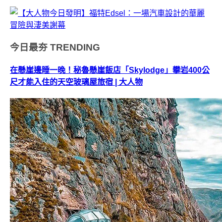
今日最夯
TRENDING
在懸崖邊睡一晚！秘魯懸崖飯店「Skylodge」攀岩400公
尺才能入住的天空玻璃屋旅宿 | 大人物