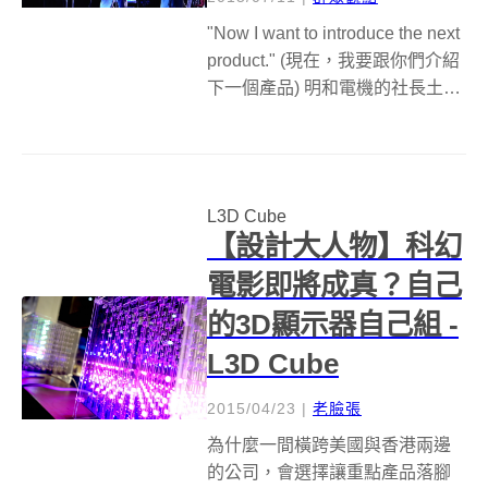
"Now I want to introduce the next
product." (現在，我要跟你們介紹
下一個產品) 明和電機的社長土佐
信道（とさのぶみち），輕描淡
寫的一句話，又再一次讓台下的
觀眾驚呼。 &nbsp;這次與DJ問號
還有...
L3D Cube
【設計大人物】科幻
電影即將成真？自己
的3D顯示器自己組 -
L3D Cube
2015/04/23
|
老臉張
為什麼一間橫跨美國與香港兩邊
的公司，會選擇讓重點產品落腳