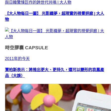
【大人物每日一圖】 光影織夢，超現實的視覺迴廊 | 大人
物
時空膠囊
CAPSULE
2011年的今天
賈柏斯表示：將推出更大、更持久，還可以變形的哀鳳產
品（大誤）