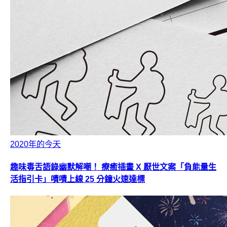
2020年的今天
趣味毒舌語錄幽默解嘲！ 療癒插畫 X 厭世文案「負能量生
活指引卡」嘖嘖上線 25 分鐘火速達標