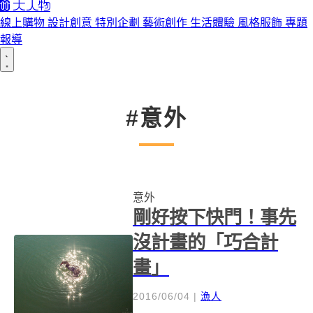
線上購物
設計創意
特別企劃
藝術創作
生活體驗
風格服飾
專題
報導
#意外
意外
剛好按下快門！事先
沒計畫的「巧合計
畫」
2016/06/04
|
漁人