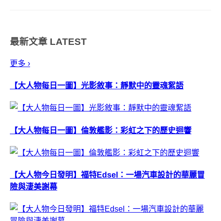
筆的偶然藝術，往往會迸出令人
意想不到的新滋味！ 今天大編精
選出 12 項意外的藝術，乍看之
最新文章
LATEST
下，彷彿都是藝術家刻意營造出
來的效果，...
更多 ›
【大人物每日一圖】光影敘事：靜默中的靈魂絮語
【大人物每日一圖】倫敦艦影：彩虹之下的歷史迴響
【大人物今日發明】福特Edsel：一場汽車設計的華麗冒
險與淒美謝幕