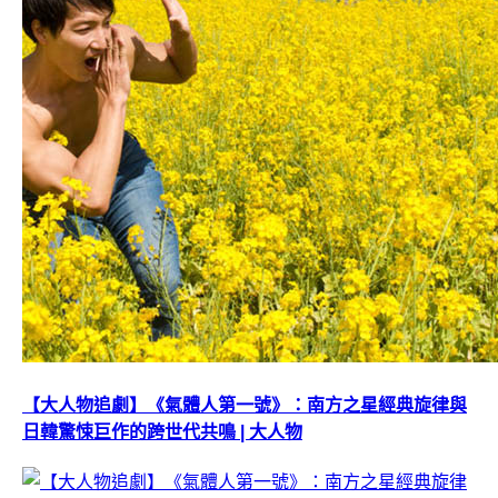
【大人物追劇】《氣體人第一號》：南方之星經典旋律與
日韓驚悚巨作的跨世代共鳴 | 大人物