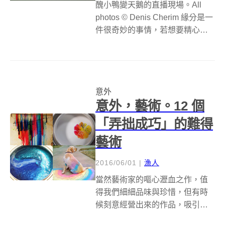
醜小鴨變天鵝的直播現場。All
photos © Denis Cherim 緣分是一
件很奇妙的事情，若想要精心策
劃「巧合」當然也行，但強摘的
果實不會甜，而且往往會失去天
然的美好風味。有時候耐心等
待，所能獲得的成果，比想像中
意外
的多更多，而攝影或...
意外，藝術。12 個
「弄拙成巧」的難得
藝術
2016/06/01
|
漁人
當然藝術家的嘔心瀝血之作，值
得我們細細品味與珍惜，但有時
候刻意經營出來的作品，吸引力
就不會那麼強烈，反倒是神來一