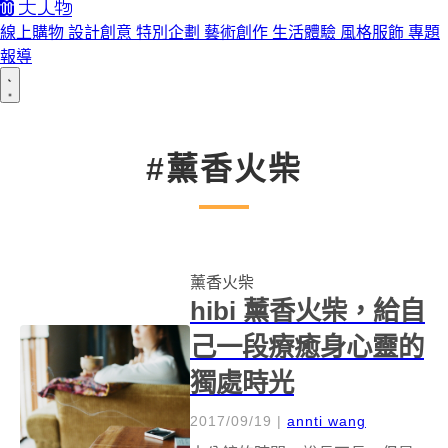
線上購物
設計創意
特別企劃
藝術創作
生活體驗
風格服飾
專題
報導
#薰香火柴
薰香火柴
hibi 薰香火柴，給自
己一段療癒身心靈的
獨處時光
2017/09/19
|
annti wang