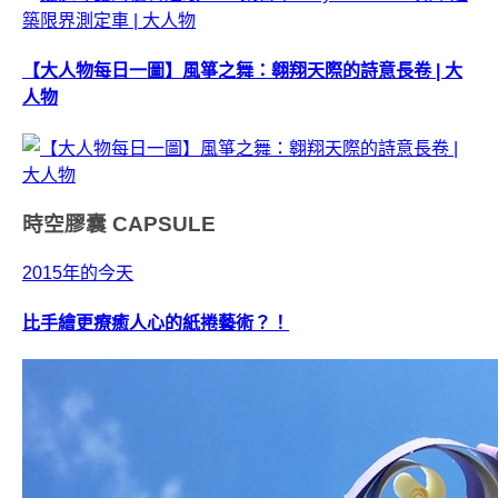
【大人物每日一圖】風箏之舞：翱翔天際的詩意長卷 | 大
人物
時空膠囊
CAPSULE
2015年的今天
比手繪更療癒人心的紙捲藝術？！