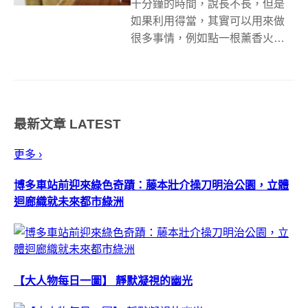
十分鐘的時間，說長不長，但是
如果利用得當，其實可以用來做
很多事情，例如點一根薰香火
柴，給自己一段不受打擾的獨處
時光。 「薰香火柴」？ 過去你曾
聽過薰香，小時候也應該用過火
柴，但對於薰香火柴可能會感到
最新文章
LATEST
稍微陌生。原來這是由日本設計
工作室 TRU...
更多 ›
博多車站前迎來綠色奇蹟：藤本壯介操刀明治公園，立體
迴廊織就未來都市綠洲
【大人物每日一圖】 靜默凝視的幽光