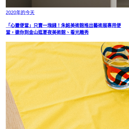
2020年的今天
「心靈便當」只賣一塊錢！朱銘美術館推出藝術展專用便
當，邀你到金山逛夏夜美術館、看光雕秀