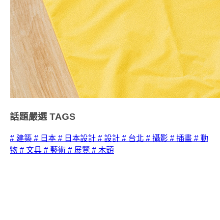
話題嚴選
TAGS
# 建築
# 日本
# 日本設計
# 設計
# 台北
# 攝影
# 插畫
# 動
物
# 文具
# 藝術
# 展覽
# 木頭