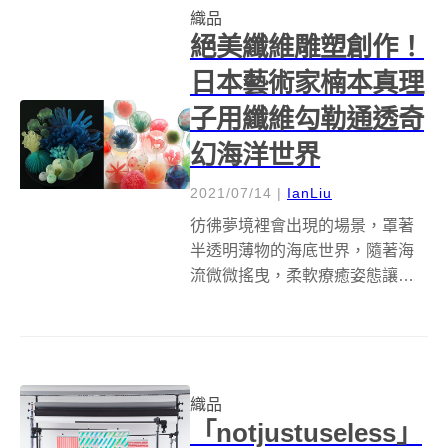
織品
剩下的羊毛織品材料，手工...
絕美纖維雕塑創作！
日本藝術家楠本真理
子用纖維勾勒通透奇
幻海洋世界
2021/07/14
|
IanLiu
彷彿夢境裡會出現的場景，罩著
半透明薄物的海底世界，隨著海
流微微搖曳，柔軟療癒姿態讓人
好不平靜。這是日本藝術家楠本
真理子(Mariko Kusumoto)巧手下
的纖維創作，看似極度輕巧縹
緲，卻又在觀看時那一刻，帶給
你心中無限震撼！ 畢業於日本...
織品
「notjustuseless」