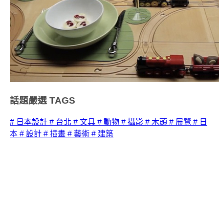
話題嚴選
TAGS
# 日本設計
# 台北
# 文具
# 動物
# 攝影
# 木頭
# 展覽
# 日
本
# 設計
# 插畫
# 藝術
# 建築