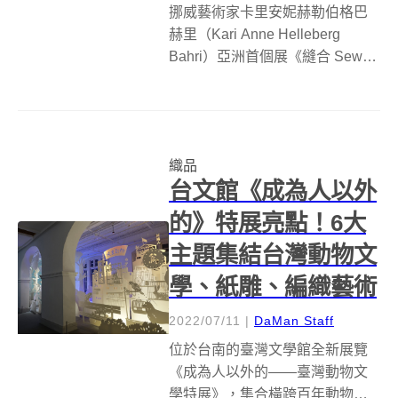
挪威藝術家卡里安妮赫勒伯格巴
赫里（Kari Anne Helleberg
Bahri）亞洲首個展《縫合 Sew
up》，在10月8日至12月11日於
Bluerider ART台北．敦仁、台
北．仁愛雙館登場；巴赫里以織
品藝術（Textile ...
織品
台文館《成為人以外
的》特展亮點！6大
主題集結台灣動物文
學、紙雕、編織藝術
2022/07/11
|
DaMan Staff
位於台南的臺灣文學館全新展覽
《成為人以外的——臺灣動物文
學特展》，集合橫跨百年動物文