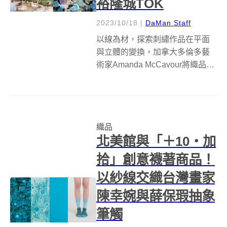
裕隆城TOK
2023/10/18
|
DaMan Staff
以線為材，探索刺繡作品在平面
與立體的變換，加拿大多倫多藝
術家Amanda McCavour將織品特
有的溫度與手感魅力，透過聚集
的線與刺繡元件而構成如夢般的
雲朵意象。作為台元紡織集團於
新店裕隆城五樓新品牌空間
織品
「TOK 盡興食光」的開幕藝術裝
北美館與「＋10・加
置...
拾」創意襪著商品！
以紗線交織台灣畫家
陳幸婉與薛保瑕抽象
筆觸