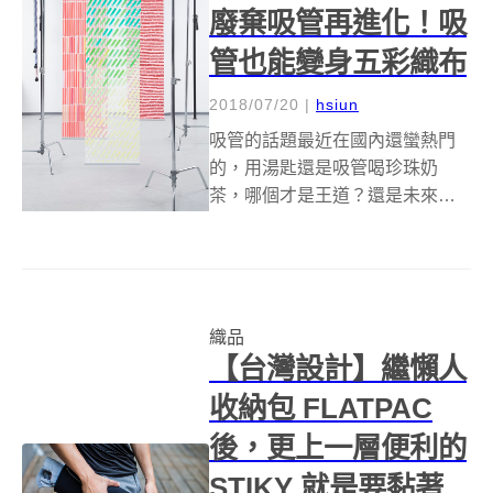
廢棄吸管再進化！吸
管也能變身五彩織布
2018/07/20
|
hsiun
吸管的話題最近在國內還蠻熱門
的，用湯匙還是吸管喝珍珠奶
茶，哪個才是王道？還是未來會
有更好的替代品出現？隨著限塑
令的推動，相信相關話題應該會
被大家持續討論，而在此之前，
先讓來自匈牙利的織品時尚藝術
家 Katalin Huszár，告訴大家廢
織品
棄...
【台灣設計】繼懶人
收納包 FLATPAC
後，更上一層便利的
STIKY 就是要黏著