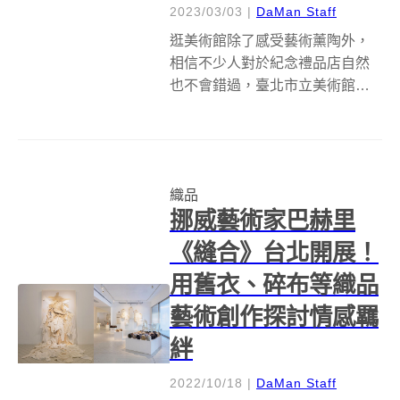
2023/03/03
|
DaMan Staff
逛美術館除了感受藝術薰陶外，
相信不少人對於紀念禮品店自然
也不會錯過，臺北市立美術館
（北美館）再度與設計品牌「＋
10・加拾」合作，以兩件抽象館
藏畫作陳幸婉《作品8220》及薛
保瑕《起始》為發想，推出四款
織品
質感襪著，使兩件典藏品之意象
挪威藝術家巴赫里
一躍成為行走...
《縫合》台北開展！
用舊衣、碎布等織品
藝術創作探討情感羈
絆
2022/10/18
|
DaMan Staff