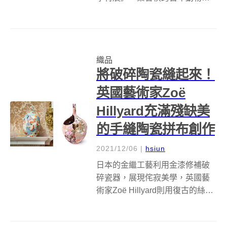
學篇章，刻畫人與動物的關係演
變以及複雜情感。被勞役的水
牛、待宰的雞豬、陪伴身邊的貓
狗、山林間的黑熊與石虎，人類
織品
從支配動物、保護動物一直到嘗
將破碎陶瓷縫起來！
試尊重並理解動物，...
英國藝術家Zoë
Hillyard充滿殘缺美
的手縫陶瓷拼布創作
2021/12/06
|
hsiun
日本的金繼工藝利用金漆修補破
碎瓷器，展現侘寂美學，英國藝
術家Zoë Hillyard則用復古的絲綢
和織物，包裹陶瓷碎片，再用線
將瓷器碎片重新縫合回一體，並