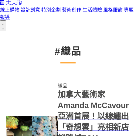
線上購物
設計創意
特別企劃
藝術創作
生活體驗
風格服飾
專題
報導
#織品
織品
加拿大藝術家
Amanda McCavour
亞洲首展！以線繡出
「奇想雲」亮相新店