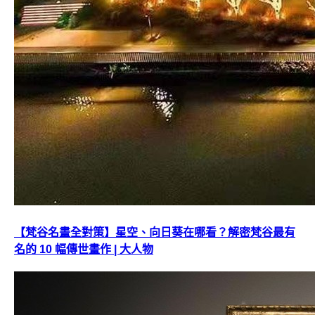
【梵谷名畫全對策】星空、向日葵在哪看？解密梵谷最有
名的 10 幅傳世畫作 | 大人物