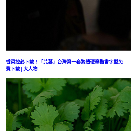
香菜控必下載！「芫荽」台灣第一套繁體硬筆楷書字型免
費下載 | 大人物