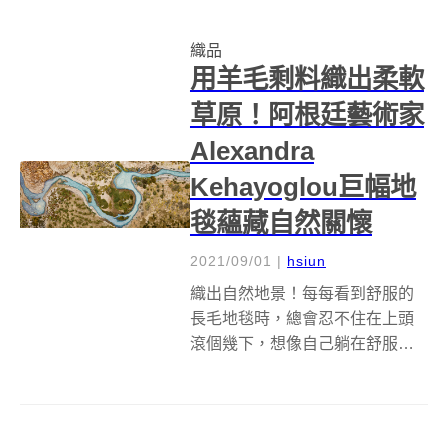
拼湊出古董花卉等華麗圖案，經
過修復後的新外觀與瓷器的原始
織品
形狀、樣貌可能不太一樣，卻將
用羊毛剩料織出柔軟
因...
草原！阿根廷藝術家
Alexandra
Kehayoglou巨幅地
毯蘊藏自然關懷
2021/09/01
|
hsiun
織出自然地景！每每看到舒服的
長毛地毯時，總會忍不住在上頭
滾個幾下，想像自己躺在舒服的
草地上，呼吸之間滿滿都是大自
然的味道，其實想要在「草地」
上打滾不需要靠想像，阿根廷藝
術家Alexandra Kehayoglou利用