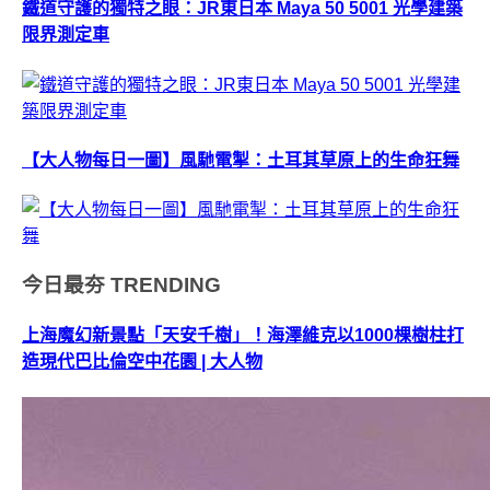
鐵道守護的獨特之眼：JR東日本 Maya 50 5001 光學建築
限界測定車
【大人物每日一圖】風馳電掣：土耳其草原上的生命狂舞
今日最夯
TRENDING
上海魔幻新景點「天安千樹」！海澤維克以1000棵樹柱打
造現代巴比倫空中花園 | 大人物