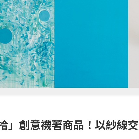
加拾」創意襪著商品！以紗線