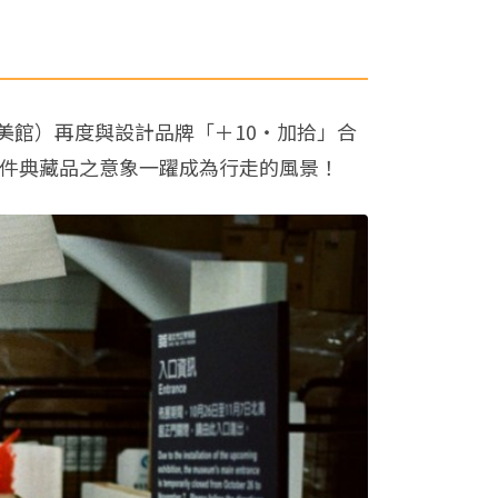
美館）再度與設計品牌「＋10・加拾」合
兩件典藏品之意象一躍成為行走的風景！