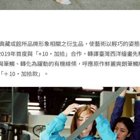
館內典藏或館所品牌形象相關之衍生品，使藝術以輕巧的姿
019年首度與「+10・加拾」合作，轉譯臺灣西洋繪畫
與筆觸、轉化為躍動的有機線條，呼應原作鮮麗爽朗筆觸
「＋10・加拾款」。