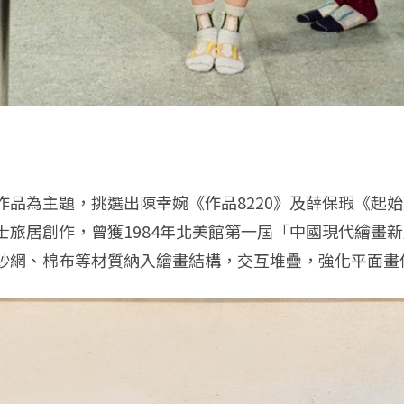
為主題，挑選出陳幸婉《作品8220》及薛保瑕《起始》兩件
士旅居創作，曾獲1984年北美館第一屆「中國現代繪畫
紗網、棉布等材質納入繪畫結構，交互堆疊，強化平面畫