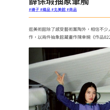
薛保瑕抽象筆觸
#襪子
#織品
#北美館
#商品
逛美術館除了感受藝術薰陶外，相信不少
作，以兩件抽象館藏畫作陳幸婉《作品8