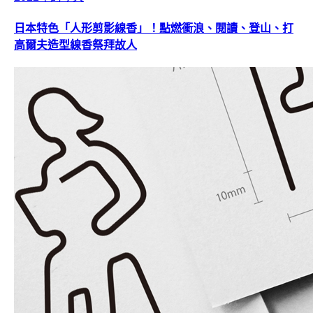
日本特色「人形剪影線香」！點燃衝浪、閱讀、登山、打
高爾夫造型線香祭拜故人