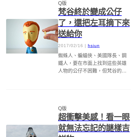
Q版
的電影中共計 56,000 幅以...
梵谷終於變成公仔
了，還把左耳摘下來
送給你
2017/02/16
|
hsiun
蜘蛛人、蝙蝠俠、美國隊長、鋼
鐵人，要在市面上找到這些英雄
人物的公仔不困難，但梵谷的
呢？ 嗯......這樣子的比較未必公
平，畢竟沒有電影公司幫梵谷拍
攝一系列電影和發展周邊商品，
不過藝術網站 Today Is Art Day 還
Q版
是不辱使命，完...
超衝擊美感！看一眼
就無法忘記的謎樣吉