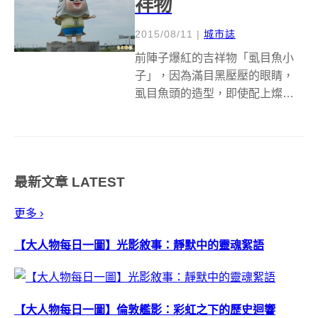
祥物
2015/08/11
|
城市誌
前陣子爆紅的吉祥物「虱目魚小
子」，因為滿目黑壓壓的眼睛，
虱目魚頭的造型，即使配上燦爛
的笑容，看起來仍然詭異的像經
典電影中的鬼娃恰吉。台南北門
永隆社區，正逢進行農村再生計
畫，為希望展現北門為虱目魚的
最新文章
LATEST
故鄉特色，因而設計出「虱目魚
小子」公仔塑像，...
更多 ›
【大人物每日一圖】光影敘事：靜默中的靈魂絮語
【大人物每日一圖】倫敦艦影：彩虹之下的歷史迴響