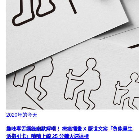
2020年的今天
趣味毒舌語錄幽默解嘲！ 療癒插畫 X 厭世文案「負能量生
活指引卡」嘖嘖上線 25 分鐘火速達標