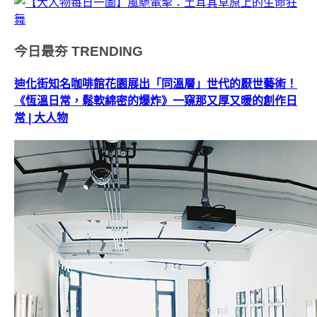
今日最夯
TRENDING
迪化街知名咖啡館花園展出「同溫層」世代的厭世藝術！
《恆溫日常，鬆軟綿密的爆炸》一窺那又厚又暖的創作日
常 | 大人物