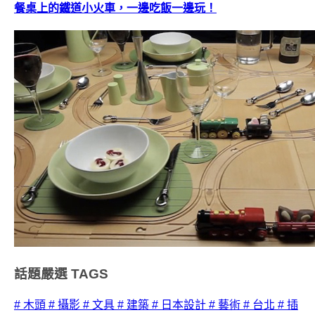
餐桌上的鐵道小火車，一邊吃飯一邊玩！
話題嚴選
TAGS
# 木頭
# 攝影
# 文具
# 建築
# 日本設計
# 藝術
# 台北
# 插