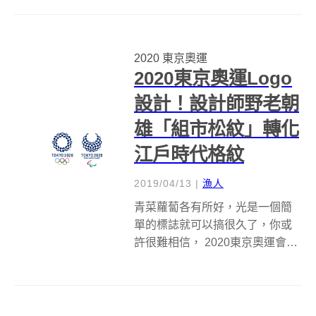
或回收的目標，整個會場則使用
百分之百的再生能源發電，而最
近主辦單位所公布選手村寢具，
2020 東京奧運
也就依照這個原則，使用可以回
2020東京奧運Logo
收的硬紙板床...
設計！設計師野老朝
雄「組市松紋」轉化
江戶時代格紋
2019/04/13
|
漁人
青菜蘿蔔各有所好，光是一個簡
單的標誌就可以搞很久了，你或
許很難相信， 2020東京奧運會會
徽標誌的誕生可說是一波三折，
令人不禁納悶，一向有效率的日
本人怎麼可能放任這種事發生
呢？ 話說從頭，回到2015年7