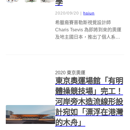
學
2020/09/20
|
hsiun
希臘裔賽普勒斯視覺設計師
Charis Tsevis 為即將到來的奧運
及地主國日本，推出了個人系列
作品《金繼 2020（Kintsugi
2020）》。他運用數位的方式，
模擬日本傳統金繼工藝技術，創
造出複雜且精細的馬賽克藝術，
2020 東京奧運
組合出奧運的五...
東京奧運場館「有明
體操競技場」完工！
河岸旁木造流線形設
計宛如「漂浮在港灣
的木舟」