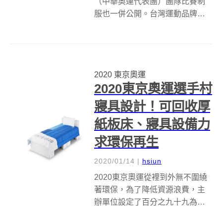
（中華奧運代表團）團隊比賽制
服也一併公開。台灣運動品牌
VICTOR勝利體育攜手高級訂製服
設計師Khieng ATELIER方國強，
為中華隊量身打造東京奧運團隊
比賽制服。 ▶東京奧運中華隊進
2020 東京奧運
場服設計！周裕穎結合...
2020東京奧運選手村
寢具設計！可回收厚
紙板床、寢具設備力
求環保再生
2020/01/14
|
hsiun
2020東京奧運從裡到外無不圍繞
著環保，為了降低資源浪費，主
辦單位設定了百分之九十九為賽
事採購的物品，都能重新再利用