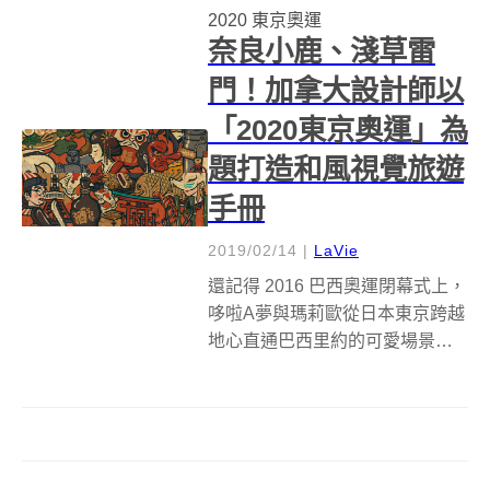
2020 東京奧運
月，2020東京奧運原本要使用的
奈良小鹿、淺草雷
標誌...
門！加拿大設計師以
「2020東京奧運」為
題打造和風視覺旅遊
手冊
2019/02/14
|
LaVie
還記得 2016 巴西奧運閉幕式上，
哆啦A夢與瑪莉歐從日本東京跨越
地心直通巴西里約的可愛場景
嗎？作為日本最具代表性的卡漫
遊戲角色，光是一個背影和鮮明
顏色就讓人直覺性地在一秒中聯
想到，那麼如果這植入腦海中的
強烈視覺轉化成城市特色呢？