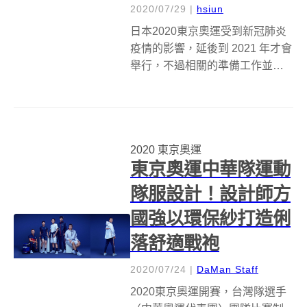
2020/07/29
|
hsiun
日本2020東京奧運受到新冠肺炎
疫情的影響，延後到 2021 年才會
舉行，不過相關的準備工作並沒
有因此而停止。由日建設計
（Nikken Sekkei）負責設計、建
造的有明體操競技場（Ariake
Gymnastics Centre），也於日...
2020 東京奧運
東京奧運中華隊運動
隊服設計！設計師方
國強以環保紗打造俐
落舒適戰袍
2020/07/24
|
DaMan Staff
2020東京奧運開賽，台灣隊選手