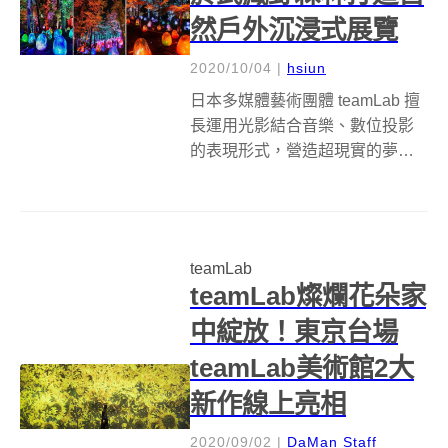
然戶外沉浸式展覽
2020/10/04
|
hsiun
日本多媒體藝術團體 teamLab 擅
長運用光影結合音樂、數位投影
的表現形式，營造超現實的夢幻
空間，觀眾們沉浸於其中，總是
流連忘返，不願離去。今年 8 月 1
日起，teamLab又將在東京近郊的
武藏野森林，推出戶外常駐展覽
teamLab
《 teamLa...
teamLab燦爛花朵家
中綻放！東京台場
teamLab美術館2大
新作線上亮相
2020/09/02
|
DaMan Staff