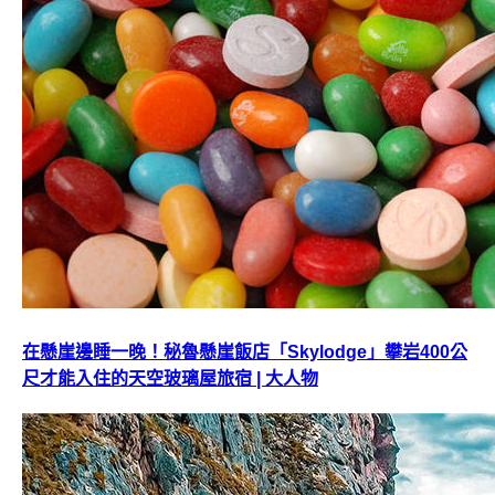
在懸崖邊睡一晚！秘魯懸崖飯店「Skylodge」攀岩400公
尺才能入住的天空玻璃屋旅宿 | 大人物