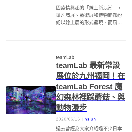
因疫情興起的「線上新浪潮」，
舉凡商展、藝術展和博物館都紛
紛以線上展的形式呈現，而風靡
全球的日本知名跨領域數位藝術
團隊&nbsp;teamLab 最近除了在
東京展覽中專屬場館推出兩款全
新大作，還另外特別企劃了一檔
teamLab
線上互動作品《Flowers ...
teamLab 最新常設
展位於九州福岡！在
teamLab Forest 魔
幻森林裡踩蘑菇、與
動物漫步
2020/06/16
|
hsiun
過去曾經為大家介紹過不少日本