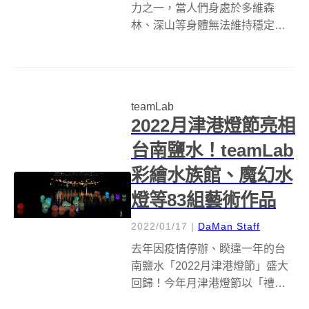
力之一，當人們身處於多維森
林、深山等身體無法維持穩定的
環境之中，由於無法僅憑視覺就
熟悉整個環境，反倒能同時訓練
身體與腦袋。為此，日本teamLab
旗下teamLab Architects建築團隊
teamLab
近期所設計的日本千...
2022月津港燈節亮相
台南鹽水！teamLab
彩繪水族館、魔幻水
燈等83組藝術作品
2022/01/17
|
DaMan Staff
去年因疫情停辦、睽違一年的台
南鹽水「2022月津港燈節」盛大
回歸！今年月津港燈節以「禮物
／PRESENT」為主題，集結70