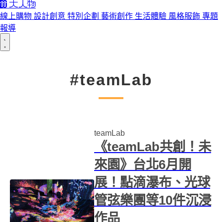
線上購物
設計創意
特別企劃
藝術創作
生活體驗
風格服飾
專題
報導
#teamLab
teamLab
《teamLab共創！未
來園》台北6月開
展！點滴瀑布、光球
管弦樂團等10件沉浸
作品