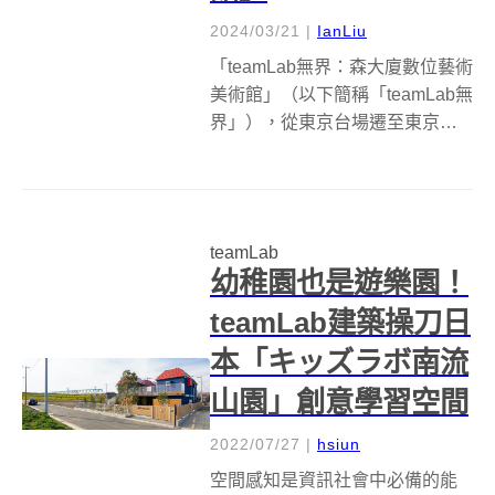
2024/03/21
|
IanLiu
「teamLab無界：森大廈數位藝術
美術館」（以下簡稱「teamLab無
界」），從東京台場遷至東京新
地標「麻布台Hills」（麻布台ヒ
ルズ），全新空間由70多件作
品，複雜地相互關聯而形成，進
到「teamab無界」就像是走入一
teamLab
個沒有邊界，每一...
幼稚園也是遊樂園！
teamLab建築操刀日
本「キッズラボ南流
山園」創意學習空間
2022/07/27
|
hsiun
空間感知是資訊社會中必備的能