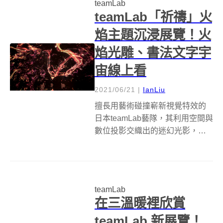
teamLab
teamLab「祈禱」火
焰主題沉浸展覽！火
焰光雕、書法文字宇
宙線上看
2021/06/21
|
IanLiu
擅長用藝術碰撞嶄新視覺特效的
日本teamLab藝隊，其利用空間與
數位投影交織出的迷幻光影，總
讓人著迷不已。原先預計6月登場
的台灣展覽因疫情順延，無獨有
偶，本來將亮相東京teamLab
Planets的療癒創作特展《祈禱》
teamLab
（祈り Paryer...
在三溫暖裡欣賞
teamLab 新展覽！