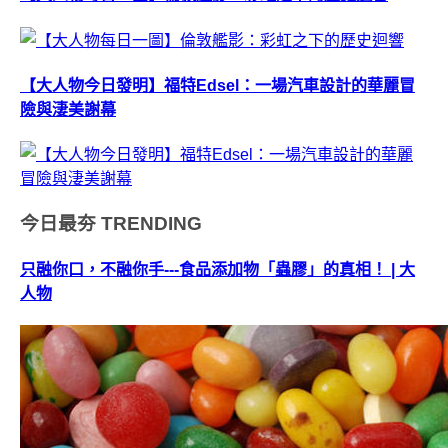
【大人物今日發明】福特Edsel：一場汽車設計的華麗冒
險與淒美謝幕
今日最夯
TRENDING
只融你口，不融你手---食品添加物「蟲膠」的真相！ | 大
人物