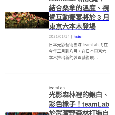
結合桑拿的溫度、視
覺互動饗宴將於 3 月
東京六本木登場
2021/01/14
|
hsiun
日本光影藝術團隊 teamLab 將在
今年三月到八月，在日本東京六
本木推出新的裝置藝術展
teamLabReconnect：Art with
Rinkan Sauna，除了令人目不暇
給的燈光裝置藝術外，這次還特
別結合了桑拿，邀請大家在冷熱
teamLab
交...
光影森林裡的銀白、
彩色橡子！teamLab
於武藏野森林打造自