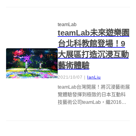
組藝術團隊、83組藝術作品，展
區擴大、展期也從1月22日展至2
月28日共38天，規模是歷年之
teamLab
最；本次更特別邀來日本數位...
teamLab未來遊樂園
台北科教館登場！9
大展區打造沉浸互動
藝術體驗
2021/10/07
|
IanLiu
teamLab台灣開展！將沉浸藝術展
覽體驗發揮到極致的日本互動科
技藝術公司teamLab，繼2016年
底來台舉辦展覽後，全新展覽
《teamLab Future Park未來遊樂
園&amp;與花共生的動物們》將在
2021年10月8日至2022...