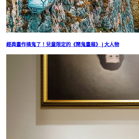
經典畫作搞鬼了！兒童限定的《鬧鬼畫展》 | 大人物