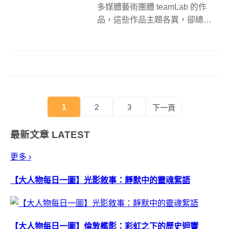
多媒體藝術團體 teamLab 的作
品，這些作品主題各異，卻總是
讓人們流連忘返於繽紛燦爛的光
與影之間。近年來，teamLab 致
力於推出永久性常設展，像是
2018 年日本東京台場首次推出的
常設展 MORI Bu...
1
2
3
下一頁
最新文章
LATEST
更多 ›
【大人物每日一圖】光影敘事：靜默中的靈魂絮語
【大人物每日一圖】倫敦艦影：彩虹之下的歷史迴響