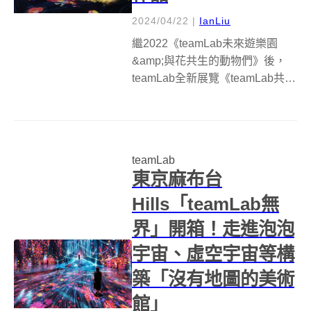
2024/04/22
|
IanLiu
繼2022《teamLab未來遊樂園
&amp;與花共生的動物們》後，
teamLab全新展覽《teamLab共
創！未來園 台北》將在6月14日
於台北科教館登場，作品以「共
創」為概念、從小孩到大人都能
重拾熾熱童心，自由打開創意腦
teamLab
洞、盡情玩耍！本...
東京麻布台
Hills「teamLab無
界」開箱！走進泡泡
宇宙、虛空宇宙等構
築「沒有地圖的美術
館」