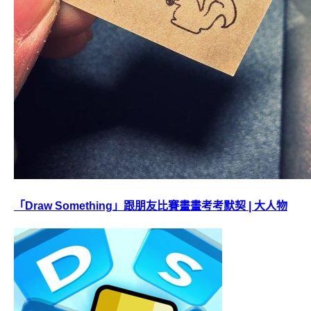
「Draw Something」跟朋友比賽畫畫考考默契 | 大人物