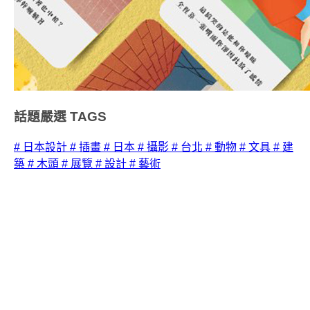
話題嚴選
TAGS
# 日本設計
# 插畫
# 日本
# 攝影
# 台北
# 動物
# 文具
# 建
築
# 木頭
# 展覽
# 設計
# 藝術