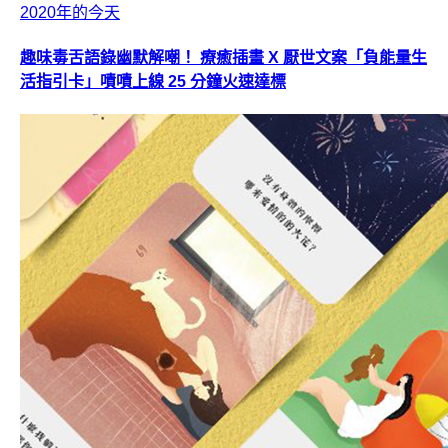
2020年的今天
趣味毒舌語錄幽默解嘲！ 療癒插畫 X 厭世文案「負能量生
活指引卡」嘖嘖上線 25 分鐘火速達標