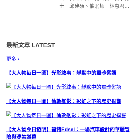
士－邱建碩、催眠師－林惠君齊
聚一堂在輔仁大學談論「哲學，
行不行？」，在充滿意料之外的
人生課題中討論如何在情理之內
做出正確選擇的「道德勇氣」和
最新文章
LATEST
「責任」的重要。 協助過上千名
個案脫...
更多 ›
【大人物每日一圖】光影敘事：靜默中的靈魂絮語
【大人物每日一圖】倫敦艦影：彩虹之下的歷史迴響
【大人物今日發明】福特Edsel：一場汽車設計的華麗冒
險與淒美謝幕