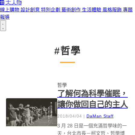
線上購物
設計創意
特別企劃
藝術創作
生活體驗
風格服飾
專題
報導
#哲學
哲學
了解何為科學催眠，
讓你做回自己的主人
2018/04/04
|
DaMan Staff
3 月 28 日是一個充滿哲學味的一
天，台北市長－柯文哲、哲學博