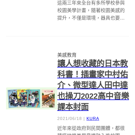
這兩三年來全台有多所學校參與
校園美學計畫，隨著校園美感的
提升，不僅是環境，器具也要跟
著升級！新北市政府教育局與美
感細胞、 優仕創意StudioPros共
同籌備組成的「美感諮詢設計小
組」，近日便以學生會頻繁使用
美感教育
的清潔用具為主角，推動「校園
讓人想收藏的日本教
掃具...
科書！插畫家中村佑
介、微型達人田中達
也操刀2022高中音樂
課本封面
2021/06/18
|
KURA
近年來從政府到民間團體，都很