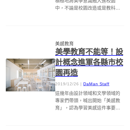
積極地將美學意識融入進校園
中，不論是校園改造或是教科書
設計，讓孩子在校園生活環境中
自然地接觸到美感，美學素養也
會隨之養成。就課本的設計來
看，台灣有美感細胞團隊與各大
美感教育
設計團隊合作的國中小美感教科
美學教育不能等！設
書，總是讓人眼睛為之...
計概念進軍各縣市校
園再造
2019/12/26
|
DaMan Staff
這幾年由設計領域和文學領域的
專家們帶頭，喊出開始「美感教
育」，認為學習美感這件事要從
小向下扎根，因此從課本開始改
造。民間有所努力，政府其實也
有在這方面的規劃，讓我們印象