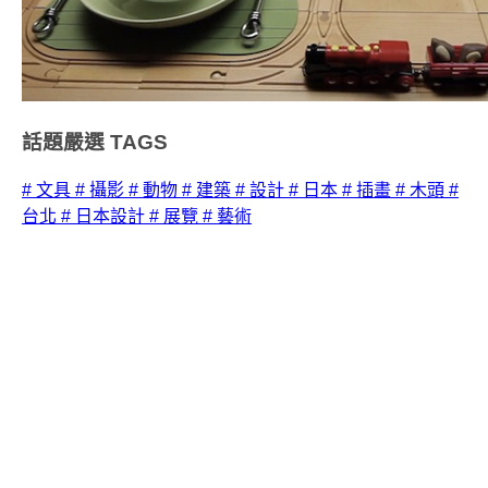
話題嚴選
TAGS
# 文具
# 攝影
# 動物
# 建築
# 設計
# 日本
# 插畫
# 木頭
#
台北
# 日本設計
# 展覽
# 藝術