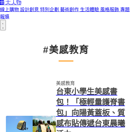
線上購物
設計創意
特別企劃
藝術創作
生活體驗
風格服飾
專題
報導
#美感教育
美感教育
台東小學生美感書
包！「極輕量護脊書
包」向陽黃蓋板、質
感布貼傳遞台東晨曦