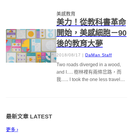
中的校園不再只是死板板的建築
美感教育
物。美的教育很簡單，就從除了
美力！從教科書革命
家以外的的第二個...
開始，美感細胞－90
後的教育大夢
2018/08/17
|
DaMan Staff
Two roads diverged in a wood,
and I…. 樹林裡有兩條岔路，而
我….. I took the one less traveled
by, 我選擇了人跡罕至的那一條
And that has made all...
最新文章
LATEST
更多 ›