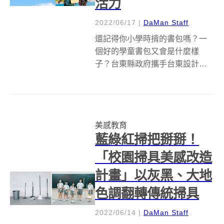
活力
2022/06/17
|
DaMan Staff
還記得你小學時揹的書包嗎？一
個好的學童書包又會是什麼樣
子？台東縣政府攜手台東設計中
⼼，以及設計團隊Super
Double，替即將就讀國小的小一
新生共同開發了全台第⼀個「極
輕量護脊書包」，在符合低齡孩
美感教育
童身體需求的設計下結合美感思
藍綠紅掃把掰掰！
維，向陽黃的...
「校園掃具美感改造
計畫」以灰黑、大地
色調翻轉傳統掃具
2022/06/14
|
DaMan Staff