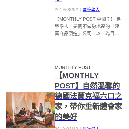
2019/03/02
|
建築學人
【MONTHLY POST 專欄？】 建
築學人，是間不做房地產的「建
築商品製造」公司，以「為目標
居住者製作好房子」為唯一考
量，希望為台灣人打造國際級的
好建築。他們同時開創
MONTHLY POST 專欄，希望和
MONTHLY POST
大家聊建築、設計、美學，分享
【MONTHLY
生...
POST】自然溫馨的
德國法蘭克福六口之
家，帶你重新體會家
的美好
2019/02/12
|
建築學人