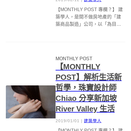
【MONTHLY POST 專欄？】 建
築學人，是間不做房地產的「建
築商品製造」公司，以「為目標
居住者製作好房子」為唯一考
量，希望為台灣人打造國際級的
好建築。他們同時開創
MONTHLY POST 專欄，希望和
MONTHLY POST
大家聊建築、設計、美學，分享
【MONTHLY
生...
POST】解析生活新
哲學，珠寶設計師
Chiao 分享新加坡
River Valley 生活
2019/01/01
|
建築學人
【MONTHLY POST 專欄？】 建