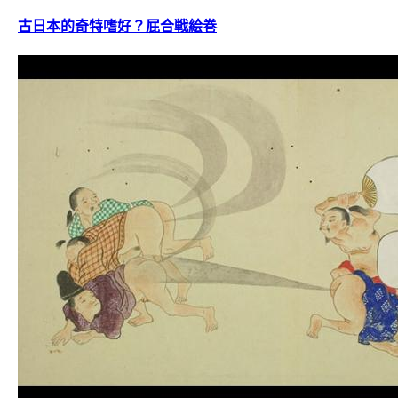
古日本的奇特嗜好？屁合戦絵巻