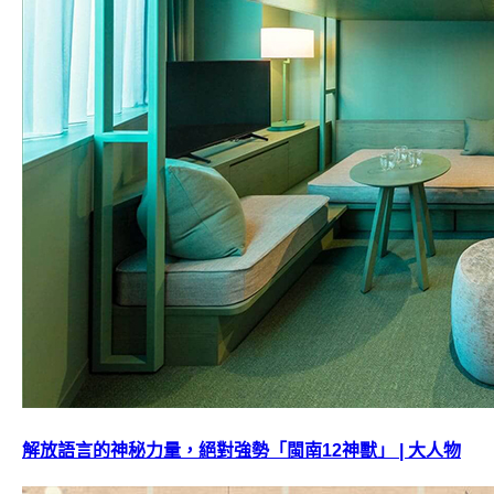
解放語言的神秘力量，絕對強勢「閩南12神獸」 | 大人物