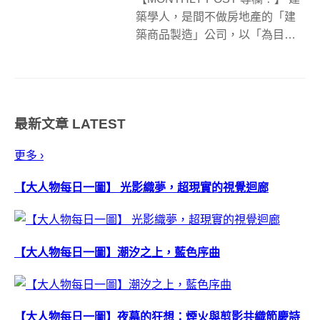
築學人，是間不做房地產的「建
築商品製造」公司，以「為目標
居住者製作好房子」為唯一考
量，希望為台灣人打造國際級的
好建築。他們同時開創
MONTHLY POST 專欄，希望和
最新文章
LATEST
大家聊建築、設計、美學，分享
生...
更多 ›
【大人物每日一圖】 光影織夢，超現實的視覺迴廊
【大人物每日一圖】潮汐之上，藍色序曲
【大人物每日一圖】夜幕的狂想：煙火與剪影共織節慶詩