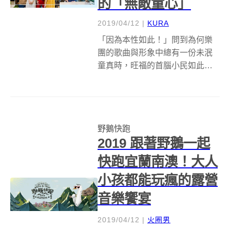
的「無敵童心」
2019/04/12
|
KURA
「因為本性如此！」問到為何樂
團的歌曲與形象中總有一份未泯
童真時，旺福的首腦小民如此答
道。成軍經過 20 個年頭，即便已
從青少年踏入家庭、為人父母，
旺福的音樂始終散發著一股輕鬆
愉快的氛圍，用大人的模樣，唱
野鵝快跑
著赤子般的歌曲；而由前熊寶貝
2019 跟著野鵝一起
樂團餅乾策...
快跑宜蘭南澳！大人
小孩都能玩瘋的露營
音樂饗宴
2019/04/12
|
火圈男