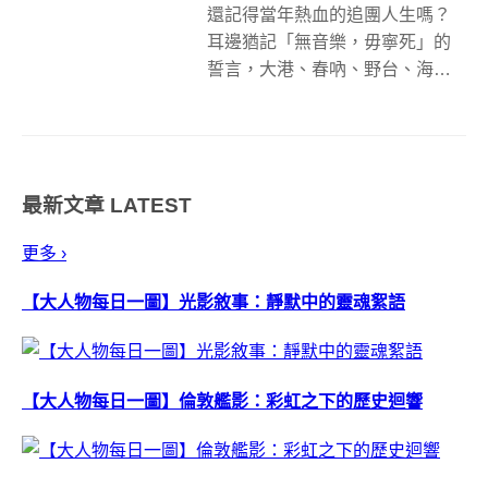
還記得當年熱血的追團人生嗎？
耳邊猶記「無音樂，毋寧死」的
誓言，大港、春吶、野台、海洋
音樂節都曾留下你和音樂同好的
足跡，而日本富士山腳下的 Fuji
Rock 音樂祭、美國加州沙漠裡的
Coachella 音樂節都是你夢寐以求
最新文章
LATEST
的音樂表演盛事嗎...
更多 ›
【大人物每日一圖】光影敘事：靜默中的靈魂絮語
【大人物每日一圖】倫敦艦影：彩虹之下的歷史迴響