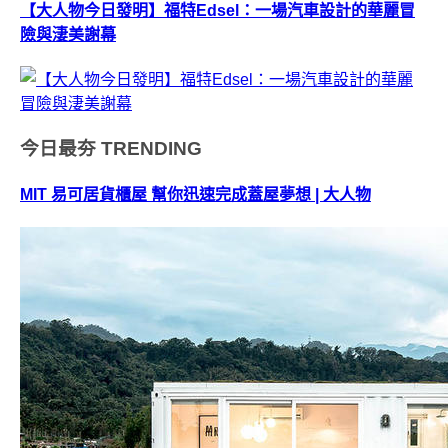
【大人物今日發明】福特Edsel：一場汽車設計的華麗冒
險與淒美謝幕
今日最夯
TRENDING
MIT 易可居貨櫃屋 幫你迅速完成蓋屋夢想 | 大人物