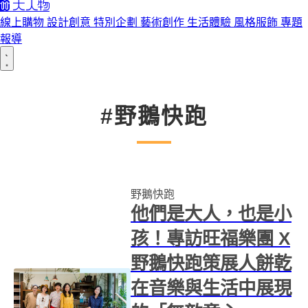
線上購物
設計創意
特別企劃
藝術創作
生活體驗
風格服飾
專題
報導
#野鵝快跑
野鵝快跑
他們是大人，也是小
孩！專訪旺福樂團 X
野鵝快跑策展人餅乾
在音樂與生活中展現