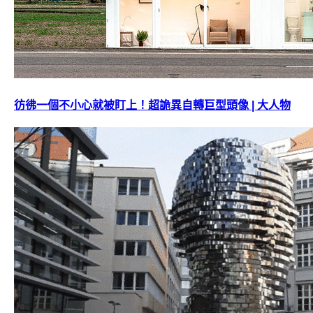
彷彿一個不小心就被盯上！超詭異自轉巨型頭像 | 大人物