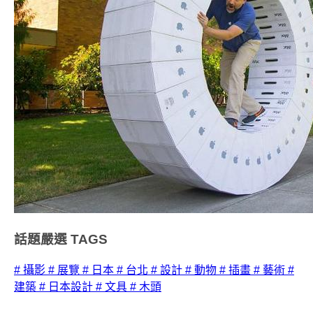
話題嚴選
TAGS
# 攝影
# 展覽
# 日本
# 台北
# 設計
# 動物
# 插畫
# 藝術
#
建築
# 日本設計
# 文具
# 木頭